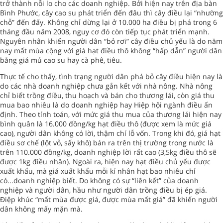
trở thành nỗi lo cho các doanh nghiệp. Bởi hiện nay trên địa bàn
Bình Phước, cây cao su phát triển đến đâu thì cây điều lại “nhường
chỗ” đến đấy. Không chỉ dừng lại ở 10.000 ha điều bị phá trong 6
tháng đầu năm 2008, nguy cơ đó còn tiếp tục phát triển mạnh.
Nguyên nhân khiến người dân “bỏ rơi” cây điều chủ yếu là do năm
nay mất mùa cộng với giá hạt điều thô không “hấp dẫn” người dân
bằng giá mủ cao su hay cà phê, tiêu.
Thực tế cho thấy, tình trạng người dân phá bỏ cây điều hiện nay là
do các nhà doanh nghiệp chưa gắn kết với nhà nông. Nhà nông
chỉ biết trồng điều, thu hoạch và bán cho thương lái, còn giá thu
mua bao nhiêu là do doanh nghiệp hay Hiệp hội ngành điều ấn
định. Theo tính toán, với mức giá thu mua của thương lái hiện nay
bình quân là 16.000 đồng/kg hạt điều thô (được xem là mức giá
cao), người dân không có lời, thậm chí lỗ vốn. Trong khi đó, giá hạt
điều sơ chế (lột vỏ, sấy khô) bán ra trên thị trường trong nước là
trên 110.000 đồng/kg, doanh nghiệp lời rất cao (3,5kg điều thô sẽ
được 1kg điều nhân). Ngoài ra, hiện nay hạt điều chủ yếu được
xuất khẩu, mà giá xuất khẩu mỗi kí nhân hạt bao nhiêu chỉ
có...doanh nghiệp biết. Do không có sự “liên kết” của doanh
nghiệp và người dân, hầu như người dân trồng điều bị ép giá.
Điệp khúc “mất mùa được giá, được mùa mất giá” đã khiến người
dân không mấy mặn mà.