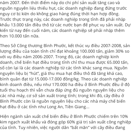
năm 2007. Đến thời điểm này do chi phí sản xuất tăng cao và
nguồn nguyên liệu thiếu hụt, các doanh nghiệp đang đứng trước
nguy cơ bị kiện do không giao hàng đúng thời hạn hợp đồng.
Trước thực trạng này, các doanh nghiệp trong tỉnh đã phải nhập
khẩu 13.000 tấn điều thô từ các nước bạn để phục vụ sản xuất. Dự
kiến từ nay đến cuối năm, các doanh nghiệp sẽ phải nhập thêm
hơn 10.000 tấn nữa.
Theo Sở Công thương Bình Phước, kết thúc vụ điều 2007-2008, sản
lượng điều của toàn tỉnh chỉ đạt khoảng 100.000 tấn, giảm 30% so
với vụ điều năm 2006-2007. Trong đó, các doanh nghiệp kinh
doanh, chế biến hạt điều trong tỉnh chỉ thu mua được 65.000 tấn,
số còn lại là các doanh nghiệp từ các tỉnh khác sang mua. Nguồn
nguyên liệu bị “hút”, giá thu mua hạt điều thô đã tăng khá cao,
bình quân đạt từ 15.000-17.000 đồng/kg. Theo các doanh nghiệp
kinh doanh điều, nếu như 170.000 ha điều ở Bình Phước đều ở độ
tuổi thu hoạch thì vẫn chưa đáp ứng đủ nguồn nguyên liệu cho
các nhà máy, cơ sở sản xuất trong tỉnh; trong khi đó, cây điều ở
Bình Phước còn là nguồn nguyên liệu cho các nhà máy chế biến
hạt điều ở các tỉnh như Long An, Tiền Giang...
Hiện ngành sản xuất chế biến điều ở Bình Phước chiếm trên 10%
kim ngạch xuất khẩu và đóng góp 60% giá trị sản xuất công nghiệp
của tỉnh. Tuy nhiên, việc người dân “bất mãn” với cây điều đang