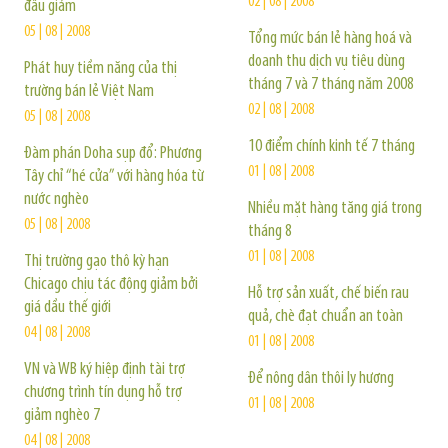
02 | 08 | 2008
đầu giảm
05 | 08 | 2008
Tổng mức bán lẻ hàng hoá và
doanh thu dịch vụ tiêu dùng
Phát huy tiềm năng của thị
tháng 7 và 7 tháng năm 2008
trường bán lẻ Việt Nam
02 | 08 | 2008
05 | 08 | 2008
10 điểm chính kinh tế 7 tháng
Đàm phán Doha sụp đổ: Phương
01 | 08 | 2008
Tây chỉ “hé cửa” với hàng hóa từ
nước nghèo
Nhiều mặt hàng tăng giá trong
05 | 08 | 2008
tháng 8
01 | 08 | 2008
Thị trường gạo thô kỳ hạn
Chicago chịu tác động giảm bởi
Hỗ trợ sản xuất, chế biến rau
giá dầu thế giới
quả, chè đạt chuẩn an toàn
04 | 08 | 2008
01 | 08 | 2008
VN và WB ký hiệp định tài trợ
Để nông dân thôi ly hương
chương trình tín dụng hỗ trợ
01 | 08 | 2008
giảm nghèo 7
04 | 08 | 2008