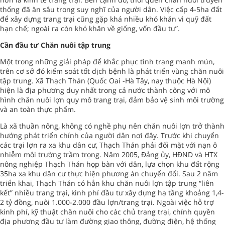
thống đã ăn sâu trong suy nghĩ của người dân. Việc cấp 4-5ha đất
để xây dựng trang trại cũng gặp khá nhiều khó khăn vì quỹ đất
hạn chế; ngoài ra còn khó khăn về giống, vốn đầu tư”.
Cần đầu tư Chăn nuôi tập trung
Một trong những giải pháp để khắc phục tình trạng manh mún,
trên cơ sở đó kiểm soát tốt dịch bệnh là phát triển vùng chăn nuôi
tập trung. Xã Thạch Thán (Quốc Oai -Hà Tây, nay thuộc Hà Nội)
hiện là địa phương duy nhất trong cả nước thành công với mô
hình chăn nuôi lợn quy mô trang trại, đảm bảo vệ sinh môi trường
và an toàn thực phẩm.
Là xã thuần nông, không có nghề phụ nên chăn nuôi lợn trở thành
hướng phát triển chính của người dân nơi đây. Trước khi chuyển
các trại lợn ra xa khu dân cư, Thạch Thán phải đối mặt với nạn ô
nhiễm môi trường trầm trọng. Năm 2005, Đảng ủy, HĐND và HTX
nông nghiệp Thạch Thán họp bàn với dân, lựa chọn khu đất rộng
35ha xa khu dân cư thực hiện phương án chuyển đổi. Sau 2 năm
triển khai, Thạch Thán có hẳn khu chăn nuôi lợn tập trung “liên
kết” nhiều trang trại, kinh phí đầu tư xây dựng hạ tầng khoảng 1,4-
2 tỷ đồng, nuôi 1.000-2.000 đầu lợn/trang trại. Ngoài việc hỗ trợ
kinh phí, kỹ thuật chăn nuôi cho các chủ trang trại, chính quyền
địa phương đầu tư làm đường giao thông, đường điện, hệ thống