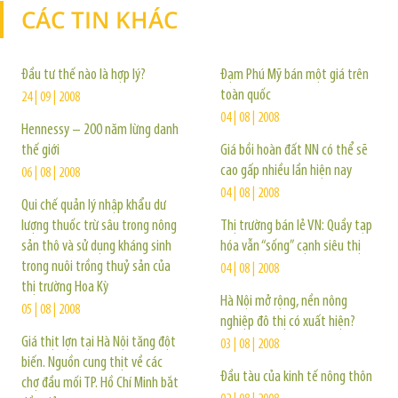
CÁC TIN KHÁC
TIN KHÁC
Đầu tư thế nào là hợp lý?
Đạm Phú Mỹ bán một giá trên
toàn quốc
24 | 09 | 2008
04 | 08 | 2008
Hennessy – 200 năm lừng danh
thế giới
Giá bồi hoàn đất NN có thể sẽ
cao gấp nhiều lần hiện nay
06 | 08 | 2008
04 | 08 | 2008
Qui chế quản lý nhập khẩu dư
lượng thuốc trừ sâu trong nông
Thị trường bán lẻ VN: Quầy tạp
sản thô và sử dụng kháng sinh
hóa vẫn “sống” cạnh siêu thị
trong nuôi trồng thuỷ sản của
04 | 08 | 2008
thị trường Hoa Kỳ
Hà Nội mở rộng, nền nông
05 | 08 | 2008
nghiệp đô thị có xuất hiện?
Giá thịt lợn tại Hà Nội tăng đột
03 | 08 | 2008
biến. Nguồn cung thịt về các
Đầu tàu của kinh tế nông thôn
chợ đầu mối TP. Hồ Chí Minh bắt