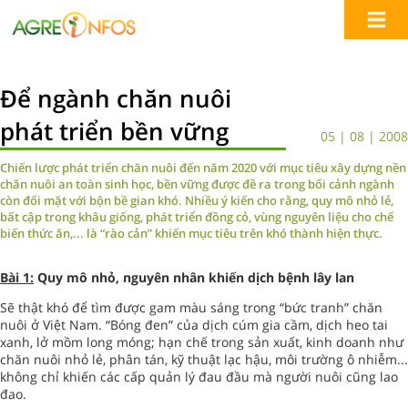
Để ngành chăn nuôi
phát triển bền vững
05 | 08 | 2008
Chiến lược phát triển chăn nuôi đến năm 2020 với mục tiêu xây dựng nền
chăn nuôi an toàn sinh học, bền vững được đề ra trong bối cảnh ngành
còn đối mặt với bộn bề gian khó. Nhiều ý kiến cho rằng, quy mô nhỏ lẻ,
bất cập trong khâu giống, phát triển đồng cỏ, vùng nguyên liệu cho chế
biến thức ăn,... là “rào cản” khiến mục tiêu trên khó thành hiện thực.
Bài 1:
Quy mô nhỏ, nguyên nhân khiến dịch bệnh lây lan
Sẽ thật khó để tìm được gam màu sáng trong “bức tranh” chăn
nuôi ở Việt Nam. “Bóng đen” của dịch cúm gia cầm, dịch heo tai
xanh, lở mồm long móng; hạn chế trong sản xuất, kinh doanh như
chăn nuôi nhỏ lẻ, phân tán, kỹ thuật lạc hậu, môi trường ô nhiễm...
không chỉ khiến các cấp quản lý đau đầu mà người nuôi cũng lao
đao.