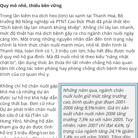
Quy mô nhỏ, thiếu bền vững
Trong lần kiểm tra dịch heo (lợn) tai xanh tại Thanh Hoá, Bộ
trưởng Bộ Nông nghiệp và PTNT Cao Đức Phát đã phải thốt lên:
“Dịch bệnh lây lan nhanh khủng khiếp”. Không chỉ lây lan nhanh,
mức độ thiệt hại mà dịch bệnh gây ra cho ngành chăn nuôi ngày
càng lớn. Một trong những nguyên nhân dẫn đến tình trạng này
chính là hình thức chăn nuôi manh mún, nhỏ lẻ. Điển hình là
Thanh Hóa, toàn tỉnh có 1, 3 triệu con lợn, hầu hết đều được nuôi
ở quy mô hộ gia đình. Mà đã nuôi nhỏ lẻ theo kiểu “năng nhặt
chặt bị”, tận dụng thức ăn thừa thì tất nhiên chẳng hộ nào quan
tâm tới công tác tiêm phòng hay phòng chống dịch bệnh theo quy
trình của cơ quan thú y.
Không chỉ hộ chăn nuôi gặp
Những năm qua, ngành chăn
khó mà cả những dự án
nuôi luôn giữ mức tăng trưởng
được sự hỗ trợ khá hấp dẫn
cao, bình quân giai đoạn 2001-
cũng thất bại. Đơn cử như
2006 tăng 8,5%/năm. Giá trị sản
Dự án phát triển chăn nuôi
xuất chăn nuôi năm 2006 tăng
bò sữa ở Lệ Xá (Tiên Lữ-
trưởng 7,3% so với năm 2005. Tuy
Hưng Yên). Những hộ dân
nhiên, năm 2007 chỉ đạt 4,6%, tỷ
tham gia dự án được tỉnh
trọng của ngành tăng 24,1% (giảm
hỗ trợ 3 triệu đồng/con bò
1,4% so với năm 2006). Tổng đàn