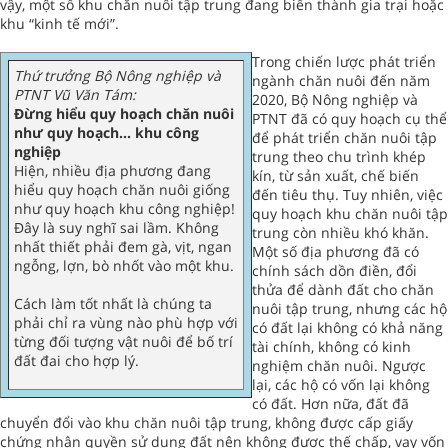
vậy, một số khu chăn nuôi tập trung đang biến thành gia trại hoặc
khu “kinh tế mới”.
Trong chiến lược phát triển
Thứ trưởng Bộ Nông nghiệp và
ngành chăn nuôi đến năm
PTNT Vũ Văn Tám:
2020, Bộ Nông nghiệp và
Đừng hiểu quy hoạch chăn nuôi
PTNT đã có quy hoạch cụ thể
như quy hoạch... khu công
để phát triển chăn nuôi tập
nghiệp
trung theo chu trình khép
Hiện, nhiều địa phương đang
kín, từ sản xuất, chế biến
hiểu quy hoạch chăn nuôi giống
đến tiêu thụ. Tuy nhiên, việc
như quy hoạch khu công nghiệp!
quy hoạch khu chăn nuôi tập
Đây là suy nghĩ sai lầm. Không
trung còn nhiều khó khăn.
nhất thiết phải đem gà, vịt, ngan
Một số địa phương đã có
ngỗng, lợn, bò nhốt vào một khu.
chính sách dồn điền, đổi
thửa để dành đất cho chăn
Cách làm tốt nhất là chúng ta
nuôi tập trung, nhưng các hộ
phải chỉ ra vùng nào phù hợp với
có đất lại không có khả năng
từng đối tượng vật nuôi để bố trí
tài chính, không có kinh
đất đai cho hợp lý.
nghiệm chăn nuôi. Ngược
lại, các hộ có vốn lại không
có đất. Hơn nữa, đất đã
chuyển đổi vào khu chăn nuôi tập trung, không được cấp giấy
chứng nhận quyền sử dụng đất nên không được thế chấp, vay vốn