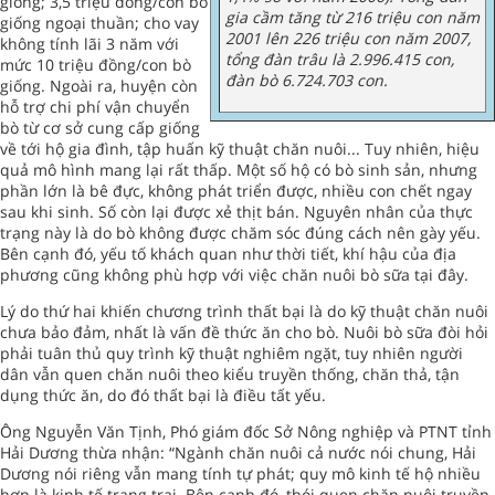
giống; 3,5 triệu đồng/con bò
gia cầm tăng từ 216 triệu con năm
giống ngoại thuần; cho vay
2001 lên 226 triệu con năm 2007,
không tính lãi 3 năm với
tổng đàn trâu là 2.996.415 con,
mức 10 triệu đồng/con bò
đàn bò 6.724.703 con.
giống. Ngoài ra, huyện còn
hỗ trợ chi phí vận chuyển
bò từ cơ sở cung cấp giống
về tới hộ gia đình, tập huấn kỹ thuật chăn nuôi... Tuy nhiên, hiệu
quả mô hình mang lại rất thấp. Một số hộ có bò sinh sản, nhưng
phần lớn là bê đực, không phát triển được, nhiều con chết ngay
sau khi sinh. Số còn lại được xẻ thịt bán. Nguyên nhân của thực
trạng này là do bò không được chăm sóc đúng cách nên gày yếu.
Bên cạnh đó, yếu tố khách quan như thời tiết, khí hậu của địa
phương cũng không phù hợp với việc chăn nuôi bò sữa tại đây.
Lý do thứ hai khiến chương trình thất bại là do kỹ thuật chăn nuôi
chưa bảo đảm, nhất là vấn đề thức ăn cho bò. Nuôi bò sữa đòi hỏi
phải tuân thủ quy trình kỹ thuật nghiêm ngặt, tuy nhiên người
dân vẫn quen chăn nuôi theo kiểu truyền thống, chăn thả, tận
dụng thức ăn, do đó thất bại là điều tất yếu.
Ông Nguyễn Văn Tịnh, Phó giám đốc Sở Nông nghiệp và PTNT tỉnh
Hải Dương thừa nhận: “Ngành chăn nuôi cả nước nói chung, Hải
Dương nói riêng vẫn mang tính tự phát; quy mô kinh tế hộ nhiều
hơn là kinh tế trang trại. Bên cạnh đó, thói quen chăn nuôi truyền