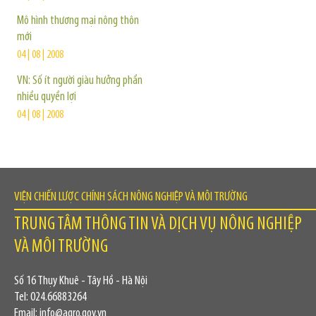
Mô hình thương mại nông thôn
mới
04 | 08 | 2008
VN: Số ít người giàu hưởng phần
nhiều quyền lợi
04 | 08 | 2008
VIỆN CHIẾN LƯỢC CHÍNH SÁCH NÔNG NGHIỆP VÀ MÔI TRƯỜNG
TRUNG TÂM THÔNG TIN VÀ DỊCH VỤ NÔNG NGHIỆP
VÀ MÔI TRƯỜNG
Số 16 Thụy Khuê - Tây Hồ - Hà Nội
Tel: 024.66883264
Email: info@agro.gov.vn