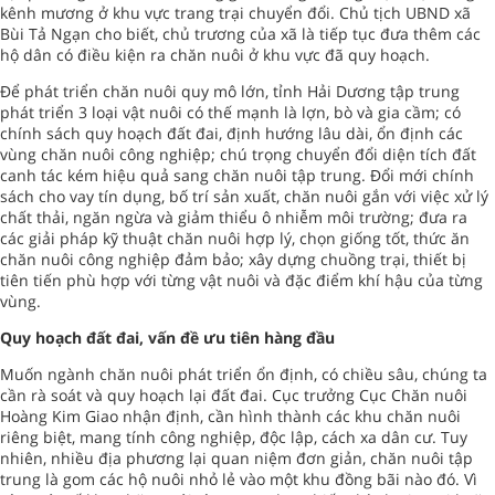
kênh mương ở khu vực trang trại chuyển đổi. Chủ tịch UBND xã
Bùi Tả Ngạn cho biết, chủ trương của xã là tiếp tục đưa thêm các
hộ dân có điều kiện ra chăn nuôi ở khu vực đã quy hoạch.
Để phát triển chăn nuôi quy mô lớn, tỉnh Hải Dương tập trung
phát triển 3 loại vật nuôi có thế mạnh là lợn, bò và gia cầm; có
chính sách quy hoạch đất đai, định hướng lâu dài, ổn định các
vùng chăn nuôi công nghiệp; chú trọng chuyển đổi diện tích đất
canh tác kém hiệu quả sang chăn nuôi tập trung. Đổi mới chính
sách cho vay tín dụng, bố trí sản xuất, chăn nuôi gắn với việc xử lý
chất thải, ngăn ngừa và giảm thiểu ô nhiễm môi trường; đưa ra
các giải pháp kỹ thuật chăn nuôi hợp lý, chọn giống tốt, thức ăn
chăn nuôi công nghiệp đảm bảo; xây dựng chuồng trại, thiết bị
tiên tiến phù hợp với từng vật nuôi và đặc điểm khí hậu của từng
vùng.
Quy hoạch đất đai, vấn đề ưu tiên hàng đầu
Muốn ngành chăn nuôi phát triển ổn định, có chiều sâu, chúng ta
cần rà soát và quy hoạch lại đất đai. Cục trưởng Cục Chăn nuôi
Hoàng Kim Giao nhận định, cần hình thành các khu chăn nuôi
riêng biệt, mang tính công nghiệp, độc lập, cách xa dân cư. Tuy
nhiên, nhiều địa phương lại quan niệm đơn giản, chăn nuôi tập
trung là gom các hộ nuôi nhỏ lẻ vào một khu đồng bãi nào đó. Vì