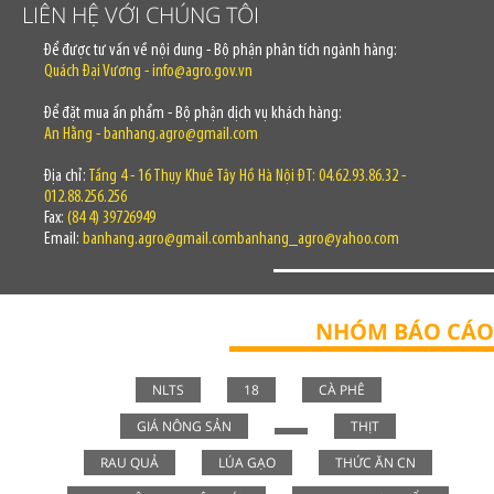
LIÊN HỆ VỚI CHÚNG TÔI
Để được tư vấn về nội dung - Bộ phận phân tích ngành hàng:
Quách Đại Vương - info@agro.gov.vn
Để đặt mua ấn phẩm - Bộ phận dịch vụ khách hàng:
An Hằng - banhang.agro@gmail.com
Địa chỉ:
Tầng 4 - 16 Thụy Khuê Tây Hồ Hà Nội ĐT: 04.62.93.86.32 -
012.88.256.256
Fax:
(84 4) 39726949
Email:
banhang.agro@gmail.combanhang_agro@yahoo.com
NHÓM BÁO CÁO
NLTS
18
CÀ PHÊ
GIÁ NÔNG SẢN
THỊT
RAU QUẢ
LÚA GẠO
THỨC ĂN CN