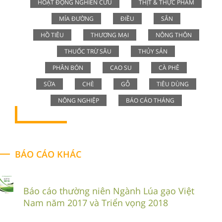
HOẠT ĐỘNG NGHIÊN CỨU
THỊT & THỰC PHẨM
MÍA ĐƯỜNG
ĐIỀU
SẮN
HỒ TIÊU
THƯƠNG MẠI
NÔNG THÔN
THUỐC TRỪ SÂU
THỦY SẢN
PHÂN BÓN
CAO SU
CÀ PHÊ
SỮA
CHÈ
GỖ
TIÊU DÙNG
NÔNG NGHIỆP
BÁO CÁO THÁNG
BÁO CÁO KHÁC
Báo cáo thường niên Ngành Lúa gạo Việt
Nam năm 2017 và Triển vọng 2018