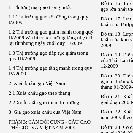
Đồ thị 16: Top
1. Thương mại gạo trong nước
gạo lớn nhất th
1.1 Thị trường gạo sôi động trong quý
Đồ thị 17: Lượ
I/2009
khẩu của Philp
1.2 Thị trường gạo giảm mạnh trong quý
Đồ thị 18: Lượ
II/2009 và chỉ có xu hướng tăng nhẹ trở
khẩu của khu v
lại từ những ngày cuối quý II/2009
2009
1.3 Thị trường gạo tiếp tục giảm trong
Đồ thị 19: Diễn
quý III/2009
của Thái Lan t
12/2009
1.4 Thị trường gạo tăng mạnh trong quý
IV/2009
Đồ thị 20: Diễn
gạo tẻ thường t
2. Xuất khẩu gạo Việt Nam
tháng 01/2009
2.1 Xuất khẩu gạo theo tháng
Đồ thị 21: Xuấ
giai đoạn 2004
2.2 Xuất khẩu gạo theo thị trường
Đồ thị 22: Xuấ
3. Giá gạo xuất khẩu của Việt Nam
năm 2009 theo
PHẦN 3: CÂN ĐỐI CUNG - CẦU GẠO
Đồ thị 23: Cơ c
THẾ GIỚI VÀ VIỆT NAM 2009
gạo của Việt 