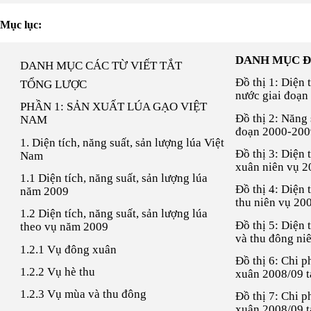
Mục lục:
DANH MỤC Đ
DANH MỤC CÁC TỪ VIẾT TẮT
Đồ thị 1: Diện 
TỔNG LƯỢC
nước giai đoạn
PHẦN 1: SẢN XUẤT LÚA GẠO VIỆT
Đồ thị 2: Năng 
NAM
đoạn 2000-200
1. Diện tích, năng suất, sản lượng lúa Việt
Đồ thị 3: Diện 
Nam
xuân niên vụ 2
1.1 Diện tích, năng suất, sản lượng lúa
Đồ thị 4: Diện 
năm 2009
thu niên vụ 20
1.2 Diện tích, năng suất, sản lượng lúa
Đồ thị 5: Diện 
theo vụ năm 2009
và thu đông ni
1.2.1 Vụ đông xuân
Đồ thị 6: Chi p
1.2.2 Vụ hè thu
xuân 2008/09 
1.2.3 Vụ mùa và thu đông
Đồ thị 7: Chi p
xuân 2008/09 t