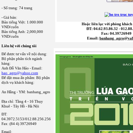
- Số trang: 74 trang
- Giá bán:
Bản tiếng Việt: 1.000.000
Hoặc liên lạc với phòng khách 
VND/cuốn
ĐT: 04.62.93.86.32 - 012.88
Bản tiếng Anh: 2,000,000
Fax: 04.39726949
VND/cuốn
Email:
banhang_agro@ya
Liên hệ với chúng tôi
Để được tư vấn về nội dung:
Bộ phận phân tích ngành
hàng:
Anh Đỗ Văn Hảo - Email:
hao_agro@yahoo.com
Để đặt mua ấn phẩm: Bộ phận
dịch vụ khách hàng:
An Hằng - YM: banhang_agro
Địa chỉ: Tầng 4 - 16 Thụy
Khuê - Tây Hồ - Hà Nội
ĐT:
04.3972.5153/012.88.256.256
Fax: (84 4) 39726949
Email: