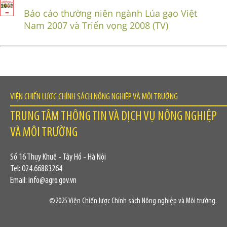
Báo cáo thường niên ngành Lúa gạo Việt
Nam 2007 và Triển vọng 2008 (TV)
VIỆN CHIẾN LƯỢC CHÍNH SÁCH NÔNG NGHIỆP VÀ MÔI TRƯỜNG
TRUNG TÂM THÔNG TIN VÀ DỊCH VỤ NÔNG NGHIỆP
VÀ MÔI TRƯỜNG
Số 16 Thụy Khuê - Tây Hồ - Hà Nội
Tel: 024.66883264
Email: info@agro.gov.vn
©2025 Viện Chiến lược Chính sách Nông nghiệp và Môi trường.