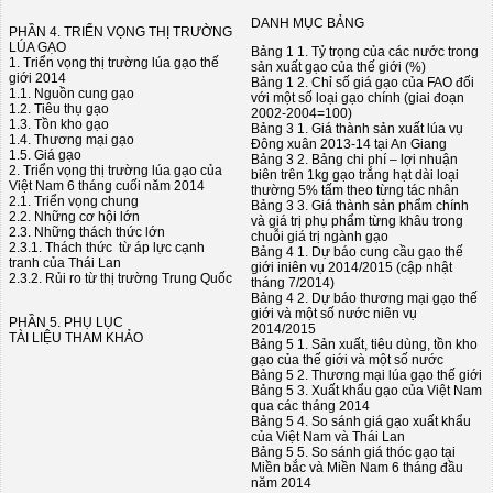
DANH MỤC BẢNG
PHẦN 4. TRIỂN VỌNG THỊ TRƯỜNG
LÚA GẠO
Bảng 1 1. Tỷ trọng của các nước trong
1. Triển vọng thị trường lúa gạo thế
sản xuất gạo của thế giới (%)
giới 2014
Bảng 1 2. Chỉ số giá gạo của FAO đối
1.1. Nguồn cung gạo
với một số loại gạo chính (giai đoạn
1.2. Tiêu thụ gạo
2002-2004=100)
1.3. Tồn kho gạo
Bảng 3 1. Giá thành sản xuất lúa vụ
1.4. Thương mại gạo
Đông xuân 2013-14 tại An Giang
1.5. Giá gạo
Bảng 3 2. Bảng chi phí – lợi nhuận
2. Triển vọng thị trường lúa gạo của
biên trên 1kg gạo trắng hạt dài loại
Việt Nam 6 tháng cuối năm 2014
thường 5% tấm theo từng tác nhân
2.1. Triển vọng chung
Bảng 3 3. Giá thành sản phẩm chính
2.2. Những cơ hội lớn
và giá trị phụ phẩm từng khâu trong
2.3. Những thách thức lớn
chuỗi giá trị ngành gạo
2.3.1. Thách thức từ áp lực cạnh
Bảng 4 1. Dự báo cung cầu gạo thế
tranh của Thái Lan
giới iniên vụ 2014/2015 (cập nhật
2.3.2. Rủi ro từ thị trường Trung Quốc
tháng 7/2014)
Bảng 4 2. Dự báo thương mại gạo thế
giới và một số nước niên vụ
PHẦN 5. PHỤ LỤC
2014/2015
TÀI LIỆU THAM KHẢO
Bảng 5 1. Sản xuất, tiêu dùng, tồn kho
gạo của thế giới và một số nước
Bảng 5 2. Thương mại lúa gạo thế giới
Bảng 5 3. Xuất khẩu gạo của Việt Nam
qua các tháng 2014
Bảng 5 4. So sánh giá gạo xuất khẩu
của Việt Nam và Thái Lan
Bảng 5 5. So sánh giá thóc gạo tại
Miền bắc và Miền Nam 6 tháng đầu
năm 2014