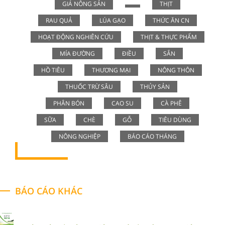
GIÁ NÔNG SẢN
THỊT
RAU QUẢ
LÚA GẠO
THỨC ĂN CN
HOẠT ĐỘNG NGHIÊN CỨU
THỊT & THỰC PHẨM
MÍA ĐƯỜNG
ĐIỀU
SẮN
HỒ TIÊU
THƯƠNG MẠI
NÔNG THÔN
THUỐC TRỪ SÂU
THỦY SẢN
PHÂN BÓN
CAO SU
CÀ PHÊ
SỮA
CHÈ
GỖ
TIÊU DÙNG
NÔNG NGHIỆP
BÁO CÁO THÁNG
BÁO CÁO KHÁC