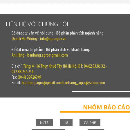
LIÊN HỆ VỚI CHÚNG TÔI
Để được tư vấn về nội dung - Bộ phận phân tích ngành hàng:
Quách Đại Vương - info@agro.gov.vn
Để đặt mua ấn phẩm - Bộ phận dịch vụ khách hàng:
An Hằng - banhang.agro@gmail.com
Địa chỉ:
Tầng 4 - 16 Thụy Khuê Tây Hồ Hà Nội ĐT: 04.62.93.86.32 -
012.88.256.256
Fax:
(84 4) 39726949
Email:
banhang.agro@gmail.combanhang_agro@yahoo.com
NHÓM BÁO CÁO
NLTS
18
CÀ PHÊ