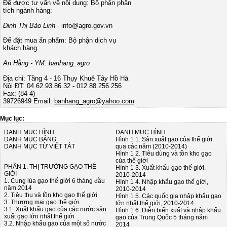
Để được tư vấn về nội dung: Bộ phận phân
tích ngành hàng:
Đinh Thị Bảo Linh -
info@agro.gov.vn
Để đặt mua ấn phẩm: Bộ phận dịch vụ
khách hàng:
An Hằng - YM: banhang_agro
Địa chỉ: Tầng 4 - 16 Thụy Khuê Tây Hồ Hà
Nội
ĐT: 04.62.93.86.32 - 012.88.256.256
Fax: (84 4)
39726949
Email:
banhang_agro@yahoo.com
Mục lục:
DANH MỤC HÌNH
DANH MỤC HÌNH
DANH MỤC BẢNG
Hình 1 1. Sản xuất gạo của thế giới
DANH MỤC TỪ VIẾT TẮT
qua các năm (2010-2014)
Hình 1 2. Tiêu dùng và tồn kho gạo
của thế giới
PHẦN 1. THỊ TRƯỜNG GẠO THẾ
Hình 1 3. Xuất khẩu gạo thế giới,
GIỚI
2010-2014
1. Cung lúa gạo thế giới 6 tháng đầu
Hình 1 4. Nhập khẩu gạo thế giới,
năm 2014
2010-2014
2. Tiêu thụ và tồn kho gạo thế giới
Hình 1 5. Các quốc gia nhập khẩu gạo
3. Thương mại gạo thế giới
lớn nhất thế giới, 2010-2014
3.1. Xuất khẩu gạo của các nước sản
Hình 1 6. Diễn biến xuất và nhập khẩu
xuất gạo lớn nhất thế giới
gạo của Trung Quốc 5 tháng năm
3.2. Nhập khẩu gạo của một số nước
2014