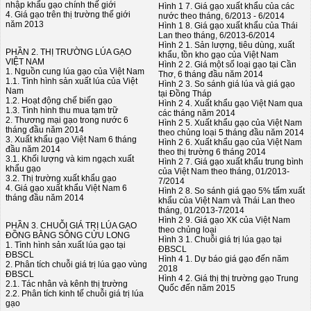
nhập khẩu gạo chính thế giới
Hình 1 7. Giá gạo xuất khẩu của các
4. Giá gạo trên thị trường thế giới
nước theo tháng, 6/2013 - 6/2014
năm 2013
Hình 1 8. Giá gạo xuất khẩu của Thái
Lan theo tháng, 6/2013-6/2014
Hình 2 1. Sản lượng, tiêu dùng, xuất
PHẦN 2. THỊ TRƯỜNG LÚA GẠO
khẩu, tồn kho gạo của Việt Nam
VIỆT NAM
Hình 2 2. Giá một số loại gạo tại Cần
1. Nguồn cung lúa gạo của Việt Nam
Thơ, 6 tháng đầu năm 2014
1.1. Tình hình sản xuất lúa của Việt
Hình 2 3. So sánh giá lúa và giá gạo
Nam
tại Đồng Tháp
1.2. Hoạt động chế biến gạo
Hình 2 4. Xuất khẩu gạo Việt Nam qua
1.3. Tình hình thu mua tạm trữ
các tháng năm 2014
2. Thương mại gạo trong nước 6
Hình 2 5. Xuất khẩu gạo của Việt Nam
tháng đầu năm 2014
theo chủng loại 5 tháng đầu năm 2014
3. Xuất khẩu gạo Việt Nam 6 tháng
Hình 2 6. Xuất khẩu gạo của Việt Nam
đầu năm 2014
theo thị trường 6 tháng 2014
3.1. Khối lượng và kim ngạch xuất
Hình 2 7. Giá gạo xuất khẩu trung bình
khẩu gạo
của Việt Nam theo tháng, 01/2013-
3.2. Thị trường xuất khẩu gạo
7/2014
4. Giá gạo xuất khẩu Việt Nam 6
Hình 2 8. So sánh giá gạo 5% tấm xuất
tháng đầu năm 2014
khẩu của Việt Nam và Thái Lan theo
tháng, 01/2013-7/2014
Hình 2 9. Giá gạo XK của Việt Nam
PHẦN 3. CHUỖI GIÁ TRỊ LÚA GẠO
theo chủng loại
ĐỒNG BẰNG SÔNG CỬU LONG
Hình 3 1. Chuỗi giá trị lúa gạo tại
1. Tình hình sản xuất lúa gạo tại
ĐBSCL
ĐBSCL
Hình 4 1. Dự báo giá gạo đến năm
2. Phân tích chuỗi giá trị lúa gạo vùng
2018
ĐBSCL
Hình 4 2. Giá thị thị trường gạo Trung
2.1. Tác nhân và kênh thị trường
Quốc đến năm 2015
2.2. Phân tích kinh tế chuỗi giá trị lúa
gạo