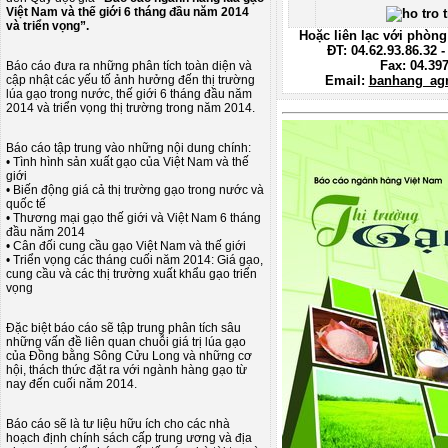
Việt Nam và thế giới 6 tháng đầu năm 2014
và triển vọng”.
Hoặc liên lạc với phòng
ĐT: 04.62.93.86.32 -
Fax: 04.39
Báo cáo đưa ra những phân tích toàn diện và
cập nhật các yếu tố ảnh hưởng đến thị trường
Email:
banhang_ag
lúa gạo trong nước, thế giới 6 tháng đầu năm
2014 và triển vọng thị trường trong năm 2014.
Báo cáo tập trung vào những nội dung chính:
• Tình hình sản xuất gạo của Việt Nam và thế
giới
• Biến động giá cả thị trường gạo trong nước và
quốc tế
• Thương mại gạo thế giới và Việt Nam 6 tháng
đầu năm 2014
• Cân đối cung cầu gạo Việt Nam và thế giới
• Triển vọng các tháng cuối năm 2014: Giá gạo,
cung cầu và các thị trường xuất khẩu gạo triển
vọng
Đặc biệt báo cáo sẽ tập trung phân tích sâu
những vấn đề liên quan chuỗi giá trị lúa gạo
của Đồng bằng Sông Cửu Long và những cơ
hội, thách thức đặt ra với ngành hàng gạo từ
nay đến cuối năm 2014.
Báo cáo sẽ là tư liệu hữu ích cho các nhà
hoạch định chính sách cấp trung ương và địa