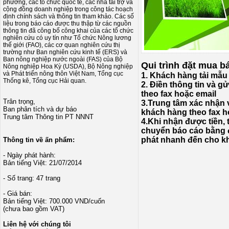
phương, các tổ chức quốc tế, các nhà tài trợ và
cộng đồng doanh nghiệp trong công tác hoạch
định chính sách và thông tin tham khảo. Các số
liệu trong báo cáo được thu thập từ các nguồn
thông tin đã công bố công khai của các tổ chức
nghiên cứu có uy tín như Tổ chức Nông lương
thế giới (FAO), các cơ quan nghiên cứu thị
trường như Ban nghiên cứu kinh tế (ERS) và
Ban nông nghiệp nước ngoài (FAS) của Bộ
Qui trình đặt mua b
Nông nghiệp Hoa Kỳ (USDA), Bộ Nông nghiệp
và Phát triển nông thôn Việt Nam, Tổng cục
1. Khách hàng tải mẫu
Thống kê, Tổng cục Hải quan.
2. Điền thông tin và g
theo fax hoặc email
Trân trọng,
3.Trung tâm xác nhận v
Ban phân tích và dự báo
khách hàng theo fax h
Trung tâm Thông tin PT NNNT
4.Khi nhận được tiền, 
chuyển báo cáo bằng
phát nhanh đến cho k
Thông tin về ấn phẩm:
- Ngày phát hành:
Bản tiếng Việt: 21/07/2014
- Số trang: 47 trang
- Giá bán:
Bản tiếng Việt: 700.000 VND/cuốn
(chưa bao gồm VAT)
Liên hệ với chúng tôi