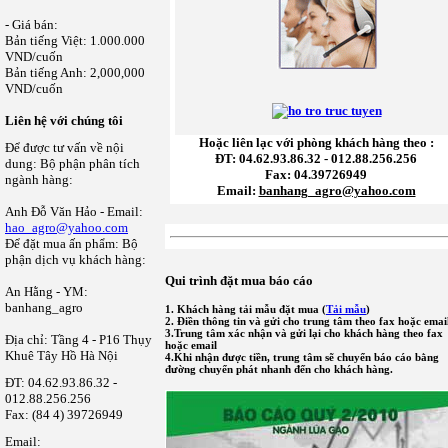
- Giá bán:
Bản tiếng Việt: 1.000.000
VND/cuốn
Bản tiếng Anh: 2,000,000
VND/cuốn
Liên hệ với chúng tôi
Hoặc liên lạc với phòng khách hàng theo :
Để được tư vấn về nội
ĐT: 04.62.93.86.32 - 012.88.256.256
dung: Bộ phận phân tích
Fax: 04.39726949
ngành hàng:
Email:
banhang_agro@yahoo.com
Anh Đỗ Văn Hảo - Email:
hao_agro@yahoo.com
Để đặt mua ấn phẩm: Bộ
phận dịch vụ khách hàng:
Qui trình đặt mua báo cáo
An Hằng - YM:
banhang_agro
1. Khách hàng tải mẫu đặt mua (
Tải mẫu
)
2. Điền thông tin và gửi cho trung tâm theo fax hoặc emai
3.Trung tâm xác nhận và gửi lại cho khách hàng theo fax
Địa chỉ: Tầng 4 - P16 Thụy
hoặc email
Khuê Tây Hồ Hà Nội
4.Khi nhận được tiền, trung tâm sẽ chuyển báo cáo bằng
đường chuyển phát nhanh đến cho khách hàng.
ĐT: 04.62.93.86.32 -
012.88.256.256
Fax: (84 4) 39726949
Email: