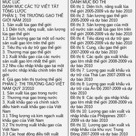
MỤC LỤC
DANH MỤC ĐỒ THỊ
DANH MỤC CÁC TỪ VIẾT TẮT
Đồ thị 1: Diện tích, năng suất lúa
TỔNG LƯỢC
thế giới 2005-2009 và dự báo 2010
PHẦN 1: THỊ TRƯỜNG GẠO THẾ
Đồ thị 2: Sản lượng gạo thế giới
GIỚI NĂM 2010
2005-2009 và dự báo 2010
1. Sản xuất lúa gạo thế giới
Đồ thị 3: Sản lượng gạo của một
1.1 Diện tích, năng suất, sản lượng
số nước sản xuất lúa gạo lớn trên
lúa gạo thế giới
thế giới 2008-2009 và dự báo 2010
1.2 Sản lượng gạo tại một số nước
Đồ thị 4: Tiêu dùng và dự trữ gạo
sản xuất gạo lớn trên thế giới
thế giới 2005-2009 và dự báo 2010
2. Tiêu thụ và dự trữ gạo thế giới
Đồ thị 5: Cung, cầu gạo thế giới
3. Thương mại gạo thế giới
2007-2009 và dự báo 2010
3.1 Xuất khẩu gạo của các nước
Đồ thị 6: Các quốc gia xuất khẩu
sản xuất gạo lớn nhất thế giới
gạo lớn nhất thế giới 2008-2009 và
3.2 Nhu cầu nhập khẩu gạo tại một
dự báo 2010
số nước nhập khẩu chính trên thế
Đồ thị 7: Lượng gạo xuất khẩu và
giới
dự trữ của Thái Lan 2007-2009 và
4. Giá gạo trên thị trường thế giới
dự báo 2010
PHẦN 2: THỊ TRƯỜNG GẠO VIỆT
Đồ thị 8: Lượng gạo xuất khẩu và
NAM QUÝ 2/2010
dự trữ của Ấn Độ 2007-2009 và dự
1. Sản xuất lúa gạo trong nước
báo 2010
2. Thương mại gạo trong nước
Đồ thị 9: Các quốc gia nhập khẩu
3. Xuất khẩu gạo và chính sách
gạo lớn nhất thế giới 2008-2009 và
điều hành xuất khẩu gạo của Việt
dự báo 2010
Nam
Đồ thị 10: Lượng gạo sản xuất và
3.1 Tổng lượng và kim ngạch xuất
nhập khẩu của Philppines 2007-
khẩu gạo của Việt Nam
2009 và dự báo 2010
3.2 Thị trường xuất khẩu gạo của
Đồ thị 11: Lượng gạo sản xuất và
Việt Nam
nhập khẩu của khu vực Trung
3.3 Các hoạt động điều tiết xuất
Đông 2007-2009 và dự báo 2010