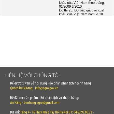
khẩu của Việt Nam theo tháng,
01/2009-6/2010
Đồ thị 23: Dự báo giá gạo xuất
khẩu của Việt Nam năm 2010
LIÊN HỆ VỚI CHÚNG TÔI
Để được tư vấn về nội dung - Bộ phận phân tích ngành hàng:
Quách Đại Vương - info@agro.gov.vn
Để đặt mua ấn phẩm - Bộ phận dịch vụ khách hàng:
An Hằng - banhang.agro@gmail.com
Địa chỉ:
Tầng 4 - 16 Thụy Khuê Tây Hồ Hà Nội ĐT: 04.62.93.86.32 -