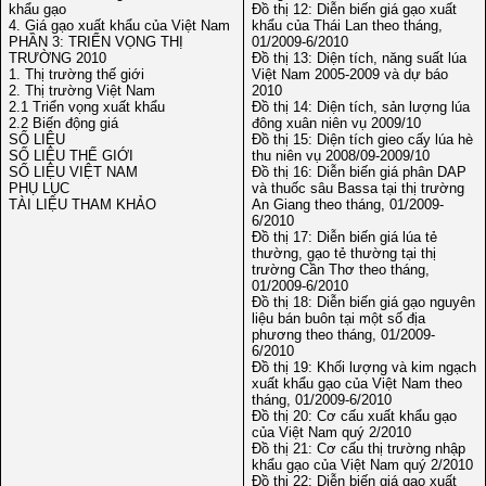
khẩu gạo
Đồ thị 12: Diễn biến giá gạo xuất
4. Giá gạo xuất khẩu của Việt Nam
khẩu của Thái Lan theo tháng,
PHẦN 3: TRIỂN VỌNG THỊ
01/2009-6/2010
TRƯỜNG 2010
Đồ thị 13: Diện tích, năng suất lúa
1. Thị trường thế giới
Việt Nam 2005-2009 và dự báo
2. Thị trường Việt Nam
2010
2.1 Triển vọng xuất khẩu
Đồ thị 14: Diện tích, sản lượng lúa
2.2 Biến động giá
đông xuân niên vụ 2009/10
SỐ LIỆU
Đồ thị 15: Diện tích gieo cấy lúa hè
SỐ LIỆU THẾ GIỚI
thu niên vụ 2008/09-2009/10
SỐ LIỆU VIỆT NAM
Đồ thị 16: Diễn biến giá phân DAP
PHỤ LỤC
và thuốc sâu Bassa tại thị trường
TÀI LIỆU THAM KHẢO
An Giang theo tháng, 01/2009-
6/2010
Đồ thị 17: Diễn biến giá lúa tẻ
thường, gạo tẻ thường tại thị
trường Cần Thơ theo tháng,
01/2009-6/2010
Đồ thị 18: Diễn biến giá gạo nguyên
liệu bán buôn tại một số địa
phương theo tháng, 01/2009-
6/2010
Đồ thị 19: Khối lượng và kim ngạch
xuất khẩu gạo của Việt Nam theo
tháng, 01/2009-6/2010
Đồ thị 20: Cơ cấu xuất khẩu gạo
của Việt Nam quý 2/2010
Đồ thị 21: Cơ cấu thị trường nhập
khẩu gạo của Việt Nam quý 2/2010
Đồ thị 22: Diễn biến giá gạo xuất