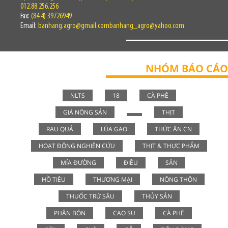
012.88.256.256
Fax:
(84 4) 39726949
Email:
banhang.agro@gmail.combanhang_agro@yahoo.com
NHÓM BÁO CÁO
NLTS
18
CÀ PHÊ
GIÁ NÔNG SẢN
THỊT
RAU QUẢ
LÚA GẠO
THỨC ĂN CN
HOẠT ĐỘNG NGHIÊN CỨU
THỊT & THỰC PHẨM
MÍA ĐƯỜNG
ĐIỀU
SẮN
HỒ TIÊU
THƯƠNG MẠI
NÔNG THÔN
THUỐC TRỪ SÂU
THỦY SẢN
PHÂN BÓN
CAO SU
CÀ PHÊ