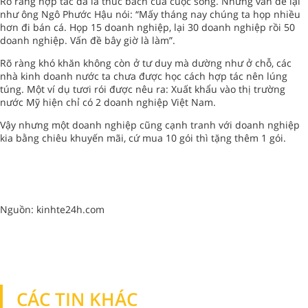
Rõ ràng hợp tác đã là thúc bách của cuộc sống. Nhưng vấn đề lại
như ông Ngô Phước Hậu nói: “Mấy tháng nay chúng ta họp nhiều
hơn đi bán cá. Họp 15 doanh nghiệp, lại 30 doanh nghiệp rồi 50
doanh nghiệp. Vấn đề bây giờ là làm”.
Rõ ràng khó khăn không còn ở tư duy mà dường như ở chỗ, các
nhà kinh doanh nước ta chưa được học cách hợp tác nên lúng
túng. Một ví dụ tươi rói được nêu ra: Xuất khẩu vào thị trường
nước Mỹ hiện chỉ có 2 doanh nghiệp Việt Nam.
Vậy nhưng một doanh nghiệp cũng cạnh tranh với doanh nghiệp
kia bằng chiêu khuyến mãi, cứ mua 10 gói thì tặng thêm 1 gói.
Nguồn: kinhte24h.com
CÁC TIN KHÁC
TIN KHÁC