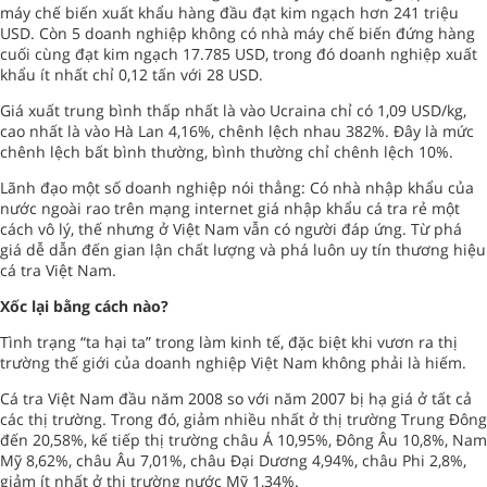
máy chế biến xuất khẩu hàng đầu đạt kim ngạch hơn 241 triệu
USD. Còn 5 doanh nghiệp không có nhà máy chế biến đứng hàng
cuối cùng đạt kim ngạch 17.785 USD, trong đó doanh nghiệp xuất
khẩu ít nhất chỉ 0,12 tấn với 28 USD.
Giá xuất trung bình thấp nhất là vào Ucraina chỉ có 1,09 USD/kg,
cao nhất là vào Hà Lan 4,16%, chênh lệch nhau 382%. Đây là mức
chênh lệch bất bình thường, bình thường chỉ chênh lệch 10%.
Lãnh đạo một số doanh nghiệp nói thẳng: Có nhà nhập khẩu của
nước ngoài rao trên mạng internet giá nhập khẩu cá tra rẻ một
cách vô lý, thế nhưng ở Việt Nam vẫn có người đáp ứng. Từ phá
giá dễ dẫn đến gian lận chất lượng và phá luôn uy tín thương hiệu
cá tra Việt Nam.
Xốc lại bằng cách nào?
Tình trạng “ta hại ta” trong làm kinh tế, đặc biệt khi vươn ra thị
trường thế giới của doanh nghiệp Việt Nam không phải là hiếm.
Cá tra Việt Nam đầu năm 2008 so với năm 2007 bị hạ giá ở tất cả
các thị trường. Trong đó, giảm nhiều nhất ở thị trường Trung Đông
đến 20,58%, kế tiếp thị trường châu Á 10,95%, Đông Âu 10,8%, Nam
Mỹ 8,62%, châu Âu 7,01%, châu Đại Dương 4,94%, châu Phi 2,8%,
giảm ít nhất ở thị trường nước Mỹ 1,34%.