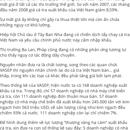
mất giá ở tất cả các thị trường thế giới. So với năm 2007, các tháng
đầu năm 2008 giá cá tra xuất khẩu của Việt Nam giảm 8,59%.
Sự mất giá ấy không chỉ gây ra thua thiệt lớn mà còn ẩn chứa
những nguy cơ khó lường.
Hiệp hội Chủ tàu ở Tây Ban Nha đang có chiến dịch tẩy chay cá tra
Việt Nam và yêu cầu chính phủ nước này cấm nhập khẩu.
Thị trường Ba Lan, Pháp cũng đang có những phản ứng tương tự
cho thấy nguy cơ tác động dây chuyền.
Nguyên nhân đưa ra là chất lượng, song theo các quan chức
VASEP thì nguyên nhân chính lại do cá tra Việt Nam bán… giá
thấp, trong khi các loại cá khác đều phải tăng giá bởi lạm phát.
Theo thống kê của VASEP, hiện nước ta có 168 doanh nghiệp xuất
khẩu cá tra. Trong đó, chỉ 57 doanh nghiệp có nhà máy chế biến
cá tra, còn 111 doanh nghiệp đơn thuần mua bán. 57 doanh
nghiệp có nhà máy chế biến đã xuất khẩu hơn 245.000 tấn với kim
ngạch hơn 563 triệu USD, về sản lượng cũng như kim ngạch đều
chiếm 93% cả nước. 111 doanh nghiệp còn lại chỉ chiếm 7%.
Để hình dung thêm về lực lượng “thượng vàng hạ cám” xuất khẩu
cá tra, xin đưa ra con số thống kê sau đây: 5 doanh nghiệp có nhà