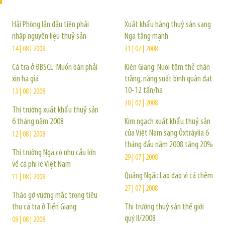
Hải Phòng lần đầu tiên phải
Xuất khẩu hàng thuỷ sản sang
nhập nguyên liệu thuỷ sản
Nga tăng mạnh
14 | 08 | 2008
31 | 07 | 2008
Cá tra ở ĐBSCL: Muốn bán phải
Kiên Giang: Nuôi tôm thẻ chân
xin hạ giá
trắng, năng suất bình quân đạt
10-12 tấn/ha
13 | 08 | 2008
30 | 07 | 2008
Thị trường xuất khẩu thuỷ sản
6 tháng năm 2008
Kim ngạch xuất khẩu thuỷ sản
của Việt Nam sang Ôxtrâylia 6
12 | 08 | 2008
tháng đầu năm 2008 tăng 20%
Thị trường Nga có nhu cầu lớn
29 | 07 | 2008
về cá phi lê Việt Nam
Quảng Ngãi: Lao đao vì cá chẽm
11 | 08 | 2008
27 | 07 | 2008
Tháo gỡ vướng mắc trong tiêu
thụ cá tra ở Tiền Giang
Thị trường thuỷ sản thế giới
quý II/2008
08 | 08 | 2008