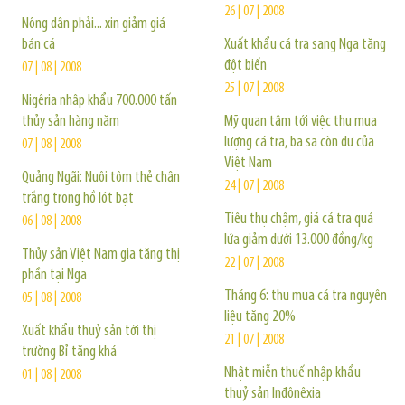
26 | 07 | 2008
Nông dân phải... xin giảm giá
bán cá
Xuất khẩu cá tra sang Nga tăng
đột biến
07 | 08 | 2008
25 | 07 | 2008
Nigêria nhập khẩu 700.000 tấn
thủy sản hàng năm
Mỹ quan tâm tới việc thu mua
lượng cá tra, ba sa còn dư của
07 | 08 | 2008
Việt Nam
Quảng Ngãi: Nuôi tôm thẻ chân
24 | 07 | 2008
trắng trong hồ lót bạt
Tiêu thụ chậm, giá cá tra quá
06 | 08 | 2008
lứa giảm dưới 13.000 đồng/kg
Thủy sản Việt Nam gia tăng thị
22 | 07 | 2008
phần tại Nga
Tháng 6: thu mua cá tra nguyên
05 | 08 | 2008
liệu tăng 20%
Xuất khẩu thuỷ sản tới thị
21 | 07 | 2008
trường Bỉ tăng khá
Nhật miễn thuế nhập khẩu
01 | 08 | 2008
thuỷ sản Inđônêxia