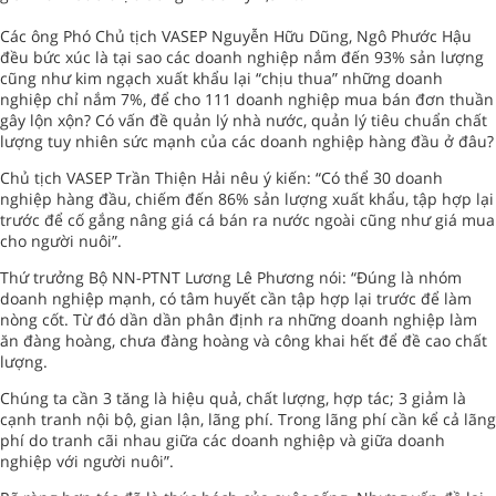
Các ông Phó Chủ tịch VASEP Nguyễn Hữu Dũng, Ngô Phước Hậu
đều bức xúc là tại sao các doanh nghiệp nắm đến 93% sản lượng
cũng như kim ngạch xuất khẩu lại “chịu thua” những doanh
nghiệp chỉ nắm 7%, để cho 111 doanh nghiệp mua bán đơn thuần
gây lộn xộn? Có vấn đề quản lý nhà nước, quản lý tiêu chuẩn chất
lượng tuy nhiên sức mạnh của các doanh nghiệp hàng đầu ở đâu?
Chủ tịch VASEP Trần Thiện Hải nêu ý kiến: “Có thể 30 doanh
nghiệp hàng đầu, chiếm đến 86% sản lượng xuất khẩu, tập hợp lại
trước để cố gắng nâng giá cá bán ra nước ngoài cũng như giá mua
cho người nuôi”.
Thứ trưởng Bộ NN-PTNT Lương Lê Phương nói: “Đúng là nhóm
doanh nghiệp mạnh, có tâm huyết cần tập hợp lại trước để làm
nòng cốt. Từ đó dần dần phân định ra những doanh nghiệp làm
ăn đàng hoàng, chưa đàng hoàng và công khai hết để đề cao chất
lượng.
Chúng ta cần 3 tăng là hiệu quả, chất lượng, hợp tác; 3 giảm là
cạnh tranh nội bộ, gian lận, lãng phí. Trong lãng phí cần kể cả lãng
phí do tranh cãi nhau giữa các doanh nghiệp và giữa doanh
nghiệp với người nuôi”.