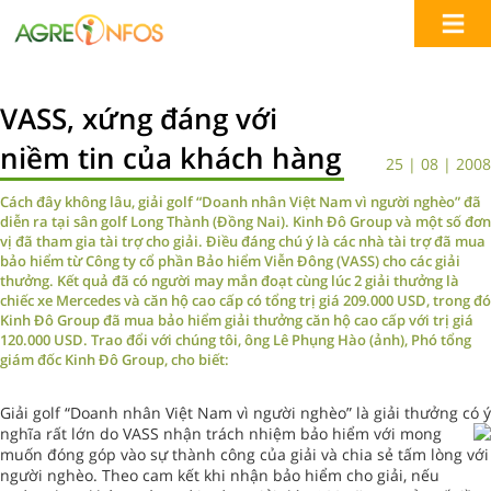
VASS, xứng đáng với
niềm tin của khách hàng
25 | 08 | 2008
Cách đây không lâu, giải golf “Doanh nhân Việt Nam vì người nghèo” đã
diễn ra tại sân golf Long Thành (Đồng Nai). Kinh Đô Group và một số đơn
vị đã tham gia tài trợ cho giải. Điều đáng chú ý là các nhà tài trợ đã mua
bảo hiểm từ Công ty cổ phần Bảo hiểm Viễn Đông (VASS) cho các giải
thưởng. Kết quả đã có người may mắn đoạt cùng lúc 2 giải thưởng là
chiếc xe Mercedes và căn hộ cao cấp có tổng trị giá 209.000 USD, trong đó
Kinh Đô Group đã mua bảo hiểm giải thưởng căn hộ cao cấp với trị giá
120.000 USD. Trao đổi với chúng tôi, ông Lê Phụng Hào (ảnh), Phó tổng
giám đốc Kinh Đô Group, cho biết:
Giải golf “Doanh nhân Việt Nam vì người nghèo” là giải thưởng có ý
nghĩa rất lớn do VASS
nhận trách nhiệm bảo hiểm với mong
muốn đóng góp vào sự thành công của giải và chia sẻ tấm lòng với
người nghèo. Theo cam kết khi nhận bảo hiểm cho giải, nếu