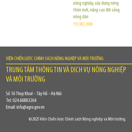
nông nghiệp, xây dựng nông
thôn mới, nâng cao đời sống
nông dân
19 | 08 | 2008
VIỆN CHIẾN LƯỢC CHÍNH SÁCH NÔNG NGHIỆP VÀ MÔI TRƯỜNG
TRUNG TÂM THÔNG TIN VÀ DỊCH VỤ NÔNG NGHIỆP
VÀ MÔI TRƯỜNG
Số 16 Thụy Khuê - Tây Hồ - Hà Nội
Tel: 024.66883264
Email: info@agro.gov.vn
©2025 Viện Chiến lược Chính sách Nông nghiệp và Môi trường.