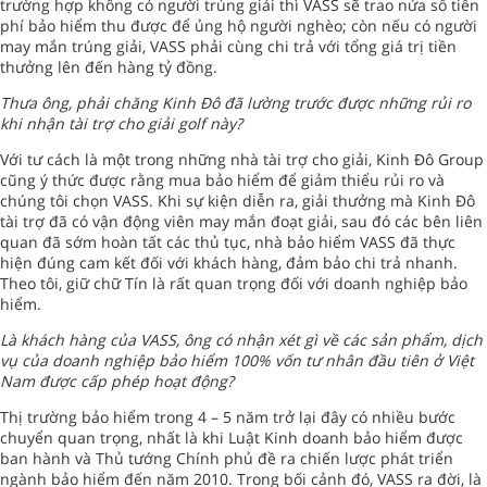
trường hợp không có người trúng giải thì VASS sẽ trao nửa số tiền
phí bảo hiểm thu được để ủng hộ người nghèo; còn nếu có người
may mắn trúng giải, VASS phải cùng chi trả với tổng giá trị tiền
thưởng lên đến hàng tỷ đồng.
Thưa ông, phải chăng Kinh Đô đã lường trước được những rủi ro
khi nhận tài trợ cho giải golf này?
Với tư cách là một trong những nhà tài trợ cho giải, Kinh Đô Group
cũng ý thức được rằng mua bảo hiểm để giảm thiểu rủi ro và
chúng tôi chọn VASS. Khi sự kiện diễn ra, giải thưởng mà Kinh Đô
tài trợ đã có vận động viên may mắn đoạt giải, sau đó các bên liên
quan đã sớm hoàn tất các thủ tục, nhà bảo hiểm VASS đã thực
hiện đúng cam kết đối với khách hàng, đảm bảo chi trả nhanh.
Theo tôi, giữ chữ Tín là rất quan trọng đối với doanh nghiệp bảo
hiểm.
Là khách hàng của VASS, ông có nhận xét gì về các sản phẩm, dịch
vụ của doanh nghiệp bảo hiểm 100% vốn tư nhân đầu tiên ở Việt
Nam được cấp phép hoạt động?
Thị trường bảo hiểm trong 4 – 5 năm trở lại đây có nhiều bước
chuyển quan trọng, nhất là khi Luật Kinh doanh bảo hiểm được
ban hành và Thủ tướng Chính phủ đề ra chiến lược phát triển
ngành bảo hiểm đến năm 2010. Trong bối cảnh đó, VASS ra đời, là