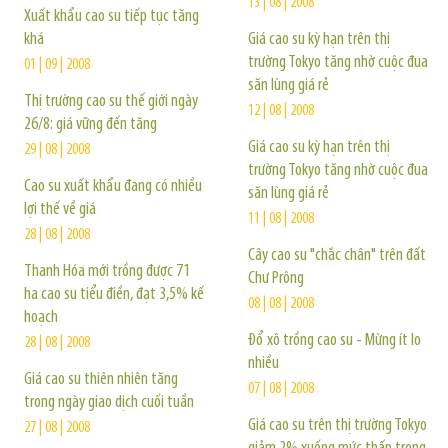
13 | 08 | 2008
Xuất khẩu cao su tiếp tục tăng
khá
Giá cao su kỳ hạn trên thị
trường Tokyo tăng nhờ cuộc đua
01 | 09 | 2008
săn lùng giá rẻ
Thị trường cao su thế giới ngày
12 | 08 | 2008
26/8: giá vững đến tăng
Giá cao su kỳ hạn trên thị
29 | 08 | 2008
trường Tokyo tăng nhờ cuộc đua
Cao su xuất khẩu đang có nhiều
săn lùng giá rẻ
lợi thế về giá
11 | 08 | 2008
28 | 08 | 2008
Cây cao su "chắc chân" trên đất
Thanh Hóa mới trồng được 71
Chư Prông
ha cao su tiểu điền, đạt 3,5% kế
08 | 08 | 2008
hoạch
Đổ xô trồng cao su - Mừng ít lo
28 | 08 | 2008
nhiều
Giá cao su thiên nhiên tăng
07 | 08 | 2008
trong ngày giao dịch cuối tuần
Giá cao su trên thị trường Tokyo
27 | 08 | 2008