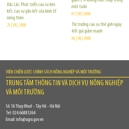
giảm 2% xuống mức thấp trong
Đắc Lắc: Phát triển cao su liên
một tuần
kết, tạo sự gắn kết của kinh tế
07 | 08 | 2008
nông thôn
Thị trường cao su thế giới ngày
25 | 08 | 2008
4/8: giá giảm mạnh
06 | 08 | 2008
VIỆN CHIẾN LƯỢC CHÍNH SÁCH NÔNG NGHIỆP VÀ MÔI TRƯỜNG
TRUNG TÂM THÔNG TIN VÀ DỊCH VỤ NÔNG NGHIỆP
VÀ MÔI TRƯỜNG
Số 16 Thụy Khuê - Tây Hồ - Hà Nội
Tel: 024.66883264
Email: info@agro.gov.vn