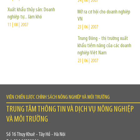
24 | 06 | 2007
Xuất khẩu thủy sản: Doanh
Mở ra cơ hội cho doanh nghiệp
nghiệp tự... làm khó
VN
11 | 08 | 2007
23 | 06 | 2007
Trung Đông - thị trường xuất
khẩu tiềm năng của các doanh
nghiệp Việt Nam
23 | 06 | 2007
VIỆN CHIẾN LƯỢC CHÍNH SÁCH NÔNG NGHIỆP VÀ MÔI TRƯỜNG
TRUNG TÂM THÔNG TIN VÀ DỊCH VỤ NÔNG NGHIỆP
VÀ MÔI TRƯỜNG
Số 16 Thụy Khuê - Tây Hồ - Hà Nội