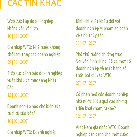
CÁC TIN KHÁC
TIN KHÁC
Web 2.0: Lập doanh nghiệp
Đình chỉ xuất khẩu đối với
không cần vốn lớn
doanh nghiệp vi phạm an toàn
vệ sinh thủy sản
10 | 10 | 2007
31 | 07 | 2007
Gia nhập WTO: Nhà nước không
thể làm thay các doanh nghiệp
Phó thủ tướng thường trực
Nguyễn Sinh Hùng: Sẽ có một số
09 | 10 | 2007
doanh nghiệp và mặt hàng sẽ
Tiếp tục cảnh báo doanh nghiệp
thất bại khi vào WTO
xuất khẩu cá mực sang Nhật
27 | 07 | 2007
Bản
Cổ phần hoá các doanh nghiệp
12 | 09 | 2007
nhà nước: Hiệu quả cao nhưng
Doanh nghiệp nào chế biến sữa
triển khai chậm, vì sao?
tươi từ sữa bột?
12 | 07 | 2007
10 | 09 | 2007
Việt Nam gia nhập WTO: Doanh
Gia nhập WTO: Doanh nghiệp
nghiệp sẵn sàng cho một cuộc