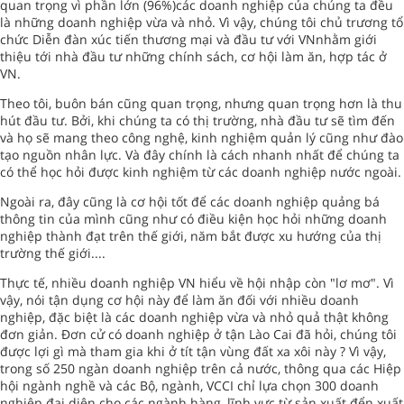
quan trọng vì phần lớn (96%)các doanh nghiệp của chúng ta đều
là những doanh nghiệp vừa và nhỏ. Vì vậy, chúng tôi chủ trương tổ
chức Diễn đàn xúc tiến thương mại và đầu tư với VNnhằm giới
thiệu tới nhà đầu tư những chính sách, cơ hội làm ăn, hợp tác ở
VN.
Theo tôi, buôn bán cũng quan trọng, nhưng quan trọng hơn là thu
hút đầu tư. Bởi, khi chúng ta có thị trường, nhà đầu tư sẽ tìm đến
và họ sẽ mang theo công nghệ, kinh nghiệm quản lý cũng như đào
tạo nguồn nhân lực. Và đây chính là cách nhanh nhất để chúng ta
có thể học hỏi được kinh nghiệm từ các doanh nghiệp nước ngoài.
Ngoài ra, đây cũng là cơ hội tốt để các doanh nghiệp quảng bá
thông tin của mình cũng như có điều kiện học hỏi những doanh
nghiệp thành đạt trên thế giới, năm bắt được xu hướng của thị
trường thế giới....
Thực tế, nhiều doanh nghiệp VN hiểu về hội nhập còn "lơ mơ". Vì
vậy, nói tận dụng cơ hội này để làm ăn đối với nhiều doanh
nghiệp, đặc biệt là các doanh nghiệp vừa và nhỏ quả thật không
đơn giản. Đơn cử có doanh nghiệp ở tận Lào Cai đã hỏi, chúng tôi
được lợi gì mà tham gia khi ở tít tận vùng đất xa xôi này ? Vì vậy,
trong số 250 ngàn doanh nghiệp trên cả nước, thông qua các Hiệp
hội ngành nghề và các Bộ, ngành, VCCI chỉ lựa chọn 300 doanh
nghiệp đại diện cho các ngành hàng, lĩnh vực từ sản xuất đển xuất