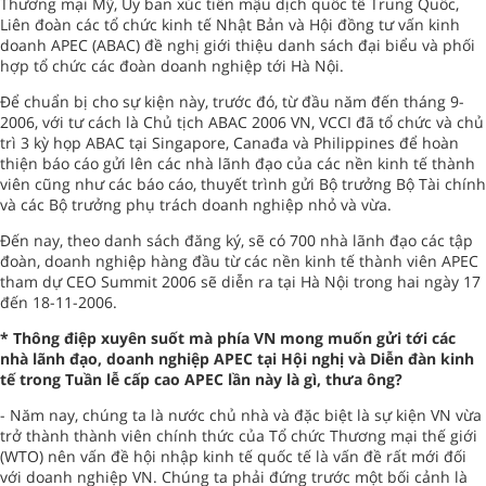
Thương mại Mỹ, Ủy ban xúc tiến mậu dịch quốc tế Trung Quốc,
Liên đoàn các tổ chức kinh tế Nhật Bản và Hội đồng tư vấn kinh
doanh APEC (ABAC) đề nghị giới thiệu danh sách đại biểu và phối
hợp tổ chức các đoàn doanh nghiệp tới Hà Nội.
Để chuẩn bị cho sự kiện này, trước đó, từ đầu năm đến tháng 9-
2006, với tư cách là Chủ tịch ABAC 2006 VN, VCCI đã tổ chức và chủ
trì 3 kỳ họp ABAC tại Singapore, Canađa và Philippines để hoàn
thiện báo cáo gửi lên các nhà lãnh đạo của các nền kinh tế thành
viên cũng như các báo cáo, thuyết trình gửi Bộ trưởng Bộ Tài chính
và các Bộ trưởng phụ trách doanh nghiệp nhỏ và vừa.
Đến nay, theo danh sách đăng ký, sẽ có 700 nhà lãnh đạo các tập
đoàn, doanh nghiệp hàng đầu từ các nền kinh tế thành viên APEC
tham dự CEO Summit 2006 sẽ diễn ra tại Hà Nội trong hai ngày 17
đến 18-11-2006.
* Thông điệp xuyên suốt mà phía VN mong muốn gửi tới các
nhà lãnh đạo, doanh nghiệp APEC tại Hội nghị và Diễn đàn kinh
tế trong Tuần lễ cấp cao APEC lần này là gì, thưa ông?
- Năm nay, chúng ta là nước chủ nhà và đặc biệt là sự kiện VN vừa
trở thành thành viên chính thức của Tổ chức Thương mại thế giới
(WTO) nên vấn đề hội nhập kinh tế quốc tế là vấn đề rất mới đối
với doanh nghiệp VN. Chúng ta phải đứng trước một bối cảnh là