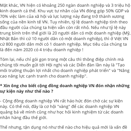
Mặt khác, VN hiện có khoảng 250 ngàn doanh nghiệp và 3 triệu hộ
kinh doanh cá thể. Khu vực tư nhân của VN đóng góp 50% GDP và
70% việc làm của xã hội và lực lượng này đang trở thành xương
sống của nền kinh tế VN. Tuy nhiên, tỷ lệ doanh nghiệp tính theo
đầu người của chúng ta hiện vẫn còn rất nhỏ. Nếu như tỷ lệ này
trung bình trên thế giới là 20 người dân có một doanh nghiệp (Mỹ,
Nhật Bản thì cứ 10 người dân có một doanh nghiệp), thì ở Việt VN
cứ 800 người dân mới có 1 doanh nghiệp. Mục tiêu của chúng ta
là đến năm 2020 có 4 triệu doanh nghiệp !
Tóm lại, nếu chỉ gói gọn trong một câu thì thông điệp chính mà
chúng tôi muốn gửi tới Hội nghị và các Diễn đàn lần này là "Tạo
môi trường thuận lợi nhất cho doanh nghiệp phát triển" và "Nâng
cao năng lực cạnh tranh cho doanh nghiệp".
* Xin ông cho biết cộng đồng doanh nghiệp VN đón nhận những
sự kiện này như thế nào ?
- Cộng đồng doanh nghiệp VN rất háo hức đón chờ các sự kiện
này. Có thể nói, đây là cơ hội "vàng" để các doanh nghiệp VN
quảng bá về mình cũng như học hỏi kinh nghiệm từ các doanh
nhân hàng đầu thế giới.
Thế nhưng, tận dụng nó như thế nào cho hiệu quả mới là vấn đề