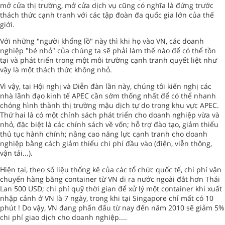
mở cửa thị trường, mở cửa dịch vụ cũng có nghĩa là đứng trước
thách thức cạnh tranh với các tập đoàn đa quốc gia lớn của thế
giới.
Với những "người khổng lồ" này thì khi họ vào VN, các doanh
nghiệp "bé nhỏ" của chúng ta sẽ phải làm thế nào để có thể tồn
tại và phát triển trong một môi trường cạnh tranh quyết liệt như
vậy là một thách thức không nhỏ.
Vì vậy, tại Hội nghị và Diễn đàn lần này, chúng tôi kiến nghị các
nhà lãnh đạo kinh tế APEC cần sớm thống nhất để có thể nhanh
chóng hình thành thị trường mậu dịch tự do trong khu vực APEC.
Thứ hai là có một chính sách phát triển cho doanh nghiệp vừa và
nhỏ, đặc biệt là các chính sách về vốn; hỗ trợ đào tạo, giảm thiểu
thủ tục hành chính; nâng cao năng lực cạnh tranh cho doanh
nghiệp bằng cách giảm thiểu chi phí đầu vào (điện, viễn thông,
vận tải...).
Hiện tại, theo số liệu thống kê của các tổ chức quốc tế, chi phí vận
chuyển hàng bằng container từ VN di ra nước ngoài đắt hơn Thái
Lan 500 USD; chi phí quỹ thời gian để xử lý một container khi xuất
nhập cảnh ở VN là 7 ngày, trong khi tại Singapore chỉ mất có 10
phút ! Do vậy, VN đang phấn đấu từ nay đến năm 2010 sẽ giảm 5%
chi phí giao dịch cho doanh nghiệp....