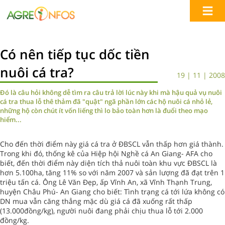
Có nên tiếp tục dốc tiền
nuôi cá tra?
19 | 11 | 2008
Đó là câu hỏi không dễ tìm ra câu trả lời lúc này khi mà hậu quả vụ nuôi
cá tra thua lỗ thê thảm đã "quật" ngã phần lớn các hộ nuôi cá nhỏ lẻ,
những hộ còn chút ít vốn liếng thì lo bảo toàn hơn là đuổi theo mạo
hiểm...
Cho đến thời điểm này giá cá tra ở ĐBSCL vẫn thấp hơn giá thành.
Trong khi đó, thống kê của Hiệp hội Nghề cá An Giang- AFA cho
biết, đến thời điểm này diện tích thả nuôi toàn khu vực ĐBSCL là
hơn 5.100ha, tăng 11% so với năm 2007 và sản lượng đã đạt trên 1
triệu tấn cá. Ông Lê Văn Đẹp, ấp Vĩnh An, xã Vĩnh Thạnh Trung,
huyện Châu Phú- An Giang cho biết: Tình trạng cá tới lứa không có
DN mua vẫn căng thẳng mặc dù giá cá đã xuống rất thấp
(13.000đồng/kg), người nuôi đang phải chịu thua lỗ tới 2.000
đồng/kg.