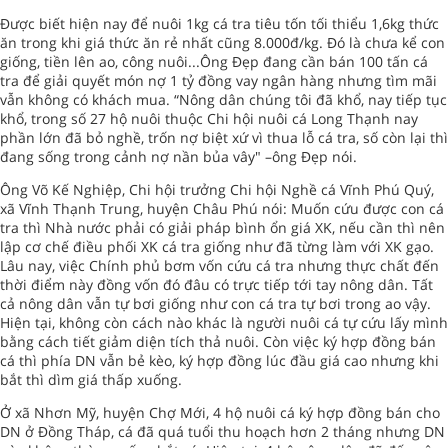
Được biết hiện nay để nuôi 1kg cá tra tiêu tốn tối thiểu 1,6kg thức
ăn trong khi giá thức ăn rẻ nhất cũng 8.000đ/kg. Đó là chưa kể con
giống, tiền lên ao, công nuôi...Ông Đẹp đang cần bán 100 tấn cá
tra để giải quyết món nợ 1 tỷ đồng vay ngân hàng nhưng tìm mãi
vẫn không có khách mua. “Nông dân chúng tôi đã khổ, nay tiếp tục
khổ, trong số 27 hộ nuôi thuộc Chi hội nuôi cá Long Thạnh nay
phần lớn đã bỏ nghề, trốn nợ biệt xứ vì thua lỗ cá tra, số còn lại thì
đang sống trong cảnh nợ nần bủa vây" –ông Đẹp nói.
Ông Võ Kế Nghiệp, Chi hội trưởng Chi hội Nghề cá Vĩnh Phú Quý,
xã Vĩnh Thạnh Trung, huyện Châu Phú nói: Muốn cứu được con cá
tra thì Nhà nước phải có giải pháp bình ổn giá XK, nếu cần thì nên
lập cơ chế điều phối XK cá tra giống như đã từng làm với XK gạo.
Lâu nay, việc Chính phủ bơm vốn cứu cá tra nhưng thực chất đến
thời điểm này đồng vốn đó đâu có trực tiếp tới tay nông dân. Tất
cả nông dân vẫn tự bơi giống như con cá tra tự bơi trong ao vậy.
Hiện tại, không còn cách nào khác là người nuôi cá tự cứu lấy mình
bằng cách tiết giảm diện tích thả nuôi. Còn việc ký hợp đồng bán
cá thì phía DN vẫn bẻ kèo, ký hợp đồng lúc đầu giá cao nhưng khi
bắt thì dìm giá thấp xuống.
Ở xã Nhơn Mỹ, huyện Chợ Mới, 4 hộ nuôi cá ký hợp đồng bán cho
DN ở Đồng Tháp, cá đã quá tuổi thu hoạch hơn 2 tháng nhưng DN