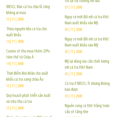
trở lại thị trường nội địa
ĐBSCL: Bán cá tra chịu lỗ cũng
07 | 11 | 2008
không ai mua
Nguy cơ mới đối với cá tra Việt
15 | 11 | 2008
Nam xuất khẩu vào Mỹ
Thừa nguyên liệu cá tra cho
05 | 11 | 2008
xuất khẩu
Nguy cơ mới đối với cá tra Việt
14 | 11 | 2008
Nam xuất khẩu vào Mỹ
Casino sẽ thu mua thêm 20%
05 | 11 | 2008
tôm thẻ từ Châu Á
Mỹ lại dùng rào cản chất lượng
14 | 11 | 2008
với cá tra Việt Nam
Thời điểm khó khăn cho xuất
03 | 11 | 2008
khẩu cá tra sang châu Âu
Cá tra ở ĐBSCL: Ít nhưng không
13 | 11 | 2008
bán được
Quy hoạch phát triển sản xuất
03 | 11 | 2008
và tiêu thụ cá tra
Nguồn cung cá thịt trắng toàn
13 | 11 | 2008
cầu sẽ tăng nhẹ