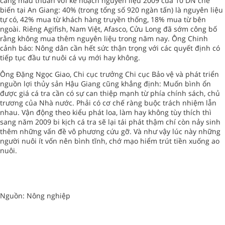
càng mâu thuẫn với kế hoạch nguyên liệu 2009 của 10 DN chế
biến tại An Giang: 40% (trong tổng số 920 ngàn tấn) là nguyên liệu
tự có, 42% mua từ khách hàng truyền thống, 18% mua từ bên
ngoài. Riêng Agifish, Nam Việt, Afasco, Cửu Long đã sớm công bố
rằng không mua thêm nguyên liệu trong năm nay. Ông Chinh
cảnh báo: Nông dân cần hết sức thận trọng với các quyết định có
tiếp tục đầu tư nuôi cá vụ mới hay không.
Ông Đặng Ngọc Giao, Chi cục trưởng Chi cục Bảo vệ và phát triển
nguồn lợi thủy sản Hậu Giang cũng khẳng định: Muốn bình ổn
được giá cá tra cần có sự can thiệp mạnh từ phía chính sách, chủ
trương của Nhà nước. Phải có cơ chế ràng buộc trách nhiệm lẫn
nhau. Vận động theo kiểu phát loa, làm hay không tùy thích thì
sang năm 2009 bi kịch cá tra sẽ lại tái phát thậm chí còn nảy sinh
thêm những vấn đề vô phương cứu gỡ. Và như vậy lúc này những
người nuôi ít vốn nên bình tĩnh, chớ mạo hiểm trút tiền xuống ao
nuôi.
Nguồn: Nông nghiệp