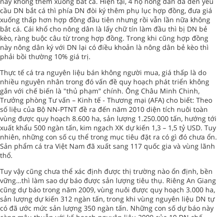
này không thèm xuống bắt cá. Hiện tại, 4 hộ nông dân đã đến yêu
cầu DN bắt cá thì phía DN đòi ký thêm phụ lục hợp đồng, đưa giá
xuống thấp hơn hợp đồng đầu tiên nhưng rồi vẫn lần nữa không
bắt cá. Cái khổ cho nông dân là lấy chữ tín làm đầu thì bị DN bẻ
kèo, ràng buộc câu từ trong hợp đồng. Trong khi cũng hợp đồng
này nông dân ký với DN lại có điều khoản là nông dân bẻ kèo thì
phải bồi thường 10% giá trị.
Thực tế cá tra nguyên liệu bán không người mua, giá thấp là do
nhiều nguyên nhân trong đó vấn đề quy hoạch phát triển không
gắn với chế biến là "thủ phạm" chính. Ông Châu Minh Chinh,
Trưởng phòng Tư vấn – Kinh tế - Thương mại (AFA) cho biết: Theo
số liệu của Bộ NN-PTNT đề ra đến năm 2010 diện tích nuôi toàn
vùng được quy hoạch 8.600 ha, sản lượng 1.250.000 tấn, hướng tới
xuất khẩu 500 ngàn tấn, kim ngạch XK dự kiến 1,3 – 1,5 tỷ USD. Tuy
nhiên, những con số cụ thể trong mục tiêu đặt ra có gì đó chưa ổn.
Sản phẩm cá tra Việt Nam đã xuất sang 117 quốc gia và vùng lãnh
thổ.
Tuy vậy cũng chưa thể xác định được thị trường nào ổn định, bền
vững…thì làm sao dự báo được sản lượng tiêu thụ. Riêng An Giang
cũng dự báo trong năm 2009, vùng nuôi được quy hoạch 3.000 ha,
sản lượng dự kiến 312 ngàn tấn, trong khi vùng nguyên liệu DN tự
có đã ước mức sản lượng 350 ngàn tấn. Những con số dự báo này