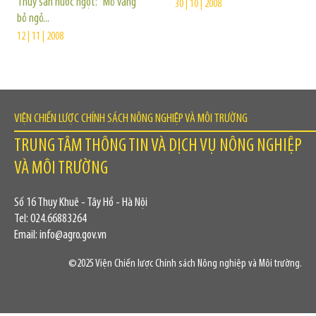
Thủy sản nước ngọt: “Mỏ vàng”
30 | 10 | 2008
bỏ ngỏ...
12 | 11 | 2008
VIỆN CHIẾN LƯỢC CHÍNH SÁCH NÔNG NGHIỆP VÀ MÔI TRƯỜNG
TRUNG TÂM THÔNG TIN VÀ DỊCH VỤ NÔNG NGHIỆP
VÀ MÔI TRƯỜNG
Số 16 Thụy Khuê - Tây Hồ - Hà Nội
Tel: 024.66883264
Email: info@agro.gov.vn
©2025 Viện Chiến lược Chính sách Nông nghiệp và Môi trường.