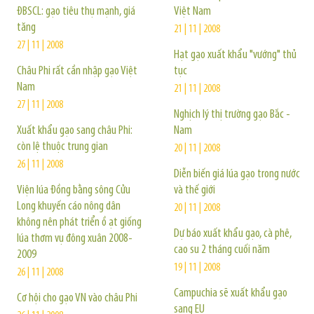
ĐBSCL: gạo tiêu thụ mạnh, giá
Việt Nam
tăng
21 | 11 | 2008
27 | 11 | 2008
Hạt gạo xuất khẩu "vướng" thủ
Châu Phi rất cần nhập gạo Việt
tục
Nam
21 | 11 | 2008
27 | 11 | 2008
Nghịch lý thị trường gạo Bắc -
Xuất khẩu gạo sang châu Phi:
Nam
còn lệ thuộc trung gian
20 | 11 | 2008
26 | 11 | 2008
Diễn biến giá lúa gạo trong nước
Viện lúa Đồng bằng sông Cửu
và thế giới
Long khuyến cáo nông dân
20 | 11 | 2008
không nên phát triển ồ ạt giống
Dự báo xuất khẩu gạo, cà phê,
lúa thơm vụ đông xuân 2008-
cao su 2 tháng cuối năm
2009
19 | 11 | 2008
26 | 11 | 2008
Campuchia sẽ xuất khẩu gạo
Cơ hội cho gạo VN vào châu Phi
sang EU