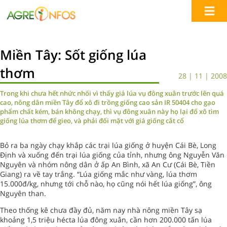
Miền Tây: Sốt giống lúa
thơm
28 | 11 | 2008
Trong khi chưa hết nhức nhối vì thấy giá lúa vụ đông xuân trước lên quá
cao, nông dân miền Tây đổ xô đi trồng giống cao sản IR 50404 cho gạo
phẩm chất kém, bán không chạy, thì vụ đông xuân này họ lại đổ xô tìm
giống lúa thơm để gieo, và phải đối mặt với giá giống cắt cổ
Bỏ ra ba ngày chạy khắp các trại lúa giống ở huyện Cái Bè, Long
Định và xuống đến trại lúa giống của tỉnh, nhưng ông Nguyễn Văn
Nguyên và nhóm nông dân ở ấp An Bình, xã An Cư (Cái Bè, Tiền
Giang) ra về tay trắng. “Lúa giống mắc như vàng, lúa thơm
15.000đ/kg, nhưng tới chỗ nào, họ cũng nói hết lúa giống”, ông
Nguyên than.
Theo thống kê chưa đầy đủ, năm nay nhà nông miền Tây sạ
khoảng 1,5 triệu hécta lúa đông xuân, cần hơn 200.000 tấn lúa