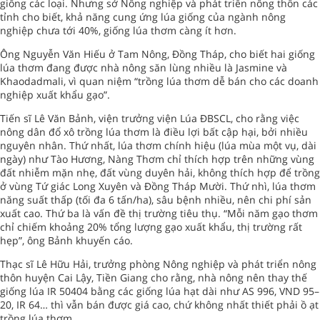
giống các loại. Nhưng sở Nông nghiệp và phát triển nông thôn các
tỉnh cho biết, khả năng cung ứng lúa giống của ngành nông
nghiệp chưa tới 40%, giống lúa thơm càng ít hơn.
Ông Nguyễn Văn Hiếu ở Tam Nông, Đồng Tháp, cho biết hai giống
lúa thơm đang được nhà nông săn lùng nhiều là Jasmine và
Khaodadmali, vì quan niệm “trồng lúa thơm dễ bán cho các doanh
nghiệp xuất khẩu gạo”.
Tiến sĩ Lê Văn Bảnh, viện trưởng viện Lúa ĐBSCL, cho rằng việc
nông dân đổ xô trồng lúa thơm là điều lợi bất cập hại, bởi nhiều
nguyên nhân. Thứ nhất, lúa thơm chính hiệu (lúa mùa một vụ, dài
ngày) như Tào Hương, Nàng Thơm chỉ thích hợp trên những vùng
đất nhiễm mặn nhẹ, đất vùng duyên hải, không thích hợp để trồng
ở vùng Tứ giác Long Xuyên và Đồng Tháp Mười. Thứ nhì, lúa thơm
năng suất thấp (tối đa 6 tấn/ha), sâu bệnh nhiều, nên chi phí sản
xuất cao. Thứ ba là vấn đề thị trường tiêu thụ. “Mỗi năm gạo thơm
chỉ chiếm khoảng 20% tổng lượng gạo xuất khẩu, thị trường rất
hẹp”, ông Bảnh khuyến cáo.
Thạc sĩ Lê Hữu Hải, trưởng phòng Nông nghiệp và phát triển nông
thôn huyện Cai Lậy, Tiền Giang cho rằng, nhà nông nên thay thế
giống lúa IR 50404 bằng các giống lúa hạt dài như AS 996, VND 95–
20, IR 64… thì vẫn bán được giá cao, chứ không nhất thiết phải ồ ạt
trồng lúa thơm.