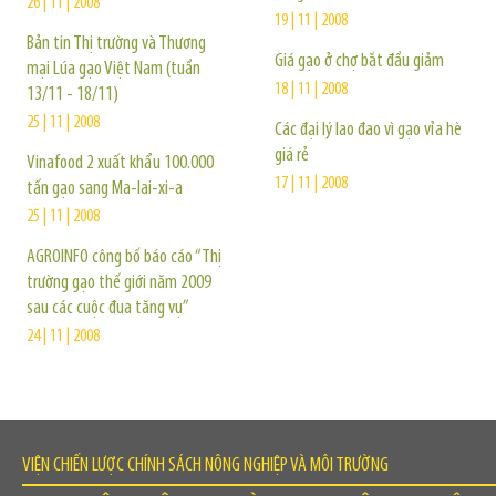
26 | 11 | 2008
19 | 11 | 2008
Bản tin Thị trường và Thương
Giá gạo ở chợ bắt đầu giảm
mại Lúa gạo Việt Nam (tuần
18 | 11 | 2008
13/11 - 18/11)
25 | 11 | 2008
Các đại lý lao đao vì gạo vỉa hè
giá rẻ
Vinafood 2 xuất khẩu 100.000
17 | 11 | 2008
tấn gạo sang Ma-lai-xi-a
25 | 11 | 2008
AGROINFO công bố báo cáo “Thị
trường gạo thế giới năm 2009
sau các cuộc đua tăng vụ”
24 | 11 | 2008
VIỆN CHIẾN LƯỢC CHÍNH SÁCH NÔNG NGHIỆP VÀ MÔI TRƯỜNG