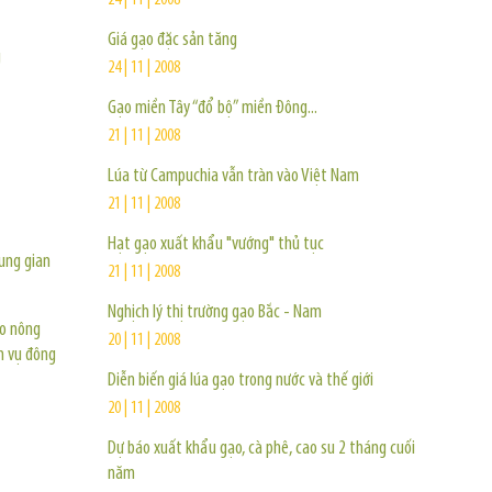
24 | 11 | 2008
Giá gạo đặc sản tăng
g
24 | 11 | 2008
Gạo miền Tây “đổ bộ” miền Đông...
21 | 11 | 2008
Lúa từ Campuchia vẫn tràn vào Việt Nam
21 | 11 | 2008
Hạt gạo xuất khẩu "vướng" thủ tục
rung gian
21 | 11 | 2008
Nghịch lý thị trường gạo Bắc - Nam
áo nông
20 | 11 | 2008
m vụ đông
Diễn biến giá lúa gạo trong nước và thế giới
20 | 11 | 2008
Dự báo xuất khẩu gạo, cà phê, cao su 2 tháng cuối
năm