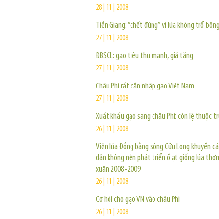
28 | 11 | 2008
Tiền Giang: “chết đứng” vì lúa không trổ bôn
27 | 11 | 2008
ĐBSCL: gạo tiêu thụ mạnh, giá tăng
27 | 11 | 2008
Châu Phi rất cần nhập gạo Việt Nam
27 | 11 | 2008
Xuất khẩu gạo sang châu Phi: còn lệ thuộc t
26 | 11 | 2008
Viện lúa Đồng bằng sông Cửu Long khuyến c
dân không nên phát triển ồ ạt giống lúa thơ
xuân 2008-2009
26 | 11 | 2008
Cơ hội cho gạo VN vào châu Phi
26 | 11 | 2008