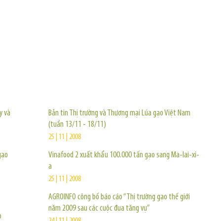
TIN KHÁC
y và
Bản tin Thị trường và Thương mại Lúa gạo Việt Nam
(tuần 13/11 - 18/11)
25 | 11 | 2008
gạo
Vinafood 2 xuất khẩu 100.000 tấn gạo sang Ma-lai-xi-
a
25 | 11 | 2008
AGROINFO công bố báo cáo “Thị trường gạo thế giới
năm 2009 sau các cuộc đua tăng vụ”
o