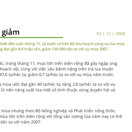
 giảm
02 | 12 | 2008
biết đến cuối tháng 11, cả nước cơ bản đã thu hoạch xong vụ lúa mùa
ng đạt gần 8,9 triệu tấn, giảm 130.000 tấn so với vụ mùa 2007.
ắc, trong tháng 11, mưa lớn trên diện rộng đã gây ngập úng
 hoạch vội, cùng với việc sâu bệnh nặng trên trà lúa muộn
7,6 tạ/héc ta, giảm 0,7 tạ/héc ta so với vụ mùa năm trước.
 mùa ước đạt gần 40 tạ/héc ta, tăng 2,8 tạ/héc ta so với vụ
lũ nên năng suất lúa một số tỉnh thuộc vùng duyên hải và
a mùa nhưng theo Bộ Nông nghiệp và Phát triển nông thôn,
ùa lớn trên diện rộng với tổng sản lượng lúa năm nay có thể
u tấn so với năm 2007.