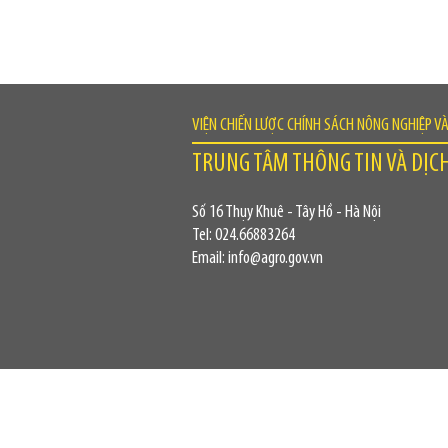
VIỆN CHIẾN LƯỢC CHÍNH SÁCH NÔNG NGHIỆP V
TRUNG TÂM THÔNG TIN VÀ DỊC
Số 16 Thụy Khuê - Tây Hồ - Hà Nội
Tel: 024.66883264
Email: info@agro.gov.vn