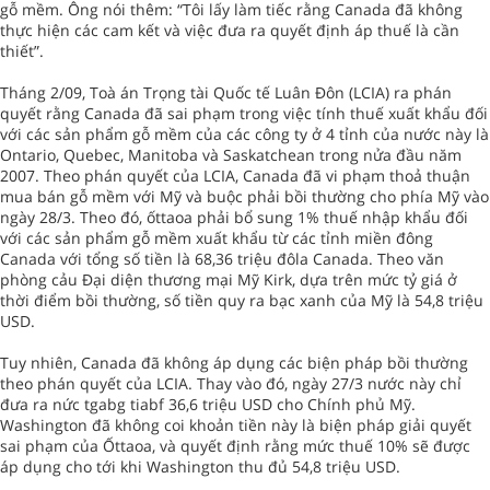
gỗ mềm. Ông nói thêm: “Tôi lấy làm tiếc rằng Canada đã không
thực hiện các cam kết và việc đưa ra quyết định áp thuế là cần
thiết”.
Tháng 2/09, Toà án Trọng tài Quốc tế Luân Đôn (LCIA) ra phán
quyết rằng Canada đã sai phạm trong việc tính thuế xuất khẩu đối
với các sản phẩm gỗ mềm của các công ty ở 4 tỉnh của nước này là
Ontario, Quebec, Manitoba và Saskatchean trong nửa đầu năm
2007. Theo phán quyết của LCIA, Canada đã vi phạm thoả thuận
mua bán gỗ mềm với Mỹ và buộc phải bồi thường cho phía Mỹ vào
ngày 28/3. Theo đó, ốttaoa phải bổ sung 1% thuế nhập khẩu đối
với các sản phẩm gỗ mềm xuất khẩu từ các tỉnh miền đông
Canada với tổng số tiền là 68,36 triệu đôla Canada. Theo văn
phòng cảu Đại diện thương mại Mỹ Kirk, dựa trên mức tỷ giá ở
thời điểm bồi thường, số tiền quy ra bạc xanh của Mỹ là 54,8 triệu
USD.
Tuy nhiên, Canada đã không áp dụng các biện pháp bồi thường
theo phán quyết của LCIA. Thay vào đó, ngày 27/3 nước này chỉ
đưa ra nức tgabg tiabf 36,6 triệu USD cho Chính phủ Mỹ.
Washington đã không coi khoản tiền này là biện pháp giải quyết
sai phạm của Ốttaoa, và quyết định rằng mức thuế 10% sẽ được
áp dụng cho tới khi Washington thu đủ 54,8 triệu USD.