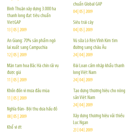
chuẩn Global GAP
Bình Thuận xây dựng 3.000 ha
04 | 05 | 2009
thanh long đạt tiêu chuẩn
VietGAP
Siêu trái cây
13 | 05 | 2009
04 | 05 | 2009
An Giang: 70% sản phẩm ngô
Vú sữa Lò Rèn Vĩnh Kim tìm
lai xuất sang Campuchia
đường sang châu Âu
12 | 05 | 2009
24 | 04 | 2009
Mận tam hoa Bắc Hà chín rải vụ
Đài Loan cấm nhập khẩu thanh
được giá
long Việt Nam
11 | 05 | 2009
24 | 04 | 2009
Khốn đốn vì mưa đầu mùa
Tạo dựng thương hiệu cho nông
sản Việt Nam
11 | 05 | 2009
24 | 04 | 2009
Nghĩa Đàn- Bội thu dưa hấu đỏ
Xây dựng thương hiệu vải thiều
08 | 05 | 2009
Lục Ngạn
Khổ vì ớt
23 | 04 | 2009