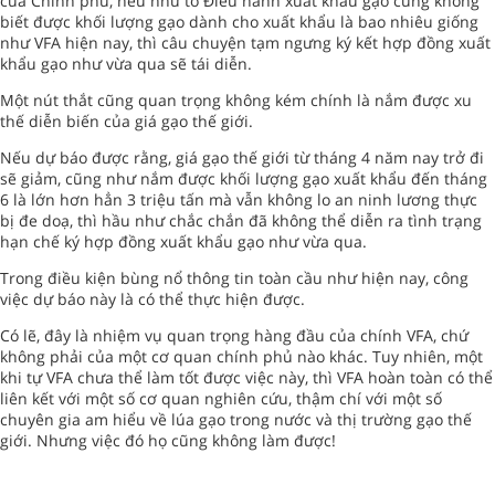
của Chính phủ, nếu như tổ Điều hành xuất khẩu gạo cũng không
biết được khối lượng gạo dành cho xuất khẩu là bao nhiêu giống
như VFA hiện nay, thì câu chuyện tạm ngưng ký kết hợp đồng xuất
khẩu gạo như vừa qua sẽ tái diễn.
Một nút thắt cũng quan trọng không kém chính là nắm được xu
thế diễn biến của giá gạo thế giới.
Nếu dự báo được rằng, giá gạo thế giới từ tháng 4 năm nay trở đi
sẽ giảm, cũng như nắm được khối lượng gạo xuất khẩu đến tháng
6 là lớn hơn hẳn 3 triệu tấn mà vẫn không lo an ninh lương thực
bị đe doạ, thì hầu như chắc chắn đã không thể diễn ra tình trạng
hạn chế ký hợp đồng xuất khẩu gạo như vừa qua.
Trong điều kiện bùng nổ thông tin toàn cầu như hiện nay, công
việc dự báo này là có thể thực hiện được.
Có lẽ, đây là nhiệm vụ quan trọng hàng đầu của chính VFA, chứ
không phải của một cơ quan chính phủ nào khác. Tuy nhiên, một
khi tự VFA chưa thể làm tốt được việc này, thì VFA hoàn toàn có thể
liên kết với một số cơ quan nghiên cứu, thậm chí với một số
chuyên gia am hiểu về lúa gạo trong nước và thị trường gạo thế
giới. Nhưng việc đó họ cũng không làm được!