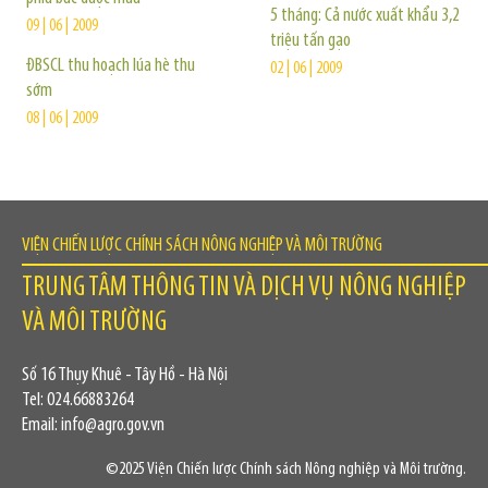
5 tháng: Cả nước xuất khẩu 3,2
09 | 06 | 2009
triệu tấn gạo
ĐBSCL thu hoạch lúa hè thu
02 | 06 | 2009
sớm
08 | 06 | 2009
VIỆN CHIẾN LƯỢC CHÍNH SÁCH NÔNG NGHIỆP VÀ MÔI TRƯỜNG
TRUNG TÂM THÔNG TIN VÀ DỊCH VỤ NÔNG NGHIỆP
VÀ MÔI TRƯỜNG
Số 16 Thụy Khuê - Tây Hồ - Hà Nội
Tel: 024.66883264
Email: info@agro.gov.vn
©2025 Viện Chiến lược Chính sách Nông nghiệp và Môi trường.