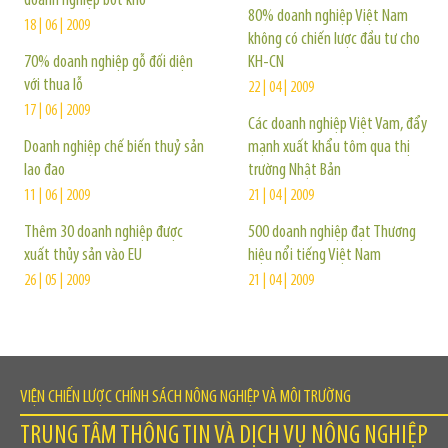
doanh nghiệp bớt khổ
80% doanh nghiệp Việt Nam
18 | 06 | 2009
không có chiến lược đầu tư cho
70% doanh nghiệp gỗ đối diện
KH-CN
với thua lỗ
22 | 04 | 2009
17 | 06 | 2009
Các doanh nghiệp Việt Vam, đẩy
Doanh nghiệp chế biến thuỷ sản
mạnh xuất khẩu tôm qua thị
lao đao
trường Nhật Bản
11 | 06 | 2009
21 | 04 | 2009
Thêm 30 doanh nghiệp được
500 doanh nghiệp đạt Thương
xuất thủy sản vào EU
hiệu nổi tiếng Việt Nam
26 | 05 | 2009
21 | 04 | 2009
VIỆN CHIẾN LƯỢC CHÍNH SÁCH NÔNG NGHIỆP VÀ MÔI TRƯỜNG
TRUNG TÂM THÔNG TIN VÀ DỊCH VỤ NÔNG NGHIỆP