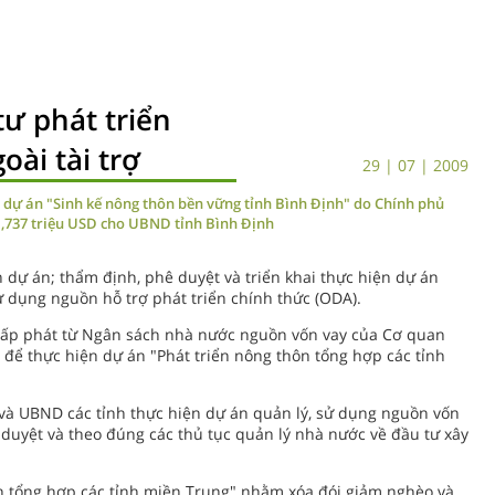
ư phát triển
ài tài trợ
29 | 07 | 2009
dự án "Sinh kế nông thôn bền vững tỉnh Bình Định" do Chính phủ
 1,737 triệu USD cho UBND tỉnh Bình Định
 dự án; thẩm định, phê duyệt và triển khai thực hiện dự án
ử dụng nguồn hỗ trợ phát triển chính thức (ODA).
 cấp phát từ Ngân sách nhà nước nguồn vốn vay của Cơ quan
ro để thực hiện dự án "Phát triển nông thôn tổng hợp các tỉnh
và UBND các tỉnh thực hiện dự án quản lý, sử dụng nguồn vốn
uyệt và theo đúng các thủ tục quản lý nhà nước về đầu tư xây
ôn tổng hợp các tỉnh miền Trung" nhằm xóa đói giảm nghèo và