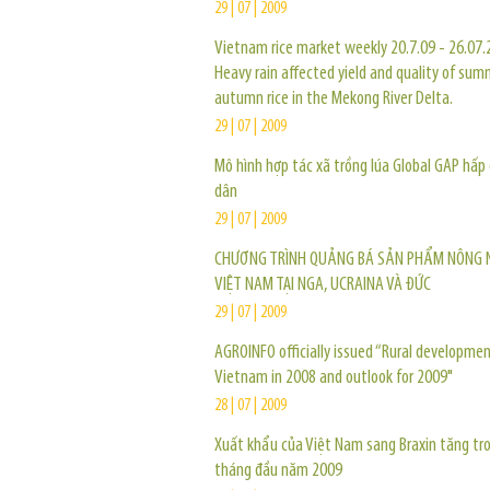
29 | 07 | 2009
Vietnam rice market weekly 20.7.09 - 26.07.
Heavy rain affected yield and quality of su
autumn rice in the Mekong River Delta.
29 | 07 | 2009
Mô hình hợp tác xã trồng lúa Global GAP hấp
dân
29 | 07 | 2009
CHƯƠNG TRÌNH QUẢNG BÁ SẢN PHẨM NÔNG 
VIỆT NAM TẠI NGA, UCRAINA VÀ ĐỨC
29 | 07 | 2009
AGROINFO officially issued “Rural developmen
Vietnam in 2008 and outlook for 2009"
28 | 07 | 2009
Xuất khẩu của Việt Nam sang Braxin tăng tr
tháng đầu năm 2009