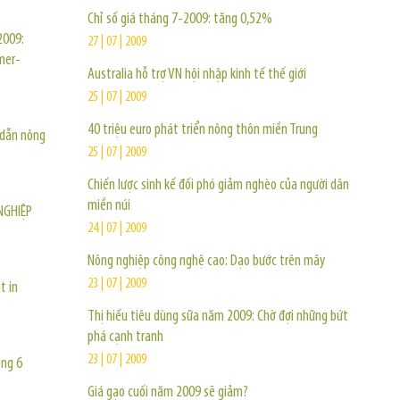
Chỉ số giá tháng 7-2009: tăng 0,52%
2009:
27 | 07 | 2009
mmer-
Australia hỗ trợ VN hội nhập kinh tế thế giới
25 | 07 | 2009
40 triệu euro phát triển nông thôn miền Trung
 dẫn nông
25 | 07 | 2009
Chiến lược sinh kế đối phó giảm nghèo của người dân
miền núi
NGHIỆP
24 | 07 | 2009
Nông nghiệp công nghệ cao: Dạo bước trên mây
23 | 07 | 2009
t in
Thị hiếu tiêu dùng sữa năm 2009: Chờ đợi những bứt
phá cạnh tranh
23 | 07 | 2009
ong 6
Giá gạo cuối năm 2009 sẽ giảm?