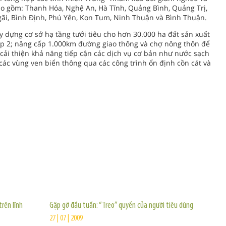
bao gồm: Thanh Hóa, Nghệ An, Hà Tĩnh, Quảng Bình, Quảng Trị,
i, Bình Định, Phú Yên, Kon Tum, Ninh Thuận và Bình Thuận.
y dựng cơ sở hạ tầng tưới tiêu cho hơn 30.000 ha đất sản xuất
ấp 2; nâng cấp 1.000km đường giao thông và chợ nông thôn để
 cải thiện khả năng tiếp cận các dịch vụ cơ bản như nước sạch
 các vùng ven biển thông qua các công trình ổn định cồn cát và
TIN KHÁC
trên lĩnh
Gặp gỡ đầu tuần: “Treo” quyền của người tiêu dùng
27 | 07 | 2009