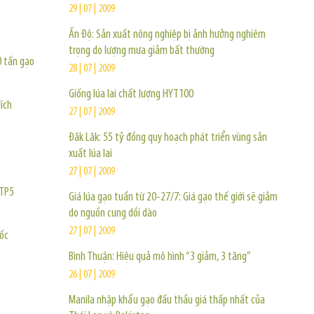
29 | 07 | 2009
Ấn Độ: Sản xuất nông nghiệp bị ảnh hưởng nghiêm
trọng do lượng mưa giảm bất thường
0 tấn gạo
28 | 07 | 2009
Giống lúa lai chất lượng HYT100
ích
27 | 07 | 2009
Đăk Lăk: 55 tỷ đồng quy hoạch phát triển vùng sản
xuất lúa lai
27 | 07 | 2009
 TP5
Giá lúa gạo tuần từ 20-27/7: Giá gạo thế giới sẽ giảm
do nguồn cung dồi dào
27 | 07 | 2009
uốc
Bình Thuận: Hiệu quả mô hình “3 giảm, 3 tăng”
26 | 07 | 2009
Manila nhập khẩu gạo đấu thầu giá thấp nhất của