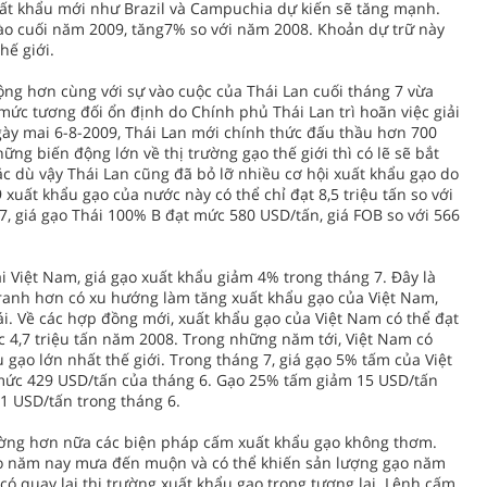
uất khẩu mới như Brazil và Campuchia dự kiến sẽ tăng mạnh.
 vào cuối năm 2009, tăng7% so với năm 2008. Khoản dự trữ này
hế giới.
ộng hơn cùng với sự vào cuộc của Thái Lan cuối tháng 7 vừa
mức tương đối ổn định do Chính phủ Thái Lan trì hoãn việc giải
ày mai 6-8-2009, Thái Lan mới chính thức đấu thầu hơn 700
ững biến động lớn về thị trường gạo thế giới thì có lẽ sẽ bắt
Mặc dù vậy Thái Lan cũng đã bỏ lỡ nhiều cơ hội xuất khẩu gạo do
uất khẩu gạo của nước này có thể chỉ đạt 8,5 triệu tấn so với
7, giá gạo Thái 100% B đạt mức 580 USD/tấn, giá FOB so với 566
i Việt Nam, giá gạo xuất khẩu giảm 4% trong tháng 7. Đây là
 tranh hơn có xu hướng làm tăng xuất khẩu gạo của Việt Nam,
i. Về các hợp đồng mới, xuất khẩu gạo của Việt Nam có thể đạt
c 4,7 triệu tấn năm 2008. Trong những năm tới, Việt Nam có
 gạo lớn nhất thế giới. Trong tháng 7, giá gạo 5% tấm của Việt
mức 429 USD/tấn của tháng 6. Gạo 25% tấm giảm 15 USD/tấn
1 USD/tấn trong tháng 6.
cường hơn nữa các biện pháp cấm xuất khẩu gạo không thơm.
o năm nay mưa đến muộn và có thể khiến sản lượng gạo năm
có quay lại thị trường xuất khẩu gạo trong tương lai. Lệnh cấm