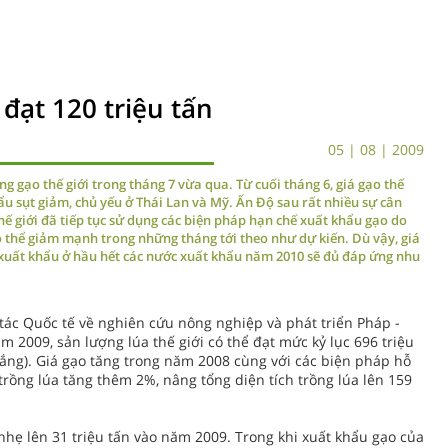
 đạt 120 triệu tấn
05 | 08 | 2009
g gạo thế giới trong tháng 7 vừa qua. Từ cuối tháng 6, giá gạo thế
ẩu sụt giảm, chủ yếu ở Thái Lan và Mỹ. Ấn Độ sau rất nhiều sự cân
ế giới đã tiếp tục sử dụng các biện pháp hạn chế xuất khẩu gạo do
 có thể giảm mạnh trong những tháng tới theo như dự kiến. Dù vậy, giá
xuất khẩu ở hầu hết các nước xuất khẩu năm 2010 sẽ đủ đáp ứng nhu
tác Quốc tế về nghiên cứu nông nghiệp và phát triển Pháp -
m 2009, sản lượng lúa thế giới có thể đạt mức kỷ lục 696 triệu
rắng). Giá gạo tăng trong năm 2008 cùng với các biện pháp hỗ
 trồng lúa tăng thêm 2%, nâng tổng diện tích trồng lúa lên 159
nhẹ lên 31 triệu tấn vào năm 2009. Trong khi xuất khẩu gạo của