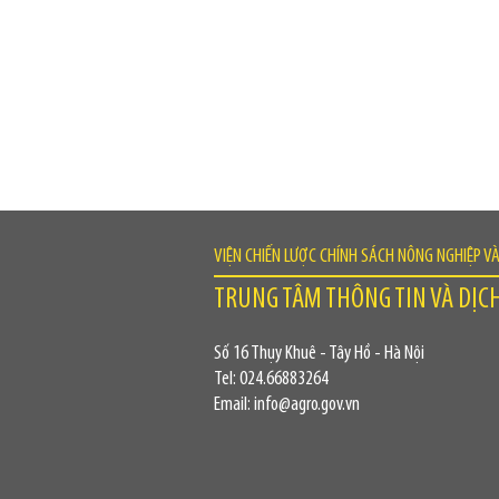
VIỆN CHIẾN LƯỢC CHÍNH SÁCH NÔNG NGHIỆP V
TRUNG TÂM THÔNG TIN VÀ DỊC
Số 16 Thụy Khuê - Tây Hồ - Hà Nội
Tel: 024.66883264
Email: info@agro.gov.vn