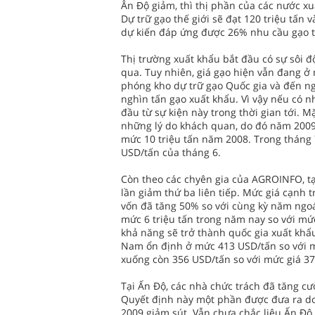
Ân Độ giảm, thì thị phần của các nước x
Dự trữ gạo thế giới sẽ đạt 120 triệu tấn
dự kiến đáp ứng được 26% nhu cầu gạo t
Thị trường xuất khẩu bắt đầu có sự sôi đ
qua. Tuy nhiên, giá gạo hiện vẫn đang ở 
phóng kho dự trữ gạo Quốc gia và đến ng
nghìn tấn gạo xuất khẩu. Vì vậy nếu có nh
đầu từ sự kiện này trong thời gian tới. 
những lý do khách quan, do đó năm 2009 x
mức 10 triệu tấn năm 2008. Trong tháng 
USD/tấn của tháng 6.
Còn theo các chyên gia của AGROINFO, tạ
lần giảm thứ ba liên tiếp. Mức giá cạnh
vốn đã tăng 50% so với cùng kỳ năm ngoá
mức 6 triệu tấn trong năm nay so với mứ
khả năng sẽ trở thành quốc gia xuất khẩu
Nam ổn định ở mức 413 USD/tấn so với 
xuống còn 356 USD/tấn so với mức giá 37
Tại Ấn Độ, các nhà chức trách đã tăng 
Quyết định này một phần được đưa ra d
2009 giảm sút. Vẫn chưa chắc liệu Ấn Độ 