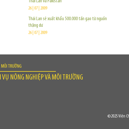
Thái Lan và Pakistan
26 | 07 | 2009
Thái Lan sẽ xuất khẩu 500.000 tấn gạo từ nguồn
thặng dư
26 | 07 | 2009
À MÔI TRƯỜNG
H VỤ NÔNG NGHIỆP VÀ MÔI TRƯỜNG
©2025 Viện Ch