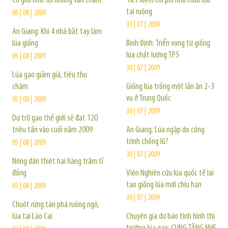
Cơ giới hóa: lợi nhưng vẫn chậm
Tiết kiệm chi phí nhờ mua lúa
tại ruộng
05 | 08 | 2009
31 | 07 | 2009
An Giang: Khi 4 nhà bắt tay làm
lúa giống
Bình Định: Triển vọng từ giống
lúa chất lượng TP5
05 | 08 | 2009
30 | 07 | 2009
Lúa gạo giảm giá, tiêu thụ
chậm
Giống lúa trồng một lần ăn 2-3
vụ ở Trung Quốc
05 | 08 | 2009
30 | 07 | 2009
Dự trữ gạo thế giới sẽ đạt 120
triệu tấn vào cuối năm 2009
An Giang: Lúa ngập do công
trình chống lũ?
05 | 08 | 2009
30 | 07 | 2009
Nông dân thiệt hại hàng trăm tỉ
đồng
Viện Nghiên cứu lúa quốc tế lai
tạo giống lúa mới chịu hạn
03 | 08 | 2009
30 | 07 | 2009
Chuột rừng tàn phá ruộng ngô,
lúa tại Lào Cai
Chuyên gia dự báo tình hình thị