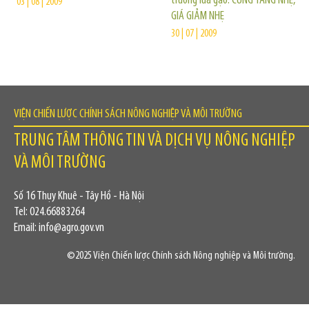
trường lúa gạo: CUNG TĂNG NHẸ,
03 | 08 | 2009
GIÁ GIẢM NHẸ
30 | 07 | 2009
VIỆN CHIẾN LƯỢC CHÍNH SÁCH NÔNG NGHIỆP VÀ MÔI TRƯỜNG
TRUNG TÂM THÔNG TIN VÀ DỊCH VỤ NÔNG NGHIỆP
VÀ MÔI TRƯỜNG
Số 16 Thụy Khuê - Tây Hồ - Hà Nội
Tel: 024.66883264
Email: info@agro.gov.vn
©2025 Viện Chiến lược Chính sách Nông nghiệp và Môi trường.