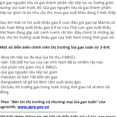
giá gạo nguyên liệu và gạo thành phẩm vẫn tiếp tục xu hướng giảm
xuống của tuần trước đó. Giá gạo nguyên liệu và gạo thành phẩm
tiếp tục giảm là do nhu cầu thu mua gạo xuất khẩu đang ở mức thấp.
Sau khi mất cơ hội xuất khẩu gạo ở cuộc đấu giá gạo tại Manila và
các hoạt động xuất khẩu gạo trở lại của Thái Lan, gạo xuất khẩu
Việt Nam đang gặp sức cạnh tranh rất lớn. Đây chính là những áp
lực cho thị trường xuất khẩu gạo của Việt Nam trong thời gian tới.
Một số diễn biến chính trên thị trường lúa gạo tuần từ 3-8/8:
-Mưa lớn tiếp tục đe dọa lúa hè thu ở ĐBSCL
-Gần 100.000 ha lúa của các tỉnh Nam Bộ bị nhiễm rầy nâu
-Giá phân Ure giảm nhẹ ở ĐBSCL
-Giá gạo nguyên liệu tiếp tục giảm
-Pakistan sẽ bán 106.600 tấn gạo
-Bangladesh sẽ gỡ bỏ lệnh cấm xuất khẩu gạo
-Dự báo, thị trường gạo trong nước trong thời gian tới sẽ kém sôi
động.
Theo "Bản tin thị trường và thương mại lúa gạo tuần” của
agroinfo,
www.agro.gov.vn
-----------------------------------------------------------
Để biết thêm thông tin chi tiết về diễn biến giá cả lúa, gạo trong