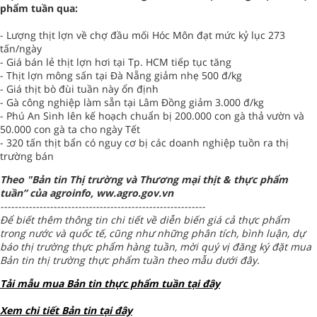
phẩm tuần qua:
- Lượng thịt lợn về chợ đầu mối Hóc Môn đạt mức kỷ lục 273
tấn/ngày
- Giá bán lẻ thịt lợn hơi tại Tp. HCM tiếp tục tăng
- Thịt lợn mông sấn tại Đà Nẵng giảm nhẹ 500 đ/kg
- Giá thịt bò đùi tuần này ổn định
- Gà công nghiệp làm sẵn tại Lâm Đồng giảm 3.000 đ/kg
- Phú An Sinh lên kế hoạch chuẩn bị 200.000 con gà thả vườn và
50.000 con gà ta cho ngày Tết
- 320 tấn thịt bẩn có nguy cơ bị các doanh nghiệp tuồn ra thị
trường bán
Theo "Bản tin Thị trường và Thương mại thịt & thực phẩm
tuần” của agroinfo, ww.agro.gov.vn
----------------------------------------------------------
Để biết thêm thông tin chi tiết về diễn biến giá cả thực phẩm
trong nước và quốc tế, cũng như những phân tích, bình luận, dự
báo thị trường thực phẩm hàng tuần, mời quý vị đăng ký đặt mua
Bản tin thị trường thực phẩm tuần theo mẫu dưới đây.
Tải mẫu mua Bản tin thực phẩm tuần tại đây
Xem chi tiết Bản tin tại đây