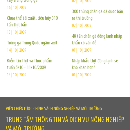
tẩy trắng trứng gà
02 | 10 | 2009
16 | 10 | 2009
300 thùng chân gà đã được bán
Chưa thể tái xuất, tiêu hủy 310
ra thị trường
tấn thịt bẩn
02 | 10 | 2009
15 | 10 | 2009
48 tấn chân gà đông lạnh nhập
Trứng gà Trung Quốc ngâm axít
khẩu có vấn đề
14 | 10 | 2009
01 | 10 | 2009
Điểm tin Thịt và Thực phẩm
Nhập khẩu thịt đông lạnh sẽ
tuần 5/10 - 11/10/2009
khó khăn hơn?
13 | 10 | 2009
01 | 10 | 2009
VIỆN CHIẾN LƯỢC CHÍNH SÁCH NÔNG NGHIỆP VÀ MÔI TRƯỜNG
TRUNG TÂM THÔNG TIN VÀ DỊCH VỤ NÔNG NGHIỆP
VÀ MÔI TRƯỜNG