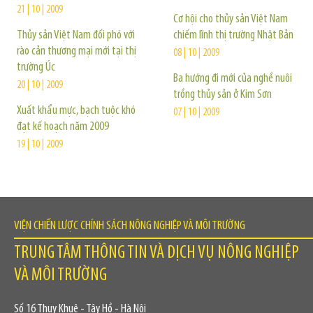
21 | 10 | 2009
Cơ hội cho thủy sản Việt Nam
Thủy sản Việt Nam đối phó với
chiếm lĩnh thị trường Nhật Bản
rào cản thương mại mới tại thị
08 | 10 | 2009
trường Úc
Ba hướng đi mới của nghề nuôi
20 | 10 | 2009
trồng thủy sản ở Kim Sơn
Xuất khẩu mực, bạch tuộc khó
07 | 10 | 2009
đạt kế hoạch năm 2009
19 | 10 | 2009
VIỆN CHIẾN LƯỢC CHÍNH SÁCH NÔNG NGHIỆP VÀ MÔI TRƯỜNG
TRUNG TÂM THÔNG TIN VÀ DỊCH VỤ NÔNG NGHIỆP
VÀ MÔI TRƯỜNG
Số 16 Thụy Khuê - Tây Hồ - Hà Nội