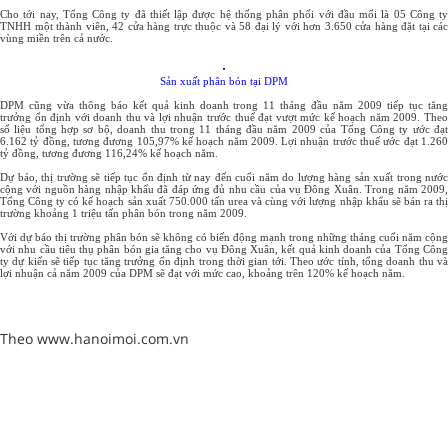
Cho tới nay, Tổng Công ty đã thiết lập được hệ thống phân phối với đầu mối là 05 Công ty
TNHH một thành viên, 42 cửa hàng trực thuộc và 58 đại lý với hơn 3.650 cửa hàng đặt tại các
vùng miền trên cả nước.
Sản xuất phân bón tại DPM
DPM cũng vừa thông báo kết quả kinh doanh trong 11 tháng đầu năm 2009 tiếp tục tăng
trưởng ổn định với doanh thu và lợi nhuận trước thuế đạt vượt mức kế hoạch năm 2009. Theo
số liệu tổng hợp sơ bộ, doanh thu trong 11 tháng đầu năm 2009 của Tổng Công ty ước đạt
6.162 tỷ đồng, tương đương 105,97% kế hoạch năm 2009. Lợi nhuận trước thuế ước đạt 1.260
tỷ đồng, tương đương 116,24% kế hoạch năm.
Dự báo, thị trường sẽ tiếp tục ổn định từ nay đến cuối năm do lượng hàng sản xuất trong nước
cộng với nguồn hàng nhập khẩu đã đáp ứng đủ nhu cầu của vụ Đông Xuân. Trong năm 2009,
Tổng Công ty có kế hoạch sản xuất 750.000 tấn urea và cùng với lượng nhập khẩu sẽ bán ra thị
trường khoảng 1 triệu tấn phân bón trong năm 2009.
Với dự báo thị trường phân bón sẽ không có biến động mạnh trong những tháng cuối năm cộng
với nhu cầu tiêu thụ phân bón gia tăng cho vụ Đông Xuân, kết quả kinh doanh của Tổng Công
ty dự kiến sẽ tiếp tục tăng trưởng ổn định trong thời gian tới. Theo ước tính, tổng doanh thu và
lợi nhuận cả năm 2009 của DPM sẽ đạt với mức cao, khoảng trên 120% kế hoạch năm.
Theo www.hanoimoi.com.vn