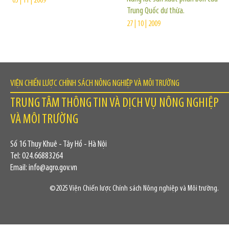
05 | 11 | 2009
Trung Quốc dư thừa.
27 | 10 | 2009
VIỆN CHIẾN LƯỢC CHÍNH SÁCH NÔNG NGHIỆP VÀ MÔI TRƯỜNG
TRUNG TÂM THÔNG TIN VÀ DỊCH VỤ NÔNG NGHIỆP
VÀ MÔI TRƯỜNG
Số 16 Thụy Khuê - Tây Hồ - Hà Nội
Tel: 024.66883264
Email: info@agro.gov.vn
©2025 Viện Chiến lược Chính sách Nông nghiệp và Môi trường.