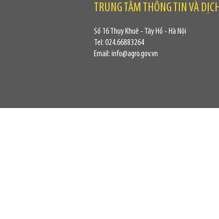
TRUNG TÂM THÔNG TIN VÀ DỊC
Số 16 Thụy Khuê - Tây Hồ - Hà Nội
Tel: 024.66883264
Email: info@agro.gov.vn