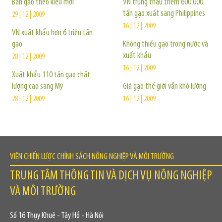
Bán gạo theo kiểu mới
VN trúng thầu thêm 600.000
tấn gạo xuất sang Philippines
29 | 12 | 2009
16 | 12 | 2009
VN xuất khẩu hơn 6 triệu tấn
gạo
Không thiếu gạo trong nước và
xuất khẩu
28 | 12 | 2009
16 | 12 | 2009
Xuất khẩu 110 tấn gạo chất
lượng cao sang Mỹ
Giá gạo thế giới vẫn khó lường
28 | 12 | 2009
16 | 12 | 2009
VIỆN CHIẾN LƯỢC CHÍNH SÁCH NÔNG NGHIỆP VÀ MÔI TRƯỜNG
TRUNG TÂM THÔNG TIN VÀ DỊCH VỤ NÔNG NGHIỆP
VÀ MÔI TRƯỜNG
Số 16 Thụy Khuê - Tây Hồ - Hà Nội