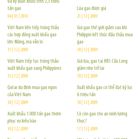
Đã ký xuất khẩu trên 2,3 triệu
tấn gạo
Lúa gạo được giá
04 | 01 | 2010
21 | 12 | 2009
Việt Nam liên tiếp trúng thầu
Giá gạo thế giới giảm sau khi
các hợp đồng xuất khẩu gạo
Philíppin kết thúc đấu thầu mua
lớn: Mừng, mà vẫn lo
gạo
31 | 12 | 2009
18 | 12 | 2009
Việt Nam tiếp tục trúng thầu
Giá lúa, gạo tại ĐBS Cửu Long
xuất khẩu gạo sang Philippines
giảm nhẹ trở lại
31 | 12 | 2009
18 | 12 | 2009
Qatar dự định mua gạo ngon
Xuất khẩu gạo có thể đạt kỷ lục
của Việt Nam
6 triệu tấn
30 | 12 | 2009
18 | 12 | 2009
Xuất khẩu 1.000 tấn gạo thơm
Có còn gạo cho an ninh lương
phục vụ kiều bào
thực?
30 | 12 | 2009
17 | 12 | 2009