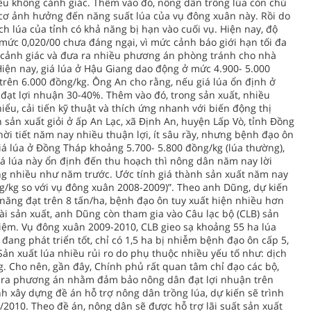
nếu không cảnh giác. Thêm vào đó, nông dân trồng lúa còn chủ
ơ ảnh hưởng đến năng suất lúa của vụ đông xuân này. Rồi do
ích lúa của tỉnh có khả năng bị hạn vào cuối vụ. Hiện nay, độ
mức 0,020/00 chưa đáng ngại, vì mức cảnh báo giới hạn tối đa
n cảnh giác và đưa ra nhiều phương án phòng tránh cho nhà
ện nay, giá lúa ở Hậu Giang dao động ở mức 4.900- 5.000
 trên 6.000 đồng/kg. Ông An cho rằng, nếu giá lúa ổn định ở
đạt lợi nhuận 30-40%. Thêm vào đó, trong sản xuất, nhiều
u, cải tiến kỹ thuật và thích ứng nhanh với biến động thị
ản xuất giỏi ở ấp An Lạc, xã Định An, huyện Lấp Vò, tỉnh Đồng
thời tiết năm nay nhiều thuận lợi, ít sâu rầy, nhưng bệnh đạo ôn
á lúa ở Đồng Tháp khoảng 5.700- 5.800 đồng/kg (lúa thường),
iá lúa này ổn định đến thu hoạch thì nông dân năm nay lời
ng nhiều như năm trước. Ước tính giá thành sản xuất năm nay
/kg so với vụ đông xuân 2008-2009)”. Theo anh Dũng, dự kiến
ăng đạt trên 8 tấn/ha, bệnh đạo ôn tuy xuất hiện nhiều hơn
i sản xuất, anh Dũng còn tham gia vào Câu lạc bộ (CLB) sản
hiệm. Vụ đông xuân 2009-2010, CLB gieo sạ khoảng 55 ha lúa
 đang phát triển tốt, chỉ có 1,5 ha bị nhiễm bệnh đạo ôn cấp 5,
ản xuất lúa nhiều rủi ro do phụ thuộc nhiều yếu tố như: dịch
ờng. Cho nên, gần đây, Chính phủ rất quan tâm chỉ đạo các bộ,
ra phương án nhằm đảm bảo nông dân đạt lợi nhuận trên
h xây dựng đề án hỗ trợ nông dân trồng lúa, dự kiến sẽ trình
/2010. Theo đề án, nông dân sẽ được hỗ trợ lãi suất sản xuất