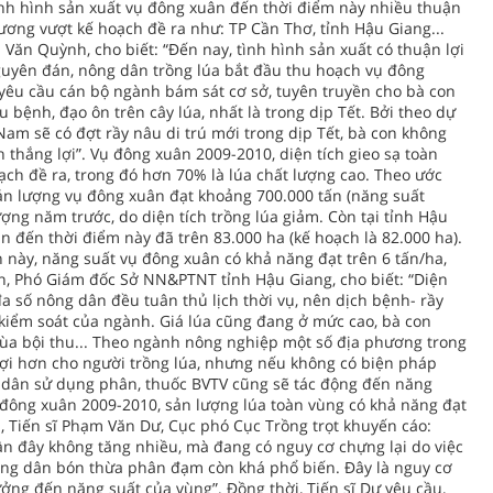
Tình hình sản xuất vụ đông xuân đến thời điểm này nhiều thuận
phương vượt kế hoạch đề ra như: TP Cần Thơ, tỉnh Hậu Giang...
n Quỳnh, cho biết: “Đến nay, tình hình sản xuất có thuận lợi
uyên đán, nông dân trồng lúa bắt đầu thu hoạch vụ đông
êu cầu cán bộ ngành bám sát cơ sở, tuyên truyền cho bà con
ệnh, đạo ôn trên cây lúa, nhất là trong dịp Tết. Bởi theo dự
am sẽ có đợt rầy nâu di trú mới trong dịp Tết, bà con không
hắng lợi”. Vụ đông xuân 2009-2010, diện tích gieo sạ toàn
ạch đề ra, trong đó hơn 70% là lúa chất lượng cao. Theo ước
ản lượng vụ đông xuân đạt khoảng 700.000 tấn (năng suất
ợng năm trước, do diện tích trồng lúa giảm. Còn tại tỉnh Hậu
n đến thời điểm này đã trên 83.000 ha (kế hoạch là 82.000 ha).
này, năng suất vụ đông xuân có khả năng đạt trên 6 tấn/ha,
, Phó Giám đốc Sở NN&PTNT tỉnh Hậu Giang, cho biết: “Diện
đa số nông dân đều tuân thủ lịch thời vụ, nên dịch bệnh- rầy
 kiểm soát của ngành. Giá lúa cũng đang ở mức cao, bà con
ùa bội thu... Theo ngành nông nghiệp một số địa phương trong
 lợi hơn cho người trồng lúa, nhưng nếu không có biện pháp
 dân sử dụng phân, thuốc BVTV cũng sẽ tác động đến năng
ụ đông xuân 2009-2010, sản lượng lúa toàn vùng có khả năng đạt
n, Tiến sĩ Phạm Văn Dư, Cục phó Cục Trồng trọt khuyến cáo:
n đây không tăng nhiều, mà đang có nguy cơ chựng lại do việc
nông dân bón thừa phân đạm còn khá phổ biến. Đây là nguy cơ
ng đến năng suất của vùng”. Đồng thời, Tiến sĩ Dư yêu cầu,