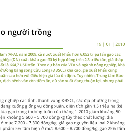
o người trồng
19 | 01 | 2010
Nam (VFA), năm 2009, cả nước xuất khẩu hơn 6,052 triệu tấn gạo các
 nghiệp (DN) xuất khẩu gạo đã ký hợp đồng trên 2,3 triệu tấn, giá thấp
hất là 664,7 USD/tấn. Theo dự báo của VFA và ngành nông nghiệp, khả
ở Đồng bằng sông Cửu Long (ĐBSCL) khá cao, giá xuất khẩu cũng
huận cao hơn với điều kiện giá lúa ổn định. Tuy nhiên, Trung tâm Bảo
, dịch bệnh vẫn còn tiềm ẩn, dù sản xuất đang thuận lợi, nhưng phải
ông nghiệp các tỉnh, thành vùng ĐBSCL, các địa phương trong
đang xuống giống vụ đông xuân, diện tích gần 1,5 triệu ha (kế
á lúa gạo trong thượng tuần của tháng 1-2010 giảm khoảng 50 –
iện khoảng 5.600 – 5.700 đồng/kg tùy theo chất lượng, địa
ở mức 7.200 - 7.300 đồng/kg, giá gạo nguyên liệu loại 2 khoảng
ành phẩm 5% tấm hiện ở mức 8.600 – 8.700 đồng/kg, gạo 25% tấm