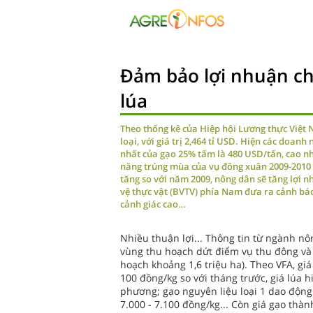
Đảm bảo lợi nhuận ch
lúa
Theo thống kê của Hiệp hội Lương thực Việt 
loại, với giá trị 2,464 tỉ USD. Hiện các doanh
nhất của gạo 25% tấm là 480 USD/tấn, cao n
năng trúng mùa của vụ đông xuân 2009-2010 
tăng so với năm 2009, nông dân sẽ tăng lợi n
vệ thực vật (BVTV) phía Nam đưa ra cảnh báo
cảnh giác cao…
Nhiều thuận lợi... Thông tin từ ngành n
vùng thu hoạch dứt điểm vụ thu đông và 
hoạch khoảng 1,6 triệu ha). Theo VFA, gi
100 đồng/kg so với tháng trước, giá lúa h
phương; gạo nguyên liệu loại 1 dao động 
7.000 - 7.100 đồng/kg... Còn giá gạo th