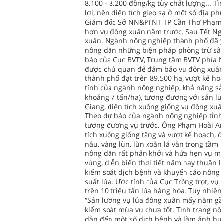
8.100 - 8.200 đồng/kg tùy chất lượng... 
lợi, nên diện tích gieo sạ ở một số địa 
Giám đốc Sở NN&PTNT TP Cần Thơ Phạm Vă
hơn vụ đông xuân năm trước. Sau Tết Ng
xuân. Ngành nông nghiệp thành phố đã y
nông dân những biện pháp phòng trừ sâu b
báo của Cục BVTV, Trung tâm BVTV phía N
được chủ quan để đảm bảo vụ đông xuân t
thành phố đạt trên 89.500 ha, vượt kế ho
tính của ngành nông nghiệp, khả năng s
khoảng 7 tấn/ha), tương đương với sản lư
Giang, diện tích xuống giống vụ đông xuâ
Theo dự báo của ngành nông nghiệp tỉnh 
tương đương vụ trước. Ông Phạm Hoài An
tích xuống giống tăng và vượt kế hoạch, 
nâu, vàng lùn, lùn xoắn lá vẫn trong tầm
nông dân rất phấn khởi và hứa hẹn vụ m
vùng, diễn biến thời tiết năm nay thuận
kiểm soát dịch bệnh và khuyến cáo nông
suất lúa. Ước tính của Cục Trồng trọt, v
trên 10 triệu tấn lúa hàng hóa. Tuy nhiê
“Sản lượng vụ lúa đông xuân mấy năm gầ
kiểm soát mùa vụ chưa tốt. Tình trạng 
dẫn đến một số dịch bệnh và làm ảnh hưở