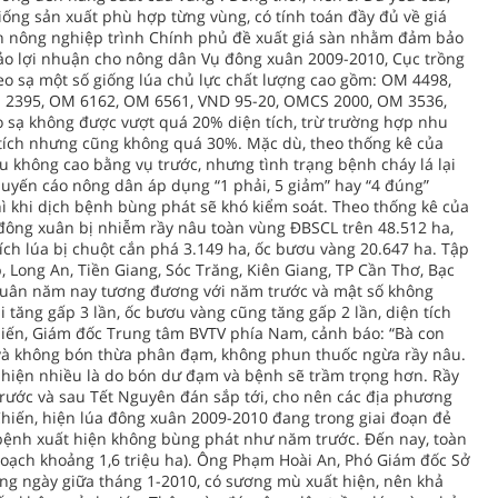
iống sản xuất phù hợp từng vùng, có tính toán đầy đủ về giá
h nông nghiệp trình Chính phủ đề xuất giá sàn nhằm đảm bảo
bảo lợi nhuận cho nông dân Vụ đông xuân 2009-2010, Cục trồng
o sạ một số giống lúa chủ lực chất lượng cao gồm: OM 4498,
 2395, OM 6162, OM 6561, VND 95-20, OMCS 2000, OM 3536,
eo sạ không được vượt quá 20% diện tích, trừ trường hợp nhu
n tích nhưng cũng không quá 30%. Mặc dù, theo thống kê của
 không cao bằng vụ trước, nhưng tình trạng bệnh cháy lá lại
huyến cáo nông dân áp dụng “1 phải, 5 giảm” hay “4 đúng”
hì khi dịch bệnh bùng phát sẽ khó kiểm soát. Theo thống kê của
đông xuân bị nhiễm rầy nâu toàn vùng ĐBSCL trên 48.512 ha,
tích lúa bị chuột cắn phá 3.149 ha, ốc bươu vàng 20.647 ha. Tập
 Long An, Tiền Giang, Sóc Trăng, Kiên Giang, TP Cần Thơ, Bạc
g xuân năm nay tương đương với năm trước và mật số không
i tăng gấp 3 lần, ốc bươu vàng cũng tăng gấp 2 lần, diện tích
Chiến, Giám đốc Trung tâm BVTV phía Nam, cảnh báo: “Bà con
à không bón thừa phân đạm, không phun thuốc ngừa rầy nâu.
ất hiện nhiều là do bón dư đạm và bệnh sẽ trầm trọng hơn. Rầy
trước và sau Tết Nguyên đán sắp tới, cho nên các địa phương
Chiến, hiện lúa đông xuân 2009-2010 đang trong giai đoạn đẻ
h bệnh xuất hiện không bùng phát như năm trước. Đến nay, toàn
 hoạch khoảng 1,6 triệu ha). Ông Phạm Hoài An, Phó Giám đốc Sở
ng ngày giữa tháng 1-2010, có sương mù xuất hiện, nên khả