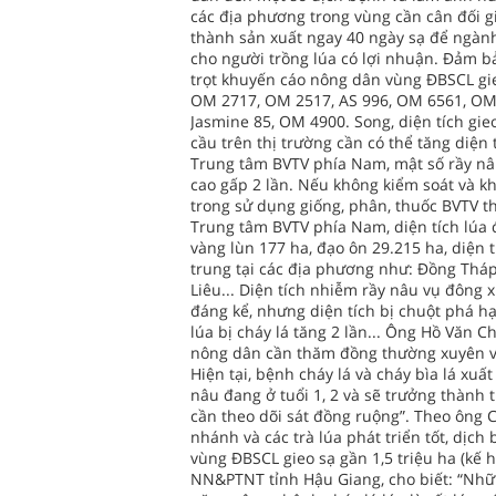
các địa phương trong vùng cần cân đối g
thành sản xuất ngay 40 ngày sạ để ngàn
cho người trồng lúa có lợi nhuận. Đảm 
trọt khuyến cáo nông dân vùng ĐBSCL gie
OM 2717, OM 2517, AS 996, OM 6561, OM
Jasmine 85, OM 4900. Song, diện tích gi
cầu trên thị trường cần có thể tăng diệ
Trung tâm BVTV phía Nam, mật số rầy nâu
cao gấp 2 lần. Nếu không kiểm soát và k
trong sử dụng giống, phân, thuốc BVTV t
Trung tâm BVTV phía Nam, diện tích lúa 
vàng lùn 177 ha, đạo ôn 29.215 ha, diện 
trung tại các địa phương như: Đồng Tháp,
Liêu... Diện tích nhiễm rầy nâu vụ đôn
đáng kể, nhưng diện tích bị chuột phá hạ
lúa bị cháy lá tăng 2 lần... Ông Hồ Văn 
nông dân cần thăm đồng thường xuyên v
Hiện tại, bệnh cháy lá và cháy bìa lá xu
nâu đang ở tuổi 1, 2 và sẽ trưởng thành 
cần theo dõi sát đồng ruộng”. Theo ông 
nhánh và các trà lúa phát triển tốt, dịc
vùng ĐBSCL gieo sạ gần 1,5 triệu ha (kế
NN&PTNT tỉnh Hậu Giang, cho biết: “Nhữ