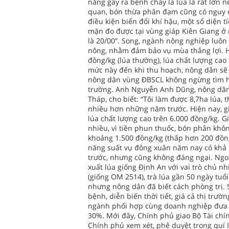
năng gây ra bệnh cháy lá lúa là rất lớn 
quan, bón thừa phân đạm cũng có nguy c
điều kiện biến đổi khí hậu, một số diện t
mặn đo được tại vùng giáp Kiên Giang ở 
là 20/00”. Song, ngành nông nghiệp luô
nông, nhằm đảm bảo vụ mùa thắng lợi. Hi
đồng/kg (lúa thường), lúa chất lượng cao
mức này đến khi thu hoạch, nông dân sẽ 
nông dân vùng ĐBSCL không ngừng tìm hiể
trường. Anh Nguyễn Anh Dũng, nông dân s
Tháp, cho biết: “Tôi làm được 8,7ha lúa, 
nhiều hơn những năm trước. Hiện nay, gi
lúa chất lượng cao trên 6.000 đồng/kg. G
nhiều, vì tiền phun thuốc, bón phân khô
khoảng 1.500 đồng/kg (thấp hơn 200 đồng
năng suất vụ đông xuân năm nay có khả n
trước, nhưng cũng không đáng ngại. Ngoà
xuất lúa giống Định An với vai trò chủ n
(giống OM 2514), trà lúa gần 50 ngày tuổi
nhưng nông dân đã biết cách phòng trị. S
bệnh, diễn biến thời tiết, giá cả thị trư
ngành phối hợp cùng doanh nghiệp đưa 
30%. Mới đây, Chính phủ giao Bộ Tài chín
Chính phủ xem xét, phê duyệt trong quí I