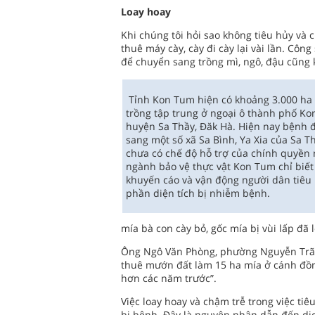
Loay hoay
Khi chúng tôi hỏi sao không tiêu hủy và 
thuê máy cày, cày đi cày lại vài lần. Côn
để chuyển sang trồng mì, ngô, đậu cũng kh
Tỉnh Kon Tum hiện có khoảng 3.000 ha 
trồng tập trung ở ngoại ô thành phố Ko
huyện Sa Thầy, Đăk Hà. Hiện nay bệnh đ
sang một số xã Sa Bình, Ya Xia của Sa T
chưa có chế độ hỗ trợ của chính quyền
ngành bảo vệ thực vật Kon Tum chỉ biết
khuyến cáo và vận động người dân tiêu
phần diện tích bị nhiễm bệnh.
mía bà con cày bỏ, gốc mía bị vùi lấp đã 
Ông Ngô Văn Phòng, phường Nguyễn Trãi 
thuê mướn đất làm 15 ha mía ở cánh đồn
hơn các năm trước”.
Việc loay hoay và chậm trễ trong việc t
bị bệnh. Đây là nguyên nhân dẫn đến dịc