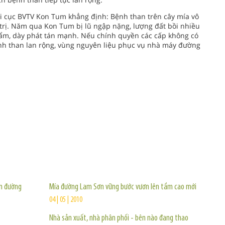
i cục BVTV Kon Tum khẳng định: Bệnh than trên cây mía vô
trị. Năm qua Kon Tum bị lũ ngập nặng, lượng đất bồi nhiều
 ẩm, dày phát tán mạnh. Nếu chính quyền các cấp không có
ệnh than lan rộng, vùng nguyên liệu phục vụ nhà máy đường
TIN KHÁC
ấn đường
Mía đường Lam Sơn vững bước vươn lên tầm cao mới
04 | 05 | 2010
Nhà sản xuất, nhà phân phối - bên nào đang thao