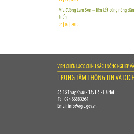
Mía đường Lam Sơn – liên kết cùng nông dân
triển
04 | 05 | 2010
VIỆN CHIẾN LƯỢC CHÍNH SÁCH NÔNG NGHIỆP V
TRUNG TÂM THÔNG TIN VÀ DỊC
Số 16 Thụy Khuê - Tây Hồ - Hà Nội
Tel: 024.66883264
Email: info@agro.gov.vn