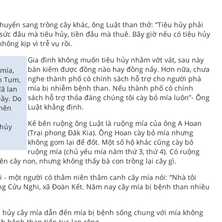
chuyển sang trồng cây khác, ông Luật than thở: “Tiêu hủy phải
g sức đâu mà tiêu hủy, tiền đâu mà thuê. Bây giờ nếu có tiêu hủy
ông kịp vì trễ vụ rồi.
Gia đình không muốn tiêu hủy nhằm vớt vát, sau này
bán kiếm được đồng nào hay đồng nấy. Hơn nữa, chưa
mía,
nghe thành phố có chính sách hỗ trợ cho người phá
n Tum,
mía bị nhiễm bệnh than. Nếu thành phố có chính
ã lan
sách hỗ trợ thỏa đáng chúng tôi cày bỏ mía luôn”- Ông
hầy. Do
Luật khẳng định.
 nên
Kế bên ruộng ông Luật là ruộng mía của ông A Hoan
 hủy
(Trại phong Đăk Kia). Ông Hoan cày bỏ mía nhưng
không gom lại để đốt. Một số hộ khác cũng cày bỏ
ruộng mía (chủ yếu mía năm thứ 3, thứ 4). Có ruộng
lên cây non, nhưng không thấy bà con trồng lại cây gì.
- một người có thâm niên thâm canh cây mía nói: “Nhà tôi
g Cửu Nghi, xã Đoàn Kết. Năm nay cây mía bị bệnh than nhiều
iêu hủy cây mía dẫn đến mía bị bệnh sống chung với mía không
h bệnh than tiếp tục lan rộng.