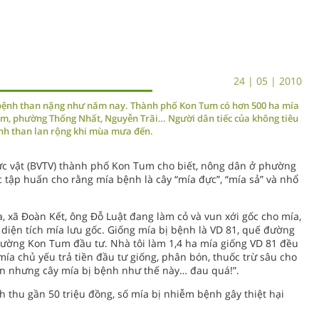
24 | 05 | 2010
bệnh than nặng như năm nay. Thành phố Kon Tum có hơn 500 ha mía
êm, phường Thống Nhất, Nguyễn Trãi… Người dân tiếc của không tiêu
ệnh than lan rộng khi mùa mưa đến.
ực vật (BVTV) thành phố Kon Tum cho biết, nông dân ở phường
 tập huấn cho rằng mía bệnh là cây “mía đực”, “mía sả” và nhổ
, xã Đoàn Kết, ông Đỗ Luật đang làm cỏ và vun xới gốc cho mía,
diện tích mía lưu gốc. Giống mía bị bệnh là VD 81, quế đường
đường Kon Tum đầu tư. Nhà tôi làm 1,4 ha mía giống VD 81 đều
ía chủ yếu trả tiền đầu tư giống, phân bón, thuốc trừ sâu cho
 nhưng cây mía bị bệnh như thế này… đau quá!”.
 thu gần 50 triệu đồng, số mía bị nhiễm bệnh gây thiệt hại