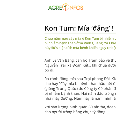
Kon Tum: Mía ’đắng’ !
Chưa năm nào cây mía ở Kon Tum bị nhiễm 
bị nhiễm bệnh than ở xã Vinh Quang, Ya Chi
hủy 50% diện tích mía bệnh khiến nguy cơ b
Anh Lê Văn Bằng, cán bộ Trạm bảo vệ th
Nguyễn Trãi, xã Đoàn Kết… khi chưa được
bỏ đi.
Ra cánh đồng mía sau Trại phong Đăk Kia
cho hay “Cây mía bị bệnh than hầu hết ở 
(giống Trung Quốc) do Công ty Cổ phần 
bị nhiễm bệnh than. Hai năm đầu trồng m
nhà máy đường. Năm này là năm mình ăn
Với sản lượng bình quân 80 tấn/ha, doanh
cho người trồng hàng chục tỷ đồng.