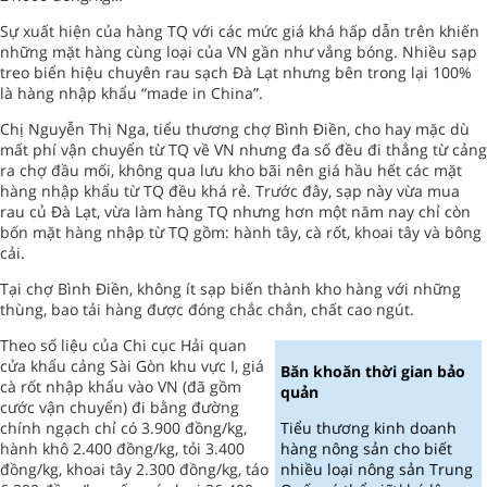
Sự xuất hiện của hàng TQ với các mức giá khá hấp dẫn trên khiến
những mặt hàng cùng loại của VN gần như vắng bóng. Nhiều sạp
treo biển hiệu chuyên rau sạch Đà Lạt nhưng bên trong lại 100%
là hàng nhập khẩu “made in China”.
Chị Nguyễn Thị Nga, tiểu thương chợ Bình Điền, cho hay mặc dù
mất phí vận chuyển từ TQ về VN nhưng đa số đều đi thẳng từ cảng
ra chợ đầu mối, không qua lưu kho bãi nên giá hầu hết các mặt
hàng nhập khẩu từ TQ đều khá rẻ. Trước đây, sạp này vừa mua
rau củ Đà Lạt, vừa làm hàng TQ nhưng hơn một năm nay chỉ còn
bốn mặt hàng nhập từ TQ gồm: hành tây, cà rốt, khoai tây và bông
cải.
Tại chợ Bình Điền, không ít sạp biến thành kho hàng với những
thùng, bao tải hàng được đóng chắc chắn, chất cao ngút.
Theo số liệu của Chi cục Hải quan
cửa khẩu cảng Sài Gòn khu vực I, giá
Băn khoăn thời gian bảo
cà rốt nhập khẩu vào VN (đã gồm
quản
cước vận chuyển) đi bằng đường
chính ngạch chỉ có 3.900 đồng/kg,
Tiểu thương kinh doanh
hành khô 2.400 đồng/kg, tỏi 3.400
hàng nông sản cho biết
đồng/kg, khoai tây 2.300 đồng/kg, táo
nhiều loại nông sản Trung