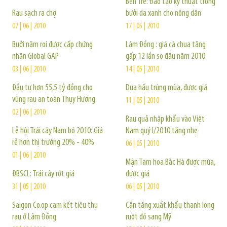
Bến Tre: Đào tạo kỹ thuật trồng
Rau sạch ra chợ
bưởi da xanh cho nông dân
07 | 06 | 2010
17 | 05 | 2010
Bưởi năm roi được cấp chứng
Lâm Đồng : giá cà chua tăng
nhận Global GAP
gấp 12 lần so đầu năm 2010
03 | 06 | 2010
14 | 05 | 2010
Đầu tư hơn 55,5 tỷ đồng cho
Dưa hấu trúng mùa, được giá
vùng rau an toàn Thụy Hương
11 | 05 | 2010
02 | 06 | 2010
Rau quả nhập khẩu vào Việt
Lễ hội Trái cây Nam bộ 2010: Giá
Nam quý I/2010 tăng nhẹ
rẻ hơn thị trường 20% - 40%
06 | 05 | 2010
01 | 06 | 2010
Mận Tam hoa Bắc Hà được mùa,
ĐBSCL: Trái cây rớt giá
được giá
31 | 05 | 2010
06 | 05 | 2010
Saigon Co.op cam kết tiêu thụ
Cần tăng xuất khẩu thanh long
rau ở Lâm Đồng
ruột đỏ sang Mỹ