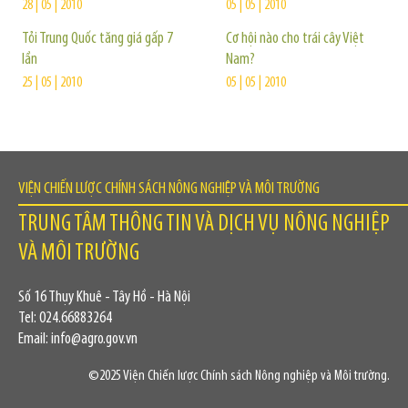
28 | 05 | 2010
05 | 05 | 2010
Tỏi Trung Quốc tăng giá gấp 7
Cơ hội nào cho trái cây Việt
lần
Nam?
25 | 05 | 2010
05 | 05 | 2010
VIỆN CHIẾN LƯỢC CHÍNH SÁCH NÔNG NGHIỆP VÀ MÔI TRƯỜNG
TRUNG TÂM THÔNG TIN VÀ DỊCH VỤ NÔNG NGHIỆP
VÀ MÔI TRƯỜNG
Số 16 Thụy Khuê - Tây Hồ - Hà Nội
Tel: 024.66883264
Email: info@agro.gov.vn
©2025 Viện Chiến lược Chính sách Nông nghiệp và Môi trường.