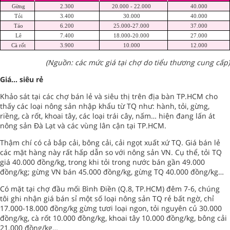
Gừng
2.300
20.000 - 22.000
40.000
Tỏi
3.400
30.000
40.000
Táo
6.200
25.000-27.000
37.000
Lê
7.400
18.000-20.000
27.000
Cà rốt
3.900
10.000
12.000
(Nguồn: các mức giá tại chợ do tiểu thương cung cấp)
Giá… siêu rẻ
Khảo sát tại các chợ bán lẻ và siêu thị trên địa bàn TP.HCM cho
thấy các loại nông sản nhập khẩu từ TQ như: hành, tỏi, gừng,
riềng, cà rốt, khoai tây, các loại trái cây, nấm… hiện đang lấn át
nông sản Đà Lạt và các vùng lân cận tại TP.HCM.
Thậm chí có cả bắp cải, bông cải, cải ngọt xuất xứ TQ. Giá bán lẻ
các mặt hàng này rất hấp dẫn so với nông sản VN. Cụ thể, tỏi TQ
giá 40.000 đồng/kg, trong khi tỏi trong nước bán gần 49.000
đồng/kg; gừng VN bán 45.000 đồng/kg, gừng TQ 40.000 đồng/kg…
Có mặt tại chợ đầu mối Bình Điền (Q.8, TP.HCM) đêm 7-6, chúng
tôi ghi nhận giá bán sỉ một số loại nông sản TQ rẻ bất ngờ, chỉ
17.000-18.000 đồng/kg gừng tươi loại ngon, tỏi nguyên củ 30.000
đồng/kg, cà rốt 10.000 đồng/kg, khoai tây 10.000 đồng/kg, bông cải
21.000 đồng/kg…