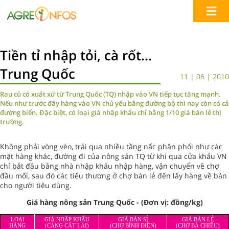
Tiền tỉ nhập tỏi, cà rốt...
Trung Quốc
11 | 06 | 2010
Rau củ có xuất xứ từ Trung Quốc (TQ) nhập vào VN tiếp tục tăng mạnh.
Nếu như trước đây hàng vào VN chủ yếu bằng đường bộ thì nay còn có cả
đường biển. Đặc biệt, có loại giá nhập khẩu chỉ bằng 1/10 giá bán lẻ thị
trường.
Không phải vòng vèo, trải qua nhiều tầng nấc phân phối như các
mặt hàng khác, đường đi của nông sản TQ từ khi qua cửa khẩu VN
chỉ bắt đầu bằng nhà nhập khẩu nhập hàng, vận chuyển về chợ
đầu mối, sau đó các tiểu thương ở chợ bán lẻ đến lấy hàng về bán
cho người tiêu dùng.
Giá hàng nông sản Trung Quốc - (Đơn vị: đồng/kg)
LOẠI
GIÁ NHẬP KHẨU
GIÁ BÁN SỈ
GIÁ BÁN LẺ
HÀNG
(CẢNG CÁT LÁI)
(CHỢ BÌNH ÐIỀN)
(CHỢ BÀ CHIỂU)