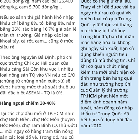
6.200 đồng/kg, nấm các loại 26.400
Quốc có thể giữ khá lâu.
đồng/kg, cam 5.700 đồng/kg…
Thay vì chỉ để được vài ba
ngày như rau củ quả VN,
Nếu so sánh thì giá hành khô nhập
nhiều loại củ quả Trung
khẩu chỉ bằng 8%, tỏi bằng 8%, nấm
Quốc giữ được vài tháng
bằng 26%, táo bằng 16,7% giá bán lẻ
mà không bị hư hỏng.
trên thị trường. Giá nhập các loại
Trong khi đó, bao bì nhãn
khoai tây, cà rốt, cam… cũng ở mức
mác hàng hóa lại không
siêu rẻ.
ghi ngày sản xuất, hạn sử
dụng khiến người tiêu
Theo ông Nguyễn Bá Định, phó chi
dùng tù mù thông tin. Chỉ
cục trưởng Chi cục Hải quan cửa
khi cơ quan chức năng
khẩu cảng Sài Gòn khu vực I, nhiều
kiểm tra mới phát hiện có
loại nông sản TQ vào VN nếu có C/O
tình trạng bán hàng quá
(chứng từ chứng nhận xuất xứ) sẽ
đát, như trường hợp Chi
được hưởng mức thuế suất thuế ưu
cục Quản lý thị trường
đãi đặc biệt ASEAN - TQ là 0%.
TP.HCM phát hiện một
điểm kinh doanh nấm
Hàng ngoại chiếm 30-40%
tuyết, nấm đông cô nhập
Tại các chợ đầu mối ở TP.HCM như
khẩu từ Trung Quốc đã
chợ Bình Điền, chợ Hóc Môn (huyện
hết hạn sử dụng hồi đầu
Hóc Môn), chợ Tam Bình (Q.Thủ Đức)
năm 2010.
… mỗi ngày có hàng trăm tấn nông
sản các loại đổ về. Trong đó, rau củ