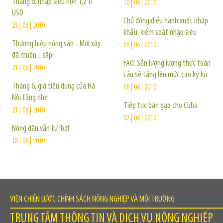
Tháng 6: nhập siêu hơn 1,2 tỉ
10 | 06 | 2010
USD
Chủ động điều hành xuất nhập
23 | 06 | 2010
khẩu, kiểm soát nhập siêu
Thương hiệu nông sản - Mới xây
09 | 06 | 2010
đã muốn... sập!
FAO: Sản lượng lương thực toàn
21 | 06 | 2010
cầu sẽ tăng lên mức cao kỷ lục
Tháng 6, giá tiêu dùng của Hà
08 | 06 | 2010
Nội tăng nhẹ
Tiếp tục bán gạo cho Cuba
21 | 06 | 2010
07 | 06 | 2010
Nông dân vẫn tự ’bơi’
18 | 06 | 2010
VIỆN CHIẾN LƯỢC CHÍNH SÁCH NÔNG NGHIỆP VÀ MÔI TRƯỜNG
TRUNG TÂM THÔNG TIN VÀ DỊCH VỤ NÔNG NGHIỆP