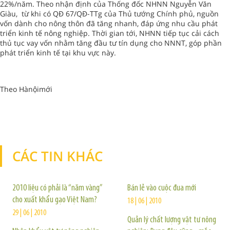
22%/năm. Theo nhận định của Thống đốc NHNN Nguyễn Văn
Giàu, từ khi có QĐ 67/QĐ-TTg của Thủ tướng Chính phủ, nguồn
vốn dành cho nông thôn đã tăng nhanh, đáp ứng nhu cầu phát
triển kinh tế nông nghiệp. Thời gian tới, NHNN tiếp tục cải cách
thủ tục vay vốn nhằm tăng đầu tư tín dụng cho NNNT, góp phần
phát triển kinh tế tại khu vực này.
Theo Hànộimới
CÁC TIN KHÁC
TIN KHÁC
2010 liệu có phải là “năm vàng”
Bán lẻ vào cuộc đua mới
cho xuất khẩu gạo Việt Nam?
18 | 06 | 2010
29 | 06 | 2010
Quản lý chất lượng vật tư nông