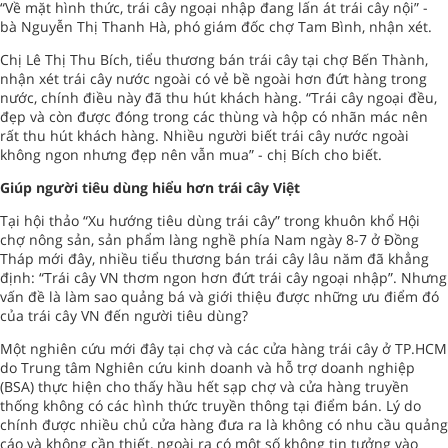
“Về mặt hình thức, trái cây ngoại nhập đang lấn át trái cây nội” -
bà Nguyễn Thị Thanh Hà, phó giám đốc chợ Tam Bình, nhận xét.
Chị Lê Thị Thu Bích, tiểu thương bán trái cây tại chợ Bến Thành,
nhận xét trái cây nước ngoài có vẻ bề ngoài hơn đứt hàng trong
nước, chính điều này đã thu hút khách hàng. “Trái cây ngoại đều,
đẹp và còn được đóng trong các thùng và hộp có nhãn mác nên
rất thu hút khách hàng. Nhiều người biết trái cây nước ngoài
không ngon nhưng đẹp nên vẫn mua” - chị Bích cho biết.
Giúp người tiêu dùng hiểu hơn trái cây Việt
Tại hội thảo “Xu hướng tiêu dùng trái cây” trong khuôn khổ Hội
chợ nông sản, sản phẩm làng nghề phía Nam ngày 8-7 ở Đồng
Tháp mới đây, nhiều tiểu thương bán trái cây lâu năm đã khẳng
định: “Trái cây VN thơm ngon hơn đứt trái cây ngoại nhập”. Nhưng
vấn đề là làm sao quảng bá và giới thiệu được những ưu điểm đó
của trái cây VN đến người tiêu dùng?
Một nghiên cứu mới đây tại chợ và các cửa hàng trái cây ở TP.HCM
do Trung tâm Nghiên cứu kinh doanh và hỗ trợ doanh nghiệp
(BSA) thực hiện cho thấy hầu hết sạp chợ và cửa hàng truyền
thống không có các hình thức truyền thông tại điểm bán. Lý do
chính được nhiều chủ cửa hàng đưa ra là không có nhu cầu quảng
cáo và không cần thiết, ngoài ra có một số không tin tưởng vào