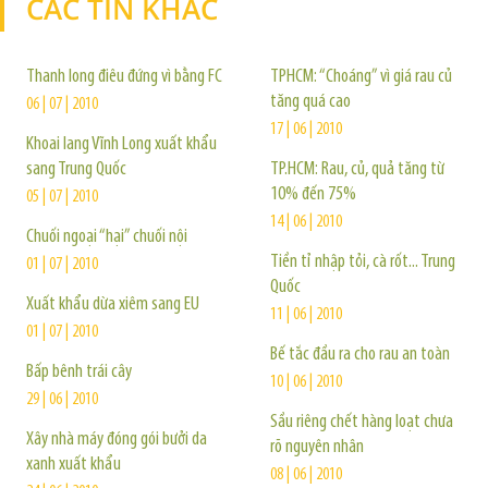
CÁC TIN KHÁC
TIN KHÁC
Thanh long điêu đứng vì bằng FC
TPHCM: “Choáng” vì giá rau củ
tăng quá cao
06 | 07 | 2010
17 | 06 | 2010
Khoai lang Vĩnh Long xuất khẩu
sang Trung Quốc
TP.HCM: Rau, củ, quả tăng từ
10% đến 75%
05 | 07 | 2010
14 | 06 | 2010
Chuối ngoại “hại” chuối nội
Tiền tỉ nhập tỏi, cà rốt... Trung
01 | 07 | 2010
Quốc
Xuất khẩu dừa xiêm sang EU
11 | 06 | 2010
01 | 07 | 2010
Bế tắc đầu ra cho rau an toàn
Bấp bênh trái cây
10 | 06 | 2010
29 | 06 | 2010
Sầu riêng chết hàng loạt chưa
Xây nhà máy đóng gói bưởi da
rõ nguyên nhân
xanh xuất khẩu
08 | 06 | 2010