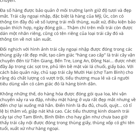
chuyển.
Đa số hàng được bảo quản ở môi trường lạnh giữ độ tươi và đẹp
mắt. Trái cây ngoại nhập, đặc biệt là hàng của Mỹ, Úc, còn có
thông tin đầy đủ về số lượng trái mỗi thùng, xuất xứ, điều kiện bảo
quản thích hợp, ngày đóng gói... Thậm chí trên mỗi trái còn được
dán một nhãn riêng, cũng có tên riêng của loại trái cây đó và
thông tin về nơi sản xuất.
Đối nghịch với hình ảnh trái cây ngoại nhập được đóng trong các
thùng giấy rất đẹp mắt, tạo cảm giác “hàng cao cấp” là trái cây vận
chuyển đến từ Tiền Giang, Bến Tre, Long An, Đồng Nai... được nhét
đầy ắp trong các sọt tre, phủ lên bề mặt vài lá chuối, giấy báo. Với
cách bảo quản này, chủ sạp trái cây Mười Hai (chợ Tam Bình) cho
rằng dù chất lượng có vượt trội, tiểu thương mua lẻ và cả người
tiêu dùng vẫn có cảm giác đó là hàng bình dân.
Không những thế, do hàng hóa được đóng gói qua loa, khi vận
chuyển xảy ra va đập, nhiều mặt hàng ở vựa rất đẹp mắt nhưng về
đến chợ lại xuống mã hẳn. Điển hình là đu đủ, chuối, quýt... có tỉ
lệ bị thâm vỏ, giập nát khá cao. Các tiểu thương kinh doanh trái
cây tại chợ Tam Bình, Bình Điền cho hay gần như chưa bao giờ
thấy trái cây nội được đóng trong thùng giấy, thùng xốp có ghi tên
tuổi, xuất xứ như hàng ngoại.