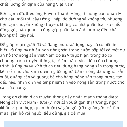
chất lượng ổn định của hàng Việt Nam.
Bên cạnh đó, theo ông Huỳnh Thanh Hồng - trưởng ban quản lý
chợ đầu mối trái cây Đồng Tháp, do đường sá không tốt, phương
tiện vận chuyển không chuyên, không có nhà phân loại, sơ chế,
đóng gói, bảo quản... cũng góp phần làm ảnh hưởng đến chất
lượng trái cây nội.
Để giúp mọi người đã và đang mua, sử dụng nay có cơ hội tìm
hiểu và ủng hộ nhiều hơn nông sản trong nước, sắp tới có một dự
án hỗ trợ nông sản Việt Nam do BSA thực hiện, trong đó có
chương trình truyền thông tại điểm bán. Mục tiêu của chương
trình là ủng hộ và kích thích tiêu dùng hàng nông sản trong nước,
kết nối nhu cầu kinh doanh giữa người bán - nông dân/người sản
xuất, quảng cáo và quảng bá cho hàng nông sản trong nước, tạo
dấu hiệu nhận diện và tăng niềm tin vào nông sản trong nước cho
các cửa hàng.
Trong đó chiến dịch truyền thông này nhấn mạnh thông điệp:
Nông sản Việt Nam - tươi (vì nơi sản xuất gần thị trường), ngon
(khẩu vị phù hợp, quen thuộc) và gần gũi (rõ nguồn gốc, dễ tìm
mua, gắn bó với người tiêu dùng, giá dễ mua).