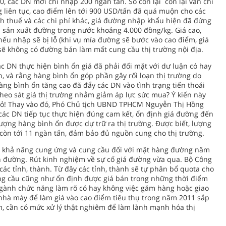
, các DN mới chỉ nhập 200 ngàn tấn. Số còn lại còn lại vẫn chỉ
g liên tục, cao điểm lên tới 900 USD/tấn đã quá muộn cho các
nh thuế và các chi phí khác, giá đường nhập khẩu hiện đã đứng
 sản xuất đường trong nước khoảng 4.000 đồng/kg. Giá cao,
ếu nhập sẽ bị lỗ (khi vụ mía đường sẽ bước vào cao điểm, giá
ẽ không có đường bán làm mất cung cầu thị trường nội địa.
c DN thực hiện bình ổn giá đã phải đối mặt với dư luận có hay
, và rằng hàng bình ổn góp phần gây rối loạn thị trường do
g bình ổn tăng cao đã đẩy các DN vào tình trạng tiến thoái
theo sát giá thị trường nhằm giảm áp lực sức mua? Ý kiến này
bỏ! Thay vào đó, Phó Chủ tịch UBND TPHCM Nguyễn Thị Hồng
 các DN tiếp tục thực hiện đúng cam kết, ổn định giá đường đến
ợng hàng bình ổn được dự trữ ra thị trường. Được biết, lượng
còn tới 11 ngàn tấn, đảm bảo đủ nguồn cung cho thị trường.
ề khả năng cung ứng và cung cầu đối với mặt hàng đường năm
n đường. Rút kinh nghiệm về sự cố giá đường vừa qua. Bộ Công
ác tỉnh, thành. Từ đây các tỉnh, thành sẽ tự phân bổ quota cho
ng cầu cũng như ổn định được giá bán trong những thời điểm
ngành chức năng làm rõ có hay không việc găm hàng hoặc giao
nhà máy để làm giá vào cao điểm tiêu thụ trong năm 2011 sắp
m, cần có mức xử lý thật nghiêm để làm lành mạnh hóa thị