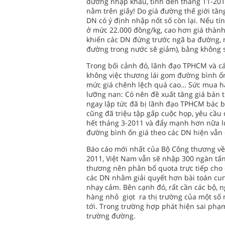
đường nhập khẩu, tính đến tháng 11-2010
nằm trên giấy! Do giá đường thế giới tăn
DN có ý định nhập nốt số còn lại. Nếu tí
ở mức 22.000 đồng/kg, cao hơn giá thành
khiến các DN đứng trước ngã ba đường, n
đường trong nước sẽ giảm), bằng không s
Trong bối cảnh đó, lãnh đạo TPHCM và cá
không việc thương lái gom đường bình ổn
mức giá chênh lệch quá cao… Sức mua hàn
lưỡng nan: Có nên đề xuất tăng giá bán 
ngay lập tức đã bị lãnh đạo TPHCM bác 
cũng đã triệu tập gấp cuộc họp, yêu cầu
hết tháng 3-2011 và đẩy mạnh hơn nữa lư
đường bình ổn giá theo các DN hiện vẫn 
Báo cáo mới nhất của Bộ Công thương v
2011, Việt Nam vẫn sẽ nhập 300 ngàn tấ
thương nên phân bổ quota trực tiếp cho c
các DN nhằm giải quyết hơn bài toán cu
nhạy cảm. Bên cạnh đó, rất cần các bộ, 
hàng nhỏ giọt ra thị trường của một số 
tới. Trong trường hợp phát hiện sai phạ
trường đường.