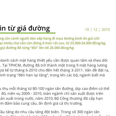
ìn từ giá đường
10 | 12 | 2010
ng còn cảnh người dân xếp hàng đi mua đường bình ổn giá (chỉ
ại nhiều chợ vẫn còn đứng ở mức rất cao, từ 23.000-24.000 đồng/kg,
giá đường đã từng “đội” lên tới 26.000 đồng/kg.
danh sách mặt hàng thiết yếu cần được quan tâm và theo dõi
n. Tại TPHCM, đường đã trở thành một trong 9 mặt hàng lương
iá kể từ tháng 6-2010 cho đến hết tháng 3-2011. Vấn đề đặt ra,
nh trạng “đến hẹn lại tăng”, trong khi các bộ, ngành biết mà
êu thụ mỗi tháng từ 80-100 ngàn tấn đường, dịp cao điểm có thể
 đó, niên vụ 2009 - 2010, toàn ngành chỉ sản xuất được trên
 sản xuất trong nước, năm 2010, Bộ Công thương đã cấp hạn
 đảm bảo cung cầu, ổn định giá cả thị trường.
đầu tăng do nhu cầu tăng đột biến. Trong số 300 ngàn tấn