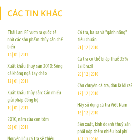
CÁC TIN KHÁC
TIN KHÁC
Thái Lan: PF vươn ra quốc tế
Cá tra, ba sa và "gánh nặng"
nhờ các sản phẩm thủy sản chế
tiêu chuẩn
biến
21 | 12 | 2010
14 | 01 | 2011
Cá tra có thể bị áp thuế 35%
Xuất khẩu thuỷ sản 2010: Sóng
tại Brazil
cả không ngã tay chèo
20 | 12 | 2010
13 | 01 | 2011
Câu chuyện cá tra, đâu là lối ra?
Xuất khẩu thủy sản: Cần nhiều
17 | 12 | 2010
giải pháp đồng bộ
Hãy sử dụng cá tra Việt Nam
10 | 01 | 2011
16 | 12 | 2010
2010, năm của con tôm
Sản xuất, kinh doanh thuỷ sản
05 | 01 | 2011
phải nộp thêm nhiều loại phí
Nguyên liệu cá tra sẽ thiếu
16 | 12 | 2010