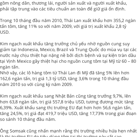
gồm nông dân, thương lái, người sản xuất và người xuất khẩu,
phải tập trung vào các tiêu chuẩn an toàn để giữ giá ổn định.
Trong 10 tháng đầu năm 2010, Thái Lan xuất khẩu hơn 355,2 ngàn
tấn tôm, tăng 11% so với năm 2009, với giá trị xuất khẩu 2,8 tỷ
USD.
Kim ngạch xuất khẩu tăng trưởng chủ yếu nhờ nguồn cung suy
giảm tại Indonesia, Mexico, Brazil và Trung Quốc do mùa vụ tại các
nước này chịu thiệt hại nặng nề bởi dịch bệnh và sự kiện tràn dầu
tại Vịnh Mexico gây thiệt hại cho nguồn cung tôm tại Mỹ từ 60 – 80
ngàn tấn.
Nhờ vậy, các lô hàng tôm từ Thái Lan đi Mỹ đã tăng 5% lên hơn
162,6 ngàn tấn, trị giá 1,3 tỷ USD, tăng 3,6% trong 10 tháng đầu
năm 2010 so với cùng kỳ năm 2009.
Kim ngạch xuất khẩu sang Nhật Bản cũng tăng trưởng 9,7%, lên
hơn 63,8 ngàn tấn, trị giá 557,8 triệu USD, tương đương mức tăng
6,39%. Xuất khẩu sang thị trường EU đạt hơn hơn 56,6 ngàn tấn,
tăng 24,5%, trị giá đạt 419,7 triệu USD, tăng 17,73% trong giai đoạn
so sánh 10 tháng đầu năm.
Ông Somsak cũng nhấn mạnh rằng thị trường nhiều hứa hẹn nhất
là thị trường EU do tiêu dùng tôm tại thị trường này rất cao,