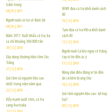
trầm trọng
WWF đưa cá tra khỏi danh sách
04 | 01 | 2011
đỏ
Người nuôi cá tra sẽ được lợi
16 | 12 | 2010
04 | 01 | 2011
Tạm đưa cá tra VN ra khỏi danh
Năm 2011: Xuất khẩu cá tra, ba
sách đỏ
sa chỉ khoảng 360.000 tấn
13 | 12 | 2010
29 | 12 | 2010
Người nuôi Cá kèo nguy cơ trắng
Xây dựng thương hiệu tôm Sóc
tay vì tin đồn ác ý
Trăng
13 | 12 | 2010
27 | 12 | 2010
Nông dân điêu đứng vì tin đồn
Giá tôm sú nguyên liệu cao
ăn cá kèm bị ung thư
nhất trong năm năm qua
10 | 12 | 2010
22 | 12 | 2010
Giá tôm nguyên liệu cao- lợi hay
Đẩy mạnh xuất tôm, cá tra
hại?
sang Australia
09 | 12 | 2010
22 | 12 | 2010