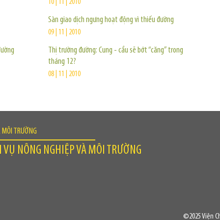
10 | 11 | 2010
Sàn giao dịch ngưng hoạt động vì thiếu đường
09 | 11 | 2010
 đường
Thị trường đường: Cung - cầu sẽ bớt “căng” trong
tháng 12?
08 | 11 | 2010
À MÔI TRƯỜNG
H VỤ NÔNG NGHIỆP VÀ MÔI TRƯỜNG
©2025 Viện Ch