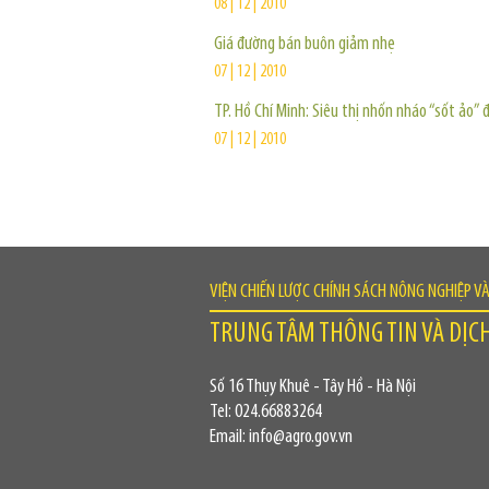
08 | 12 | 2010
Giá đường bán buôn giảm nhẹ
07 | 12 | 2010
TP. Hồ Chí Minh: Siêu thị nhốn nháo “sốt ảo”
07 | 12 | 2010
VIỆN CHIẾN LƯỢC CHÍNH SÁCH NÔNG NGHIỆP V
TRUNG TÂM THÔNG TIN VÀ DỊC
Số 16 Thụy Khuê - Tây Hồ - Hà Nội
Tel: 024.66883264
Email: info@agro.gov.vn