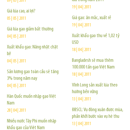
09 | 05 | 2011
19 | 04 | 2011
Giá lúa cao, ai lợi?
Giá gạo: ăn mắc, xuất rẻ
05 | 05 | 2011
19 | 04 | 2011
Giá lúa gạo giảm bất thường
Xuất khẩu gạo thu về 1,02 tỷ
04 | 05 | 2011
USD
Xuất khẩu gạo: Năng nhặt chặt
18 | 04 | 2011
bị!
Bangladesh sẽ mua thêm
04 | 05 | 2011
100.000 tấn gạo Việt Nam
Sản lượng gạo toàn cầu sẽ tăng
18 | 04 | 2011
3% trong năm nay
Vĩnh Long sản xuất lúa theo
04 | 05 | 2011
hướng bền vững
Hàn Quốc muốn nhập gạo Việt
13 | 04 | 2011
Nam
ĐBSCL: Vụ đông xuân được mùa,
28 | 04 | 2011
phấn khởi bước vào vụ hè thu
Nhiều nước Tây Phi muốn nhập
13 | 04 | 2011
khẩu gạo của Việt Nam