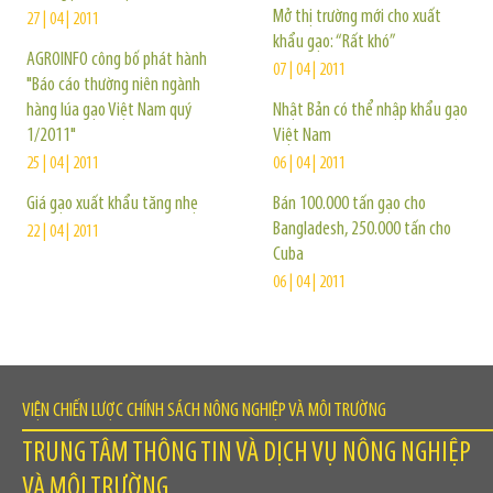
Mở thị trường mới cho xuất
27 | 04 | 2011
khẩu gạo: “Rất khó”
AGROINFO công bố phát hành
07 | 04 | 2011
"Báo cáo thường niên ngành
hàng lúa gạo Việt Nam quý
Nhật Bản có thể nhập khẩu gạo
1/2011"
Việt Nam
25 | 04 | 2011
06 | 04 | 2011
Giá gạo xuất khẩu tăng nhẹ
Bán 100.000 tấn gạo cho
Bangladesh, 250.000 tấn cho
22 | 04 | 2011
Cuba
06 | 04 | 2011
VIỆN CHIẾN LƯỢC CHÍNH SÁCH NÔNG NGHIỆP VÀ MÔI TRƯỜNG
TRUNG TÂM THÔNG TIN VÀ DỊCH VỤ NÔNG NGHIỆP
VÀ MÔI TRƯỜNG