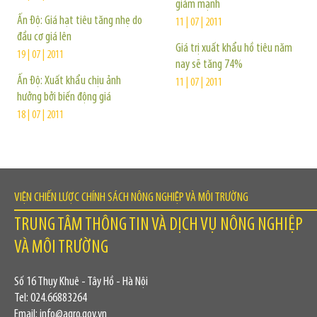
giảm mạnh
Ấn Độ: Giá hạt tiêu tăng nhẹ do
11 | 07 | 2011
đầu cơ giá lên
Giá trị xuất khẩu hồ tiêu năm
19 | 07 | 2011
nay sẽ tăng 74%
Ấn Độ: Xuất khẩu chịu ảnh
11 | 07 | 2011
hưởng bởi biến động giá
18 | 07 | 2011
VIỆN CHIẾN LƯỢC CHÍNH SÁCH NÔNG NGHIỆP VÀ MÔI TRƯỜNG
TRUNG TÂM THÔNG TIN VÀ DỊCH VỤ NÔNG NGHIỆP
VÀ MÔI TRƯỜNG
Số 16 Thụy Khuê - Tây Hồ - Hà Nội
Tel: 024.66883264
Email: info@agro.gov.vn