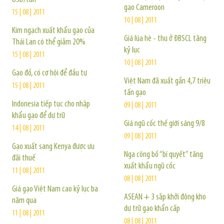
gạo Cameroon
15 | 08 | 2011
10 | 08 | 2011
Kim ngạch xuất khẩu gạo của
Giá lúa hè - thu ở ĐBSCL tăng
Thái Lan có thể giảm 20%
kỷ lục
15 | 08 | 2011
10 | 08 | 2011
Gạo đồ, có cơ hội để đầu tư
Việt Nam đã xuất gần 4,7 triệu
15 | 08 | 2011
tấn gạo
Indonesia tiếp tục cho nhập
09 | 08 | 2011
khẩu gạo để dự trữ
Giá ngũ cốc thế giới sáng 9/8
14 | 08 | 2011
09 | 08 | 2011
Gạo xuất sang Kenya được ưu
Nga công bố “bí quyết” tăng
đãi thuế
xuất khẩu ngũ cốc
11 | 08 | 2011
08 | 08 | 2011
Giá gạo Việt Nam cao kỷ lục ba
ASEAN + 3 sắp khởi động kho
năm qua
dự trữ gạo khẩn cấp
11 | 08 | 2011
08 | 08 | 2011