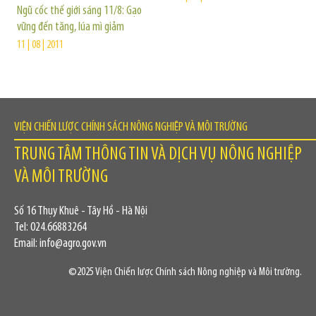
Ngũ cốc thế giới sáng 11/8: Gạo
vững đến tăng, lúa mì giảm
11 | 08 | 2011
VIỆN CHIẾN LƯỢC CHÍNH SÁCH NÔNG NGHIỆP VÀ MÔI TRƯỜNG
TRUNG TÂM THÔNG TIN VÀ DỊCH VỤ NÔNG NGHIỆP
VÀ MÔI TRƯỜNG
Số 16 Thụy Khuê - Tây Hồ - Hà Nội
Tel: 024.66883264
Email: info@agro.gov.vn
©2025 Viện Chiến lược Chính sách Nông nghiệp và Môi trường.