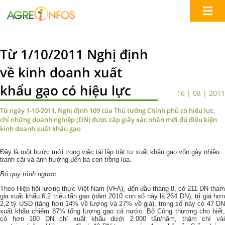
Từ 1/10/2011 Nghị định
về kinh doanh xuất
khẩu gạo có hiệu lực
16 | 08 | 2011
Từ ngày 1-10-2011, Nghị định 109 của Thủ tướng Chính phủ có hiệu lực,
chỉ những doanh nghiệp (DN) được cấp giấy xác nhận mới đủ điều kiện
kinh doanh xuất khẩu gạo
Đây là một bước mới trong việc tái lập trật tự xuất khẩu gạo vốn gây nhiều
tranh cãi và ảnh hưởng đến bà con trồng lúa.
Bỏ quy trình ngược
Theo Hiệp hội lương thực Việt Nam (VFA), đến đầu tháng 8, có 211 DN tham
gia xuất khẩu 6,2 triệu tấn gạo (năm 2010 con số này là 264 DN), trị giá hơn
2,2 tỷ USD (tăng hơn 14% về lượng và 27% về giá), trong số này có 47 DN
xuất khẩu chiếm 87% tổng lượng gạo cả nước. Bộ Công thương cho biết,
có hơn 100 DN chỉ xuất khẩu dưới 2.000 tấn/năm, thậm chí vài