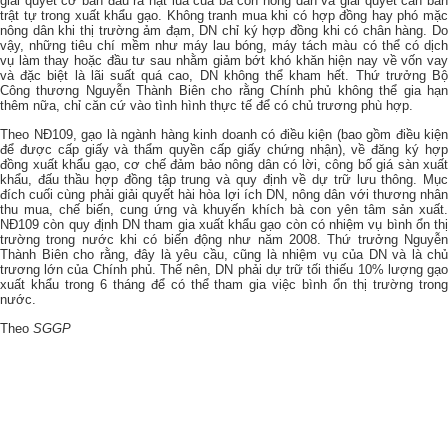
giải quyết cơ bản đầu ra hạt lúa của bà con nông dân và giải quyết căn bản
trật tự trong xuất khẩu gạo. Không tranh mua khi có hợp đồng hay phó mặc
nông dân khi thị trường ảm đạm, DN chỉ ký hợp đồng khi có chân hàng. Do
vậy, những tiêu chí mềm như máy lau bóng, máy tách màu có thể có dịch
vụ làm thay hoặc đầu tư sau nhằm giảm bớt khó khăn hiện nay về vốn vay
và đặc biệt là lãi suất quá cao, DN không thể kham hết. Thứ trưởng Bộ
Công thương Nguyễn Thành Biên cho rằng Chính phủ không thể gia hạn
thêm nữa, chỉ căn cứ vào tình hình thực tế để có chủ trương phù hợp.
Theo NĐ109, gạo là ngành hàng kinh doanh có điều kiện (bao gồm điều kiện
để được cấp giấy và thẩm quyền cấp giấy chứng nhận), về đăng ký hợp
đồng xuất khẩu gạo, cơ chế đảm bảo nông dân có lời, công bố giá sàn xuất
khẩu, đấu thầu hợp đồng tập trung và quy định về dự trữ lưu thông. Mục
đích cuối cùng phải giải quyết hài hòa lợi ích DN, nông dân với thương nhân
thu mua, chế biến, cung ứng và khuyến khích bà con yên tâm sản xuất.
NĐ109 còn quy định DN tham gia xuất khẩu gạo còn có nhiệm vụ bình ổn thị
trường trong nước khi có biến động như năm 2008. Thứ trưởng Nguyễn
Thành Biên cho rằng, đây là yêu cầu, cũng là nhiệm vụ của DN và là chủ
trương lớn của Chính phủ. Thế nên, DN phải dự trữ tối thiếu 10% lượng gạo
xuất khẩu trong 6 tháng để có thể tham gia việc bình ổn thị trường trong
nước.
Theo
SGGP