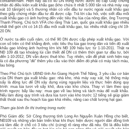
container/năm. Hiện nay đã có 40 DN trong nước được bộ cấp Giấy chứng
nhận đủ điều kiện xuất khẩu gạo (kho chứa ít nhất 5.000 tấn và nhà máy xay
xát 10 tấn/giờ) và 5 thương nhân có vốn đầu tư nước ngoài xuất khẩu gạo
theo giấy chứng nhận đầu tư đã được cấp. Trả lời câu hỏi, việc siết đầu mối
xuất khẩu gạo có ảnh hưởng đến việc tiêu thụ lúa của nông dân, ông Trương
Thanh Phong, Chủ tịch VFA cho rằng Thái Lan, quốc gia xuất khẩu gạo nhiều
nhất thế giới chỉ có 14-15 đầu mối xuất khẩu gạo, lúc nhiều nhất cũng chỉ 19-
20 DN.
Ở nước ta đến cuối năm, có thể 90 DN được cấp phép xuất khẩu gạo. Với
con số trên có thể khẳng định, việc tiêu thụ lúa gạo trong dân và tiến độ xuất
khẩu gạo không ảnh hưởng lớn khi NĐ 109 hiệu lực từ 1-10-2011. Thật ra
NĐ 109 đã tạo khoảng lùi cần thiết để DN có thêm thời gian tự đầu tư, bởi
đến 1-10-2012, DN vẫn được thuê kho. Tuy nhiên, vấn đề phát sinh hiện nay
là có địa phương “đẻ” thêm yêu cầu vào thời điểm đó phải có máy tách màu,
lau bóng.
Theo Phó Chủ tịch UBND tỉnh An Giang Huỳnh Thế Năng, 3 yêu cầu cơ bản
của DN tham gia xuất khẩu gạo: nhà kho, nhà máy xay xát, hệ thống máy
sấy là động lực để DN xây dựng vùng nguyên liệu và thực hiện đúng quy
trình: mua lúa tươi về sấy khô, đưa vào kho chứa. Thay vì làm theo quy
trình ngược bấy lâu nay: mua gạo về lau bóng và tách màu để xuất khẩu.
Nếu làm đúng quy trình và đưa lúa tươi vào kho trước 12 tiếng sẽ giúp giảm
thất thoát sau thu hoạch lúa gạo khá nhiều, nâng cao chất lượng hạt gạo.
Tham gia bình ổn thị trường trong nước
Phó Giám đốc Sở Công thương tỉnh Long An Nguyễn Xuân Hồng cho biết,
NĐ109 và những văn bản triển khai khi thực hiện được người dân đồng tình
và tâm đắc ở chỗ có 3 tiêu chí (cứng) rõ ràng như đã nêu. Đó là điều kiện