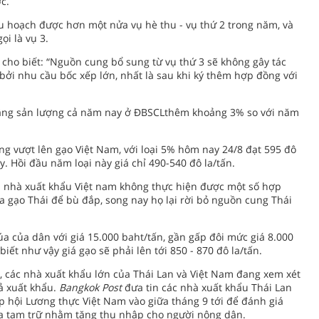
c.
u hoạch được hơn một nửa vụ hè thu - vụ thứ 2 trong năm, và
ọi là vụ 3.
cho biết: “Nguồn cung bổ sung từ vụ thứ 3 sẽ không gây tác
ao bởi nhu cầu bốc xếp lớn, nhất là sau khi ký thêm hợp đồng với
ẽ nâng sản lượng cả năm nay ở ĐBSCLthêm khoảng 3% so với năm
ăng vượt lên gạo Việt Nam, với loại 5% hôm nay 24/8 đạt 595 đô
ây. Hồi đầu năm loại này giá chỉ 490-540 đô la/tấn.
à nhà xuất khẩu Việt nam không thực hiện được một số hợp
gạo Thái để bù đắp, song nay họ lại rời bỏ nguồn cung Thái
a của dân với giá 15.000 baht/tấn, gần gấp đôi mức giá 8.000
iết như vậy giá gạo sẽ phải lên tới 850 - 870 đô la/tấn.
y, các nhà xuất khẩu lớn của Thái Lan và Việt Nam đang xem xét
ả xuất khẩu.
Bangkok Post
đưa tin các nhà xuất khẩu Thái Lan
ệp hội Lương thực Việt Nam vào giữa tháng 9 tới để đánh giá
a tạm trữ nhằm tăng thu nhập cho người nông dân.