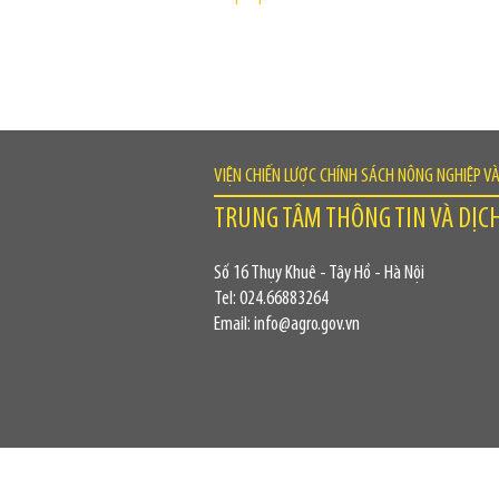
VIỆN CHIẾN LƯỢC CHÍNH SÁCH NÔNG NGHIỆP V
TRUNG TÂM THÔNG TIN VÀ DỊC
Số 16 Thụy Khuê - Tây Hồ - Hà Nội
Tel: 024.66883264
Email: info@agro.gov.vn