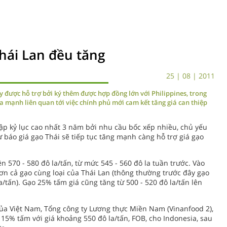
hái Lan đều tăng
25 | 08 | 2011
y được hỗ trợ bởi ký thêm được hợp đồng lớn với Philippines, trong
a mạnh liên quan tới việc chính phủ mới cam kết tăng giá can thiệp
lập kỷ lục cao nhất 3 năm bởi nhu cầu bốc xếp nhiều, chủ yếu
 báo giá gạo Thái sẽ tiếp tục tăng mạnh càng hỗ trợ giá gạo
n 570 - 580 đô la/tấn, từ mức 545 - 560 đô la tuần trước. Vào
 hơn cả gạo cùng loại của Thái Lan (thông thường trước đây gạo
/tấn). Gạo 25% tấm giá cũng tăng từ 500 - 520 đô la/tấn lên
ủa Việt Nam, Tổng công ty Lương thực Miền Nam (Vinanfood 2),
15% tấm với giá khoảng 550 đô la/tấn, FOB, cho Indonesia, sau