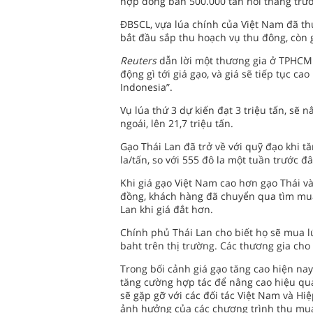
hợp đồng bán 500.000 tấn hồi tháng trướ
ĐBSCL, vựa lúa chính của Việt Nam đã th
bắt đầu sắp thu hoạch vụ thu đông, còn g
Reuters
dẫn lời một thương gia ở TPHCM 
động gì tới giá gạo, và giá sẽ tiếp tục c
Indonesia”.
Vụ lúa thứ 3 dự kiến đạt 3 triệu tấn, s
ngoái, lên 21,7 triệu tấn.
Gạo Thái Lan đã trở về với quỹ đạo khi t
la/tấn, so với 555 đô la một tuần trước đ
Khi giá gạo Việt Nam cao hơn gạo Thái v
đồng, khách hàng đã chuyển qua tìm mua 
Lan khi giá đắt hơn.
Chính phủ Thái Lan cho biết họ sẽ mua lú
baht trên thị trường. Các thương gia cho b
Trong bối cảnh giá gạo tăng cao hiện na
tăng cường hợp tác để nâng cao hiệu qu
sẽ gặp gỡ với các đối tác Việt Nam và Hi
ảnh hưởng của các chương trình thu mu