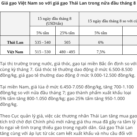
Giá gạo Việt Nam so với giá gạo Thái Lan trong nửa đầu tháng 8
15 ngày đầu tháng 8
15 ngày đầu tháng 8 so với c
(USD/tấn)
5% tấm
25% tấm
5% tấm
Thái Lan
535 - 540
505
6%
Việt Nam
515 - 530
480 - 495
7,5%
Tại thị trường trong nước, giá thóc, gạo tại miền Bắc ổn định so với
cùng kỳ tháng 7. Giá thóc tẻ thường dao động ở mức 6.500-8.500
đồng/kg, giá gạo tẻ thường dao động ở mức 9.000-12.500 đồng/kg.
Tại miền Nam, giá lúa ở mức 6.450-7.050 đồng/kg, tăng 700-1.100
đồng/kg so với nửa đầu tháng 7; gạo thành phẩm xuất khẩu loại
5% tấm tăng 800-1.050 đồng/kg; gạo 25% tấm tăng 950-1.000
đồng/kg.
Theo Cục quản lý giá, việc các thương nhân Thái Lan tăng mua gạo
tích trữ chờ đợi Chính phủ mới nâng giá thu mua đã gây ra tâm lý
lo ngại về tình trạng thiếu gạo trong người dân. Giá gạo Thái Lan
tăng cùng với áp lực từ các cam kết xuất khẩu và nhu cầu đối với