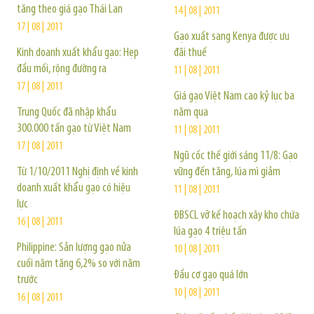
tăng theo giá gạo Thái Lan
14 | 08 | 2011
17 | 08 | 2011
Gạo xuất sang Kenya được ưu
Kinh doanh xuất khẩu gạo: Hẹp
đãi thuế
đầu mối, rộng đường ra
11 | 08 | 2011
17 | 08 | 2011
Giá gạo Việt Nam cao kỷ lục ba
Trung Quốc đã nhập khẩu
năm qua
300.000 tấn gạo từ Việt Nam
11 | 08 | 2011
17 | 08 | 2011
Ngũ cốc thế giới sáng 11/8: Gạo
Từ 1/10/2011 Nghị định về kinh
vững đến tăng, lúa mì giảm
doanh xuất khẩu gạo có hiệu
11 | 08 | 2011
lực
ĐBSCL vỡ kế hoạch xây kho chứa
16 | 08 | 2011
lúa gạo 4 triệu tấn
Philippine: Sản lượng gạo nửa
10 | 08 | 2011
cuối năm tăng 6,2% so với năm
Đầu cơ gạo quá lớn
trước
10 | 08 | 2011
16 | 08 | 2011