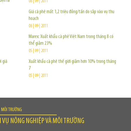
iện ra
06 | 09 | 2011
Giá cà phê mất 1,2 triệu đồng/tấn do sắp vào vụ thu
hoạch
06 | 09 | 2011
Marex: Xuất khẩu cà phê Việt Nam trong tháng 8 có
thể giảm 23%
05 | 09 | 2011
i giá
Xuất khẩu cà phê thế giới giảm hơn 10% trong tháng
7
05 | 09 | 2011
À MÔI TRƯỜNG
H VỤ NÔNG NGHIỆP VÀ MÔI TRƯỜNG