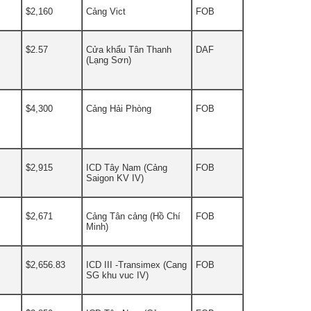
$2,160
Cảng Vict
FOB
$2.57
Cửa khẩu Tân Thanh
DAF
(Lạng Sơn)
$4,300
Cảng Hải Phòng
FOB
$2,915
ICD Tây Nam (Cảng
FOB
Saigon KV IV)
$2,671
Cảng Tân cảng (Hồ Chí
FOB
Minh)
$2,656.83
ICD III -Transimex (Cang
FOB
SG khu vuc IV)