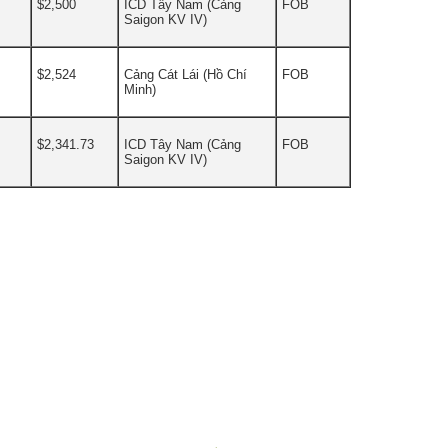
$2,500
ICD Tây Nam (Cảng
FOB
Saigon KV IV)
$2,524
Cảng Cát Lái (Hồ Chí
FOB
Minh)
$2,341.73
ICD Tây Nam (Cảng
FOB
Saigon KV IV)
TIN KHÁC