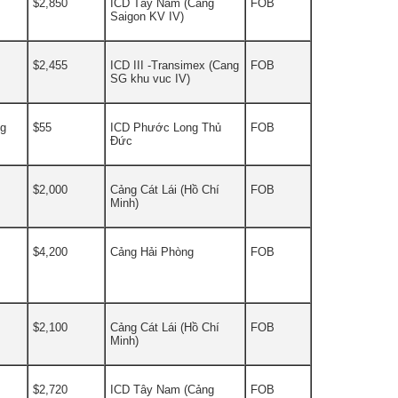
$2,850
ICD Tây Nam (Cảng
FOB
Saigon KV IV)
$2,455
ICD III -Transimex (Cang
FOB
SG khu vuc IV)
ng
$55
ICD Phước Long Thủ
FOB
Đức
$2,000
Cảng Cát Lái (Hồ Chí
FOB
Minh)
$4,200
Cảng Hải Phòng
FOB
$2,100
Cảng Cát Lái (Hồ Chí
FOB
Minh)
$2,720
ICD Tây Nam (Cảng
FOB