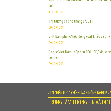
Vụ Cà phê Buôn Ma Thuột: Có căn cứ để khởi k
toà
11 | 09 | 2011
Thị trường cà phê tháng 8/2011
09 | 09 | 2011
Việt Nam phá vỡ hợp đồng xuất khẩu cà phê
09 | 09 | 2011
Cà phê Việt Nam thấp hơn 100 USD/tấn so vớ
London
09 | 09 | 2011
VIỆN CHIẾN LƯỢC CHÍNH SÁCH NÔNG NGHIỆP V
TRUNG TÂM THÔNG TIN VÀ DỊC