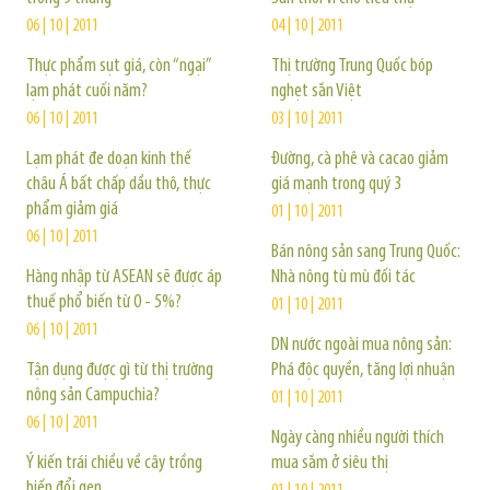
06 | 10 | 2011
04 | 10 | 2011
Thực phẩm sụt giá, còn “ngại”
Thị trường Trung Quốc bóp
lạm phát cuối năm?
nghẹt sắn Việt
06 | 10 | 2011
03 | 10 | 2011
Lạm phát đe doạn kinh thế
Đường, cà phê và cacao giảm
châu Á bất chấp dầu thô, thực
giá mạnh trong quý 3
phẩm giảm giá
01 | 10 | 2011
06 | 10 | 2011
Bán nông sản sang Trung Quốc:
Hàng nhập từ ASEAN sẽ được áp
Nhà nông tù mù đối tác
thuế phổ biến từ 0 - 5%?
01 | 10 | 2011
06 | 10 | 2011
DN nước ngoài mua nông sản:
Tận dụng được gì từ thị trường
Phá độc quyền, tăng lợi nhuận
nông sản Campuchia?
01 | 10 | 2011
06 | 10 | 2011
Ngày càng nhiều người thích
Ý kiến trái chiều về cây trồng
mua sắm ở siêu thị
biến đổi gen