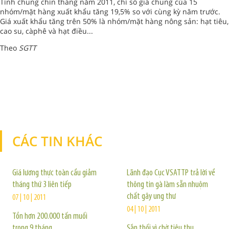
Tính chung chín tháng năm 2011, chỉ số giá chung của 15
nhóm/mặt hàng xuất khẩu tăng 19,5% so với cùng kỳ năm trước.
Giá xuất khẩu tăng trên 50% là nhóm/mặt hàng nông sản: hạt tiêu,
cao su, càphê và hạt điều...
Theo
SGTT
CÁC TIN KHÁC
TIN KHÁC
Giá lương thực toàn cầu giảm
Lãnh đạo Cục VSATTP trả lời về
tháng thứ 3 liên tiếp
thông tin gà làm sẵn nhuộm
chất gây ung thư
07 | 10 | 2011
04 | 10 | 2011
Tồn hơn 200.000 tấn muối
trong 9 tháng
Sắn thối vì chờ tiêu thụ