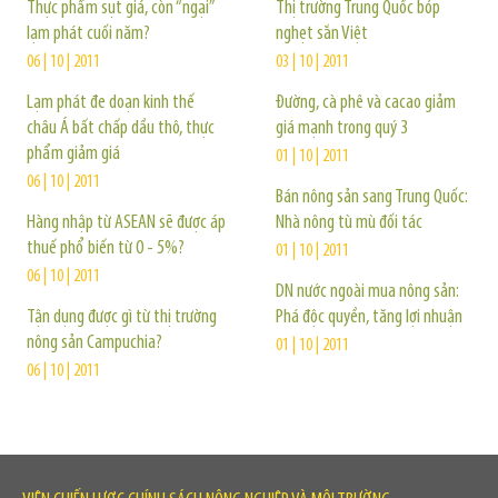
Thực phẩm sụt giá, còn “ngại”
Thị trường Trung Quốc bóp
lạm phát cuối năm?
nghẹt sắn Việt
06 | 10 | 2011
03 | 10 | 2011
Lạm phát đe doạn kinh thế
Đường, cà phê và cacao giảm
châu Á bất chấp dầu thô, thực
giá mạnh trong quý 3
phẩm giảm giá
01 | 10 | 2011
06 | 10 | 2011
Bán nông sản sang Trung Quốc:
Hàng nhập từ ASEAN sẽ được áp
Nhà nông tù mù đối tác
thuế phổ biến từ 0 - 5%?
01 | 10 | 2011
06 | 10 | 2011
DN nước ngoài mua nông sản:
Tận dụng được gì từ thị trường
Phá độc quyền, tăng lợi nhuận
nông sản Campuchia?
01 | 10 | 2011
06 | 10 | 2011