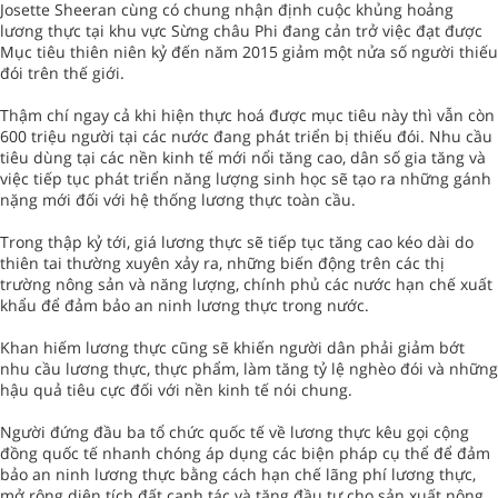
Josette Sheeran cùng có chung nhận định cuộc khủng hoảng
lương thực tại khu vực Sừng châu Phi đang cản trở việc đạt được
Mục tiêu thiên niên kỷ đến năm 2015 giảm một nửa số người thiếu
đói trên thế giới.
Thậm chí ngay cả khi hiện thực hoá được mục tiêu này thì vẫn còn
600 triệu người tại các nước đang phát triển bị thiếu đói. Nhu cầu
tiêu dùng tại các nền kinh tế mới nổi tăng cao, dân số gia tăng và
việc tiếp tục phát triển năng lượng sinh học sẽ tạo ra những gánh
nặng mới đối với hệ thống lương thực toàn cầu.
Trong thập kỷ tới, giá lương thực sẽ tiếp tục tăng cao kéo dài do
thiên tai thường xuyên xảy ra, những biến động trên các thị
trường nông sản và năng lượng, chính phủ các nước hạn chế xuất
khẩu để đảm bảo an ninh lương thực trong nước.
Khan hiếm lương thực cũng sẽ khiến người dân phải giảm bớt
nhu cầu lương thực, thực phẩm, làm tăng tỷ lệ nghèo đói và những
hậu quả tiêu cực đối với nền kinh tế nói chung.
Người đứng đầu ba tổ chức quốc tế về lương thực kêu gọi cộng
đồng quốc tế nhanh chóng áp dụng các biện pháp cụ thể để đảm
bảo an ninh lương thực bằng cách hạn chế lãng phí lương thực,
mở rộng diện tích đất canh tác và tăng đầu tư cho sản xuất nông