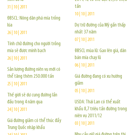
tấn
31 | 10 | 2011
10 | 10 | 2011
ĐBSCL: Nông dân phá mía trồng
lúa
Dự trữ đường của Mỹ gần thấp
nhất 37 năm
26 | 10 | 2011
07 | 10 | 2011
Tính chữ đường cho người trồng
mía sẽ được minh bạch
ĐBSCL mùa lũ: Gạo lên giá, dân
bán mía chạy lũ
26 | 10 | 2011
06 | 10 | 2011
Sản lượng đường niên vụ mới có
thể tăng thêm 250.000 tấn
Giá đường đang có xu hướng
giảm
25 | 10 | 2011
05 | 10 | 2011
Thế giới sẽ dư cung đường lần
đầu trong 4 năm qua
USDA: Thái Lan có thể xuất
khẩu 8,7 triệu tấn đường trong
24 | 10 | 2011
niên vụ 2011/12
Giá đường giảm có thể thúc đẩy
03 | 10 | 2011
Trung Quốc nhập khẩu
Nhu cầu giữ giá đường trên thị