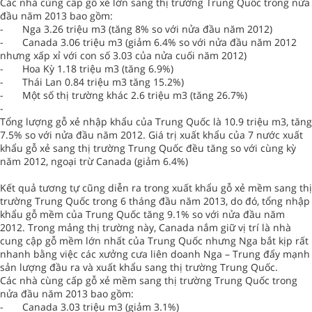
Các nhà cùng cấp gỗ xẻ lớn sang thị trường Trung Quốc trong nửa
đầu năm 2013 bao gồm:
-
Nga 3.26 triệu m3 (tăng 8% so với nửa đầu năm 2012)
-
Canada 3.06 triệu m3 (giảm 6.4% so với nửa đầu năm 2012
nhưng xấp xỉ với con số 3.03 của nửa cuối năm 2012)
-
Hoa Kỳ 1.18 triệu m3 (tăng 6.9%)
-
Thái Lan 0.84 triệu m3 tăng 15.2%)
-
Một số thị trường khác 2.6 triệu m3 (tăng 26.7%)
-
Tổng lượng gỗ xẻ nhập khẩu của Trung Quốc là 10.9 triệu m3, tăng
7.5% so với nửa đầu năm 2012. Giá trị xuất khẩu của 7 nước xuất
khẩu gỗ xẻ sang thị trường Trung Quốc đều tăng so với cùng kỳ
năm 2012, ngoại trừ Canada (giảm 6.4%)
Kết quả tương tự cũng diễn ra trong xuất khẩu gỗ xẻ mềm sang thị
trường Trung Quốc trong 6 tháng đầu năm 2013, do đó, tổng nhập
khẩu gỗ mềm của Trung Quốc tăng 9.1% so với nửa đầu năm
2012. Trong mảng thị trường này, Canada nắm giữ vị trí là nhà
cung cập gỗ mềm lớn nhất của Trung Quốc nhưng Nga bắt kịp rất
nhanh bằng việc các xưởng cưa liên doanh Nga – Trung đẩy mạnh
sản lượng đầu ra và xuất khẩu sang thị trường Trung Quốc.
Các nhà cùng cấp gỗ xẻ mềm sang thị trường Trung Quốc trong
nửa đầu năm 2013 bao gồm:
-
Canada 3.03 triệu m3 (giảm 3.1%)