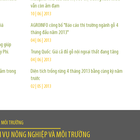
vẫn còn ảm đạm
10 | 06 | 2013
iá
AGROINFO công bố "Báo cáo thị trường ngành gỗ 4
tháng đầu năm 2013"
04 | 06 | 2013
ng giúp
y Phi.
Trung Quốc: Giá cả đồ gỗ nội ngoại thất đang tăng
04 | 06 | 2013
iảm trong
Diện tích trồng rừng 4 tháng 2013 bằng cùng kỳ năm
trước
02 | 05 | 2013
À MÔI TRƯỜNG
H VỤ NÔNG NGHIỆP VÀ MÔI TRƯỜNG