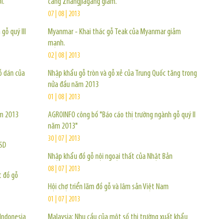
i.
cảng Zhangjiagang giảm.
07 | 08 | 2013
gỗ quý III
Myanmar - Khai thác gỗ Teak của Myanmar giảm
mạnh.
02 | 08 | 2013
ỗ dán của
Nhập khẩu gỗ tròn và gỗ xẻ của Trung Quốc tăng trong
nửa đầu năm 2013
01 | 08 | 2013
ăm 2013
AGROINFO công bố "Báo cáo thị trường ngành gỗ quý II
năm 2013"
30 | 07 | 2013
USD
Nhập khẩu đồ gỗ nội ngoại thất của Nhật Bản
08 | 07 | 2013
t đồ gỗ
Hội chợ triển lãm đồ gỗ và lâm sản Việt Nam
01 | 07 | 2013
 Indonesia
Malaysia: Nhu cầu của một số thị trường xuất khẩu