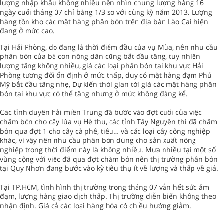
lượng nhập khẩu không nhiều nên nhìn chung lượng hàng 16
ngày cuối tháng 07 chỉ bằng 1/3 so với cùng kỳ năm 2013. Lượng
hàng tồn kho các mặt hàng phân bón trên địa bàn Lào Cai hiện
đang ở mức cao.
Tại Hải Phòng, do đang là thời điểm đầu của vụ Mùa, nên nhu cầu
phân bón của bà con nông dân cũng bắt đầu tăng, tuy nhiên
lượng tăng không nhiều, giá các loại phân bón tại khu vực Hải
Phòng tương đối ổn định ở mức thấp, duy có mặt hàng đạm Phú
Mỹ bắt đầu tăng nhẹ, Dự kiến thời gian tới giá các mặt hàng phân
bón tại khu vực có thể tăng nhưng ở mức không đáng kể.
Các tỉnh duyên hải miền Trung đã bước vào đợt cuối của việc
chăm bón cho cây lúa vụ Hè thu, các tỉnh Tây Nguyên thì đã chăm
bón qua đợt 1 cho cây cà phê, tiêu… và các loại cây công nghiệp
khác, vì vậy nên nhu cầu phân bón dùng cho sản xuất nông
nghiệp trong thời điểm này là không nhiều. Mưa nhiều tại một số
vùng cộng với việc đã qua đợt chăm bón nên thị trường phân bón
tại Quy Nhơn đang bước vào kỳ tiêu thụ ít về lượng và thấp về giá.
Tại TP.HCM, tình hình thị trường trong tháng 07 vẫn hết sức ảm
đạm, lượng hàng giao dịch thấp. Thị trường diễn biến không theo
nhận định. Giá cả các loại hàng hóa có chiều hướng giảm.