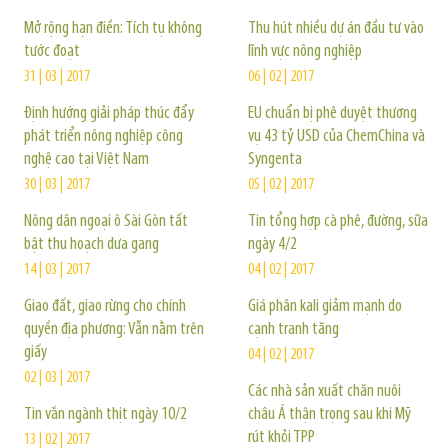
Mở rộng hạn điền: Tích tụ không
Thu hút nhiều dự án đầu tư vào
tước đoạt
lĩnh vực nông nghiệp
31 | 03 | 2017
06 | 02 | 2017
Định hướng giải pháp thúc đẩy
EU chuẩn bị phê duyệt thương
phát triển nông nghiệp công
vụ 43 tỷ USD của ChemChina và
nghệ cao tại Việt Nam
Syngenta
30 | 03 | 2017
05 | 02 | 2017
Nông dân ngoại ô Sài Gòn tất
Tin tổng hợp cà phê, đường, sữa
bật thu hoạch dưa gang
ngày 4/2
14 | 03 | 2017
04 | 02 | 2017
Giao đất, giao rừng cho chính
Giá phân kali giảm mạnh do
quyền địa phương: Vẫn nằm trên
cạnh tranh tăng
giấy
04 | 02 | 2017
02 | 03 | 2017
Các nhà sản xuất chăn nuôi
Tin vắn ngành thịt ngày 10/2
châu Á thận trọng sau khi Mỹ
rút khỏi TPP
13 | 02 | 2017