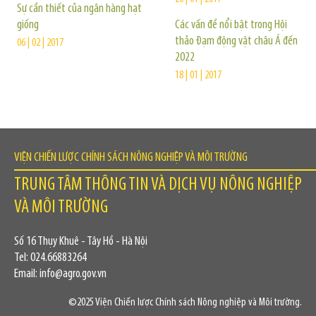
Sự cần thiết của ngân hàng hạt
giống
Các vấn đề nổi bật trong Hội
thảo Đạm động vật châu Á đến
06 | 02 | 2017
2022
18 | 01 | 2017
VIỆN CHIẾN LƯỢC CHÍNH SÁCH NÔNG NGHIỆP VÀ MÔI TRƯỜNG
TRUNG TÂM THÔNG TIN VÀ DỊCH VỤ NÔNG NGHIỆP
VÀ MÔI TRƯỜNG
Số 16 Thụy Khuê - Tây Hồ - Hà Nội
Tel: 024.66883264
Email: info@agro.gov.vn
©2025 Viện Chiến lược Chính sách Nông nghiệp và Môi trường.