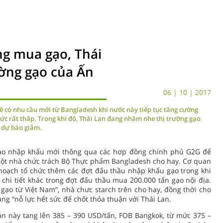
g mua gạo, Thái
ờng gạo của Ấn
06 | 10 | 2017
sẽ có nhu cầu mới từ Bangladesh khi nước này tiếp tục tăng cường
c rất thấp. Trong khi đó, Thái Lan đang nhăm nhe thị trường gạo
 dự báo giảm.
ạo nhập khẩu mới thông qua các hơp đồng chính phủ G2G để
một nhà chức trách Bộ Thực phẩm Bangladesh cho hay. Cơ quan
hoạch tổ chức thêm các đợt đấu thầu nhập khẩu gạo trong khi
 chi tiết khác trong đợt đấu thầu mua 200.000 tấn gạo nội địa.
ạo từ Việt Nam”, nhà chưc starch trên cho hay, đồng thời cho
g “nỗ lực hết sức để chốt thỏa thuận với Thái Lan.
ần này tang lên 385 – 390 USD/tấn, FOB Bangkok, từ mức 375 –