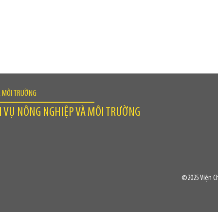
À MÔI TRƯỜNG
H VỤ NÔNG NGHIỆP VÀ MÔI TRƯỜNG
©2025 Viện Ch