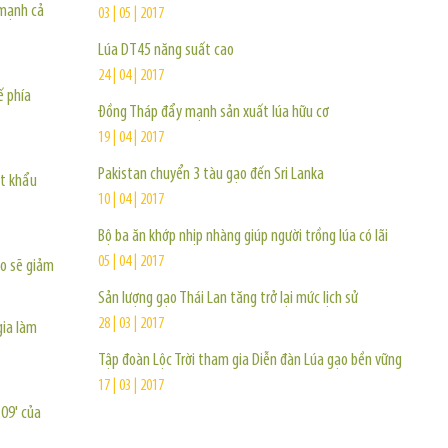
 mạnh cả
03 | 05 | 2017
Lúa DT45 năng suất cao
24 | 04 | 2017
ế phía
Đồng Tháp đẩy mạnh sản xuất lúa hữu cơ
19 | 04 | 2017
Pakistan chuyển 3 tàu gạo đến Sri Lanka
ất khẩu
10 | 04 | 2017
Bộ ba ăn khớp nhịp nhàng giúp người trồng lúa có lãi
05 | 04 | 2017
o sẽ giảm
Sản lượng gạo Thái Lan tăng trở lại mức lịch sử
28 | 03 | 2017
gia làm
Tập đoàn Lộc Trời tham gia Diễn đàn Lúa gạo bền vững
17 | 03 | 2017
109' của