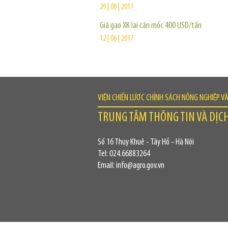
29 | 08 | 2017
Giá gạo XK lại cán mốc 400 USD/tấn
12 | 06 | 2017
VIỆN CHIẾN LƯỢC CHÍNH SÁCH NÔNG NGHIỆP V
TRUNG TÂM THÔNG TIN VÀ DỊC
Số 16 Thụy Khuê - Tây Hồ - Hà Nội
Tel: 024.66883264
Email: info@agro.gov.vn