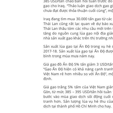
385 USD/tấn chào bán hồi tuần trước do
gạo cho Iraq. “Thảo luận giao dịch gạo g
chưa đạt được thỏa thuận cuối cùng”, mộ
Iraq đang tìm mua 30.000 tấn gạo từ các 
Thái Lan cũng rất lạc quan về dự báo xu
Thái Lan thâu tóm các nhu cầu mới trên 
tăng do nguồn cung lúa gạo nội địa giả
nhà sản xuất gạo khác trên thị trường nh
Sản xuất lúa gạo tại Ấn Độ trong vụ hè
2017-18. Sản xuất lúa gạo tại Ấn Độ đượ
bình trong mùa mưa năm nay.
Giá gạo đồ Ấn Độ 5% tấn giảm 3 USD/tấn
“Gạo Ấn Độ hiện có khả năng cạnh tranh 
Việt Nam rẻ hơn nhiều so với Ấn Độ”, m
định.
Giá gạo trắng 5% tấm của Việt Nam giả
Gòn, từ mức 385 – 395 USD/tấn hồi tuần 
bước vào mùa giao dịch sôi động cuối 
tranh hơn. Sản lượng lúa vụ hè thu của
dịch tại thành phố Hồ Chí Minh cho hay.