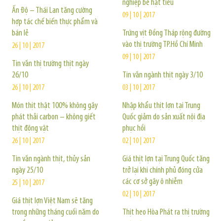
nghiệp bé hạt tiêu
Ấn Độ – Thái Lan tăng cường
09 | 10 | 2017
hợp tác chế biến thực phẩm và
bán lẻ
Trứng vịt Đồng Tháp rộng đường
vào thị trường TP.Hồ Chí Minh
26 | 10 | 2017
09 | 10 | 2017
Tin vắn thị trường thịt ngày
26/10
Tin vắn ngành thịt ngày 3/10
26 | 10 | 2017
03 | 10 | 2017
Món thịt thật 100% không gây
Nhập khẩu thịt lợn tại Trung
phát thải carbon – không giết
Quốc giảm do sản xuất nội địa
thịt động vật
phục hồi
26 | 10 | 2017
02 | 10 | 2017
Tin vắn ngành thịt, thủy sản
Giá thịt lợn tại Trung Quốc tăng
ngày 25/10
trở lại khi chính phủ đóng cửa
các cơ sở gây ô nhiễm
25 | 10 | 2017
02 | 10 | 2017
Giá thịt lợn Việt Nam sẽ tăng
trong những tháng cuối năm do
Thịt heo Hòa Phát ra thị trường