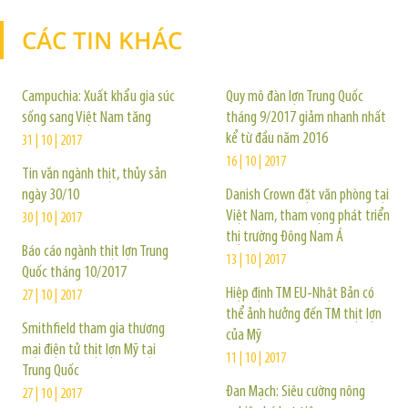
CÁC TIN KHÁC
TIN KHÁC
Campuchia: Xuất khẩu gia súc
Quy mô đàn lợn Trung Quốc
sống sang Việt Nam tăng
tháng 9/2017 giảm nhanh nhất
kể từ đầu năm 2016
31 | 10 | 2017
16 | 10 | 2017
Tin vắn ngành thịt, thủy sản
ngày 30/10
Danish Crown đặt văn phòng tại
Việt Nam, tham vọng phát triển
30 | 10 | 2017
thị trường Đông Nam Á
Báo cáo ngành thịt lợn Trung
13 | 10 | 2017
Quốc tháng 10/2017
Hiệp định TM EU-Nhật Bản có
27 | 10 | 2017
thể ảnh hưởng đến TM thịt lợn
Smithfield tham gia thương
của Mỹ
mại điện tử thịt lợn Mỹ tại
11 | 10 | 2017
Trung Quốc
Đan Mạch: Siêu cường nông
27 | 10 | 2017