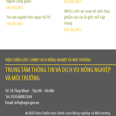
nguồn cung giảm
02 | 10 | 2017
18 | 10 | 2017
ĐBSCL siết an toàn vệ sinh thực
Tin vắn ngành thịt ngày 16/10
phẩm tại các lò giết mổ tập
trung
16 | 10 | 2017
02 | 10 | 2017
VIỆN CHIẾN LƯỢC CHÍNH SÁCH NÔNG NGHIỆP VÀ MÔI TRƯỜNG
TRUNG TÂM THÔNG TIN VÀ DỊCH VỤ NÔNG NGHIỆP
VÀ MÔI TRƯỜNG
Số 16 Thụy Khuê - Tây Hồ - Hà Nội
Tel: 024.66883264
Email: info@agro.gov.vn
©2025 Viện Chiến lược Chính sách Nông nghiệp và Môi trường.