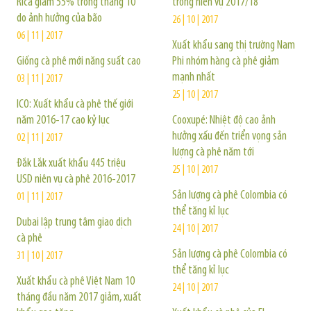
Rica giảm 55% trong tháng 10
trong niên vụ 2017/18
do ảnh hưởng của bão
26 | 10 | 2017
06 | 11 | 2017
Xuất khẩu sang thị trường Nam
Giống cà phê mới năng suất cao
Phi nhóm hàng cà phê giảm
mạnh nhất
03 | 11 | 2017
25 | 10 | 2017
ICO: Xuất khẩu cà phê thế giới
năm 2016-17 cao kỷ lục
Cooxupé: Nhiệt độ cao ảnh
hưởng xấu đến triển vọng sản
02 | 11 | 2017
lượng cà phê năm tới
Đắk Lắk xuất khẩu 445 triệu
25 | 10 | 2017
USD niên vụ cà phê 2016-2017
Sản lượng cà phê Colombia có
01 | 11 | 2017
thể tăng kỉ lục
Dubai lập trung tâm giao dịch
24 | 10 | 2017
cà phê
Sản lượng cà phê Colombia có
31 | 10 | 2017
thể tăng kỉ lục
Xuất khẩu cà phê Việt Nam 10
24 | 10 | 2017
tháng đầu năm 2017 giảm, xuất