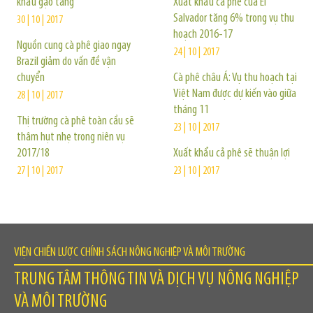
khẩu gạo tăng
Xuất khẩu cà phê của El
Salvador tăng 6% trong vụ thu
30 | 10 | 2017
hoạch 2016-17
Nguồn cung cà phê giao ngay
24 | 10 | 2017
Brazil giảm do vấn đề vận
chuyển
Cà phê châu Á: Vụ thu hoạch tại
Việt Nam được dự kiến vào giữa
28 | 10 | 2017
tháng 11
Thị trường cà phê toàn cầu sẽ
23 | 10 | 2017
thâm hụt nhẹ trong niên vụ
2017/18
Xuất khẩu cả phê sẽ thuận lợi
27 | 10 | 2017
23 | 10 | 2017
VIỆN CHIẾN LƯỢC CHÍNH SÁCH NÔNG NGHIỆP VÀ MÔI TRƯỜNG
TRUNG TÂM THÔNG TIN VÀ DỊCH VỤ NÔNG NGHIỆP
VÀ MÔI TRƯỜNG