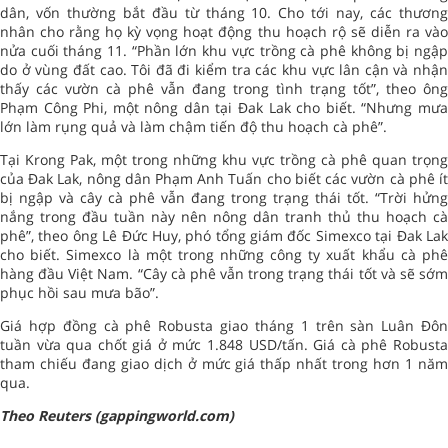
dân, vốn thường bắt đầu từ tháng 10. Cho tới nay, các thương
nhân cho rằng họ kỳ vọng hoạt động thu hoạch rộ sẽ diễn ra vào
nửa cuối tháng 11. “Phần lớn khu vực trồng cà phê không bị ngập
do ở vùng đất cao. Tôi đã đi kiểm tra các khu vực lân cận và nhận
thấy các vườn cà phê vẫn đang trong tình trạng tốt”, theo ông
Phạm Công Phi, một nông dân tại Đak Lak cho biết. “Nhưng mưa
lớn làm rụng quả và làm chậm tiến độ thu hoạch cà phê”.
Tại Krong Pak, một trong những khu vực trồng cà phê quan trọng
của Đak Lak, nông dân Phạm Anh Tuấn cho biết các vườn cà phê ít
bị ngập và cây cà phê vẫn đang trong trạng thái tốt. “Trời hửng
nắng trong đầu tuần này nên nông dân tranh thủ thu hoạch cà
phê”, theo ông Lê Đức Huy, phó tổng giám đốc Simexco tại Đak Lak
cho biết. Simexco là một trong những công ty xuất khẩu cà phê
hàng đầu Việt Nam. “Cây cà phê vẫn trong trạng thái tốt và sẽ sớm
phục hồi sau mưa bão”.
Giá hợp đồng cà phê Robusta giao tháng 1 trên sàn Luân Đôn
tuần vừa qua chốt giá ở mức 1.848 USD/tấn. Giá cà phê Robusta
tham chiếu đang giao dịch ở mức giá thấp nhất trong hơn 1 năm
qua.
Theo Reuters (gappingworld.com)