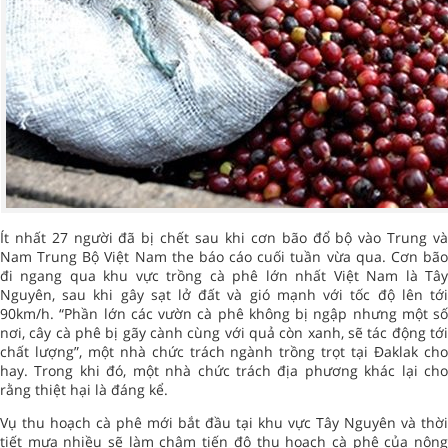
Ít nhất 27 người đã bị chết sau khi cơn bão đổ bộ vào Trung và
Nam Trung Bộ Việt Nam the báo cáo cuối tuần vừa qua. Cơn bão
đi ngang qua khu vực trồng cà phê lớn nhất Việt Nam là Tây
Nguyên, sau khi gây sạt lở đất và gió mạnh với tốc độ lên tới
90km/h. “Phần lớn các vườn cà phê không bị ngập nhưng một số
nơi, cây cà phê bị gãy cành cùng với quả còn xanh, sẽ tác động tới
chất lượng”, một nhà chức trách ngành trồng trọt tại Đaklak cho
hay. Trong khi đó, một nhà chức trách địa phương khác lại cho
rằng thiệt hại là đáng kể.
Vụ thu hoạch cà phê mới bắt đầu tại khu vực Tây Nguyên và thời
tiết mưa nhiều sẽ làm chậm tiến độ thu hoạch cà phê của nông