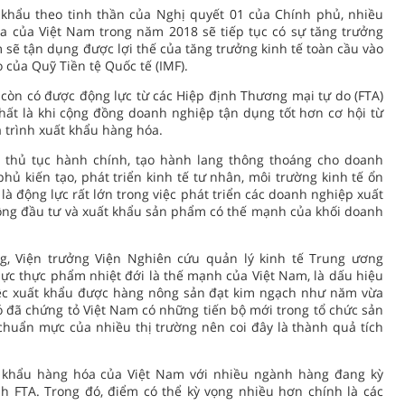
hẩu theo tinh thần của Nghị quyết 01 của Chính phủ, nhiều
a của Việt Nam trong năm 2018 sẽ tiếp tục có sự tăng trưởng
m sẽ tận dụng được lợi thế của tăng trưởng kinh tế toàn cầu vào
của Quỹ Tiền tệ Quốc tế (IMF).
còn có được động lực từ các Hiệp định Thương mại tự do (FTA)
hất là khi cộng đồng doanh nghiệp tận dụng tốt hơn cơ hội từ
á trình xuất khẩu hàng hóa.
ch thủ tục hành chính, tạo hành lang thông thoáng cho doanh
hủ kiến tạo, phát triển kinh tế tư nhân, môi trường kinh tế ổn
là động lực rất lớn trong việc phát triển các doanh nghiệp xuất
ộng đầu tư và xuất khẩu sản phẩm có thế mạnh của khối doanh
g, Viện trưởng Viện Nghiên cứu quản lý kinh tế Trung ương
hực thực phẩm nhiệt đới là thế mạnh của Việt Nam, là dấu hiệu
việc xuất khẩu được hàng nông sản đạt kim ngạch như năm vừa
đó đã chứng tỏ Việt Nam có những tiến bộ mới trong tổ chức sản
chuẩn mực của nhiều thị trường nên coi đây là thành quả tích
 khẩu hàng hóa của Việt Nam với nhiều ngành hàng đang kỳ
nh FTA. Trong đó, điểm có thể kỳ vọng nhiều hơn chính là các