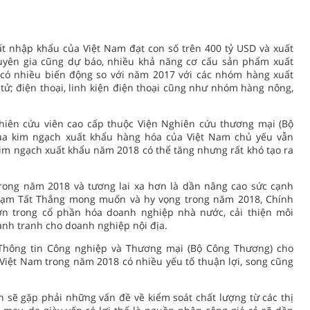
ất nhập khẩu của Việt Nam đạt con số trên 400 tỷ USD và xuất
huyên gia cũng dự báo, nhiều khả năng cơ cấu sản phẩm xuất
có nhiều biến động so với năm 2017 với các nhóm hàng xuất
 tử; điện thoại, linh kiện điện thoại cũng như nhóm hàng nông,
iên cứu viên cao cấp thuộc Viện Nghiên cứu thương mại (Bộ
qua kim ngạch xuất khẩu hàng hóa của Việt Nam chủ yếu vẫn
im ngạch xuất khẩu năm 2018 có thể tăng nhưng rất khó tạo ra
trong năm 2018 và tương lai xa hơn là dần nâng cao sức cạnh
Phạm Tất Thắng mong muốn và hy vọng trong năm 2018, Chính
n trong cổ phần hóa doanh nghiệp nhà nước, cải thiện môi
ạnh tranh cho doanh nghiệp nội địa.
hông tin Công nghiệp và Thương mại (Bộ Công Thương) cho
 Việt Nam trong năm 2018 có nhiều yếu tố thuận lợi, song cũng
 sẽ gặp phải những vấn đề về kiểm soát chất lượng từ các thị