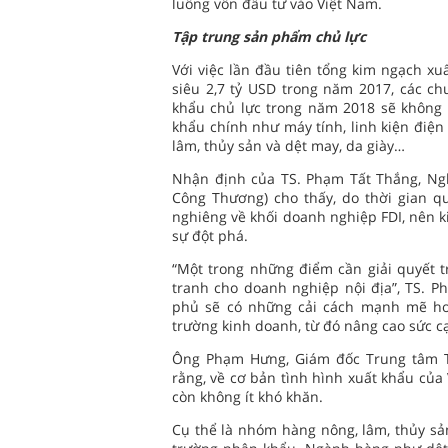
luồng vốn đầu tư vào Việt Nam.
Tập trung sản phẩm chủ lực
Với việc lần đầu tiên tổng kim ngạch xu
siêu 2,7 tỷ USD trong năm 2017, các c
khẩu chủ lực trong năm 2018 sẽ không 
khẩu chính như máy tính, linh kiện điện
lâm, thủy sản và dệt may, da giày…
Nhận định của TS. Phạm Tất Thắng, Ngh
Công Thương) cho thấy, do thời gian 
nghiêng về khối doanh nghiệp FDI, nên k
sự đột phá.
“Một trong những điểm cần giải quyết 
tranh cho doanh nghiệp nội địa”, TS. 
phủ sẽ có những cải cách mạnh mẽ hơ
trường kinh doanh, từ đó nâng cao sức c
Ông Phạm Hưng, Giám đốc Trung tâm T
rằng, về cơ bản tình hình xuất khẩu của
còn không ít khó khăn.
Cụ thể là nhóm hàng nông, lâm, thủy sản