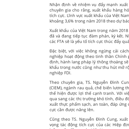
Nhận định về nhiệm vụ đẩy mạnh xuất k
chuyên gia cho rằng, xuất khẩu hàng hó
tích cực. Lĩnh vực xuất khẩu của Việt Na
khoảng 3,6% trong năm 2018 theo dự báo 
Xuất khẩu của Việt Nam trong năm 2018 
đã và đang tiếp tục đàm phán, ký kết. N
các FTA sẽ là yếu tố tích cực thúc đẩy qu
Đặc biệt, với việc không ngừng cải cá
nghiệp hoạt động theo tinh thần Chính p
định, hành lang pháp lý thông thoáng sẽ 
khẩu trong nước cũng như thu hút mở r
nghiệp FDI.
Theo chuyên gia, TS. Nguyễn Đình Cun
(CIEM), ngành rau quả, chế biến lương t
thể hiện được lợi thế cạnh tranh. Với 
qua sang các thị trường khó tính, điều 
xuất thực phẩm sạch, an toàn, đáp ứng 
cực cần được nâng lên.
Cũng theo TS. Nguyễn Đình Cung, xuất
vọng tác động tích cực của các Hiệp đị