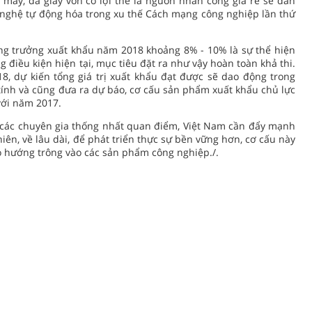
ay, da giày vốn có lợi thế là nguồn nhân công giá rẻ sẽ dần
 nghệ tự động hóa trong xu thế Cách mạng công nghiệp lần thứ
ăng trưởng xuất khẩu năm 2018 khoảng 8% - 10% là sự thể hiện
 điều kiện hiện tại, mục tiêu đặt ra như vậy hoàn toàn khả thi.
8, dự kiến tổng giá trị xuất khẩu đạt được sẽ dao động trong
tính và cũng đưa ra dự báo, cơ cấu sản phẩm xuất khẩu chủ lực
với năm 2017.
, các chuyên gia thống nhất quan điểm, Việt Nam cần đẩy mạnh
ên, về lâu dài, để phát triển thực sự bền vững hơn, cơ cấu này
o hướng trông vào các sản phẩm công nghiệp./.
TIN KHÁC