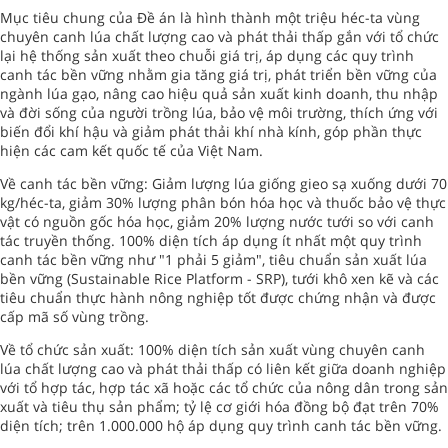
Mục tiêu chung của Đề án là hình thành một triệu héc-ta vùng
chuyên canh lúa chất lượng cao và phát thải thấp gắn với tổ chức
lại hệ thống sản xuất theo chuỗi giá trị, áp dụng các quy trình
canh tác bền vững nhằm gia tăng giá trị, phát triển bền vững của
ngành lúa gạo, nâng cao hiệu quả sản xuất kinh doanh, thu nhập
và đời sống của người trồng lúa, bảo vệ môi trường, thích ứng với
biến đổi khí hậu và giảm phát thải khí nhà kính, góp phần thực
hiện các cam kết quốc tế của Việt Nam.
Về canh tác bền vững: Giảm lượng lúa giống gieo sạ xuống dưới 70
kg/héc-ta, giảm 30% lượng phân bón hóa học và thuốc bảo vệ thực
vật có nguồn gốc hóa học, giảm 20% lượng nước tưới so với canh
tác truyền thống. 100% diện tích áp dụng ít nhất một quy trình
canh tác bền vững như "1 phải 5 giảm", tiêu chuẩn sản xuất lúa
bền vững (Sustainable Rice Platform - SRP), tưới khô xen kẽ và các
tiêu chuẩn thực hành nông nghiệp tốt được chứng nhận và được
cấp mã số vùng trồng.
Về tổ chức sản xuất: 100% diện tích sản xuất vùng chuyên canh
lúa chất lượng cao và phát thải thấp có liên kết giữa doanh nghiệp
với tổ hợp tác, hợp tác xã hoặc các tổ chức của nông dân trong sản
xuất và tiêu thụ sản phẩm; tỷ lệ cơ giới hóa đồng bộ đạt trên 70%
diện tích; trên 1.000.000 hộ áp dụng quy trình canh tác bền vững.