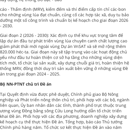
cáo - Thẩm định (MRV), kiểm đếm và thí điểm cấp tín chỉ các-bon
cho những vùng lúa đạt chuẩn, củng cố các hợp tác xã, duy tu bảo
dưỡng một số công trình và chuẩn bị kế hoạch cho giai đoạn 2026
- 2030.
Giai đoạn 2 (2026 - 2030): Xác định cụ thể khu vực trọng tâm để
lập dự án đầu tư phát triển vùng lúa chuyên canh chất lượng cao
giảm phát thải mới ngoài vùng Dự án VnSAT và sẽ mở rộng thêm
820.000 héc-ta. Giai đoạn này sẽ tập trung vào các hoạt động chủ
yếu như đầu tư hoàn thiện cơ sở hạ tầng cho những vùng diện
tích mới, tổ chức lại sản xuất, xây dựng chuỗi giá trị, hoàn thiện hệ
thống MRV, đồng thời duy trì sản xuất bền vững ở những vùng Đề
án trong giai đoạn 2024 - 2025.
Bộ NN-PTNT chủ trì Đề án
Tại Quyết định vừa được phê duyệt, Chính phủ giao Bộ Nông
nghiệp và Phát triển nông thôn chủ trì, phối hợp với các bộ, ngành
liên quan, Ủy ban nhân dân các tỉnh, thành phố trực thuộc trung
ương vùng Đồng bằng sông Cửu Long hướng dẫn tổ chức triển
khai Đề án. Phối hợp với các địa phương, doanh nghiệp xây dựng
kế hoạch cụ thể thực hiện Đề án. Tổng hợp, báo cáo Thủ tướng
Chính phủ hàng năm. Tổ chức sơ kết thực hiện Đề án vào năm