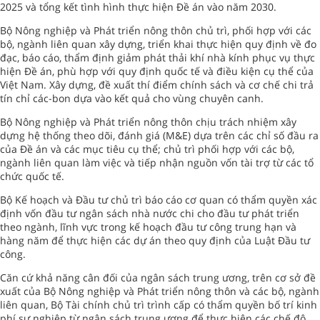
2025 và tổng kết tình hình thực hiện Đề án vào năm 2030.
Bộ Nông nghiệp và Phát triển nông thôn chủ trì, phối hợp với các
bộ, ngành liên quan xây dựng, triển khai thực hiện quy định về đo
đạc, báo cáo, thẩm định giảm phát thải khí nhà kính phục vụ thực
hiện Đề án, phù hợp với quy định quốc tế và điều kiện cụ thể của
Việt Nam. Xây dựng, đề xuất thí điểm chính sách và cơ chế chi trả
tín chỉ các-bon dựa vào kết quả cho vùng chuyên canh.
Bộ Nông nghiệp và Phát triển nông thôn chịu trách nhiệm xây
dựng hệ thống theo dõi, đánh giá (M&E) dựa trên các chỉ số đầu ra
của Đề án và các mục tiêu cụ thể; chủ trì phối hợp với các bộ,
ngành liên quan làm việc và tiếp nhận nguồn vốn tài trợ từ các tổ
chức quốc tế.
Bộ Kế hoạch và Đầu tư chủ trì báo cáo cơ quan có thẩm quyền xác
định vốn đầu tư ngân sách nhà nước chi cho đầu tư phát triển
theo ngành, lĩnh vực trong kế hoạch đầu tư công trung hạn và
hàng năm để thực hiện các dự án theo quy định của Luật Đầu tư
công.
Căn cứ khả năng cân đối của ngân sách trung ương, trên cơ sở đề
xuất của Bộ Nông nghiệp và Phát triển nông thôn và các bộ, ngành
liên quan, Bộ Tài chính chủ trì trình cấp có thẩm quyền bố trí kinh
phí sự nghiệp từ ngân sách trung ương để thực hiện các chế độ,