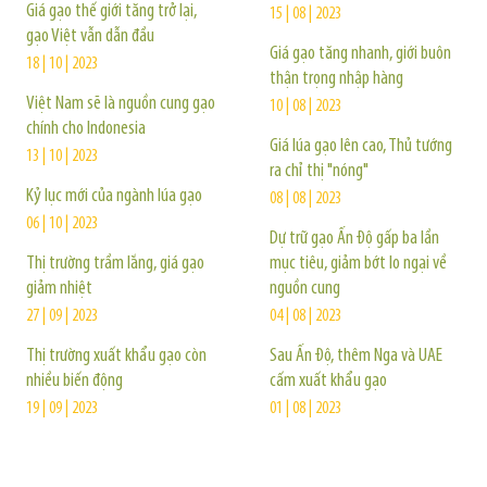
Giá gạo thế giới tăng trở lại,
15 | 08 | 2023
gạo Việt vẫn dẫn đầu
Giá gạo tăng nhanh, giới buôn
18 | 10 | 2023
thận trọng nhập hàng
Việt Nam sẽ là nguồn cung gạo
10 | 08 | 2023
chính cho Indonesia
Giá lúa gạo lên cao, Thủ tướng
13 | 10 | 2023
ra chỉ thị "nóng"
Kỷ lục mới của ngành lúa gạo
08 | 08 | 2023
06 | 10 | 2023
Dự trữ gạo Ấn Độ gấp ba lần
Thị trường trầm lắng, giá gạo
mục tiêu, giảm bớt lo ngại về
giảm nhiệt
nguồn cung
27 | 09 | 2023
04 | 08 | 2023
Thị trường xuất khẩu gạo còn
Sau Ấn Độ, thêm Nga và UAE
nhiều biến động
cấm xuất khẩu gạo
19 | 09 | 2023
01 | 08 | 2023