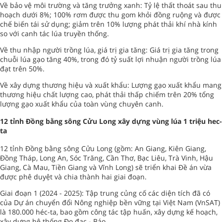
Về bảo vệ môi trường và tăng trưởng xanh: Tỷ lệ thất thoát sau thu
hoạch dưới 8%; 100% rơm được thu gom khỏi đồng ruộng và được
chế biến tái sử dụng; giảm trên 10% lượng phát thải khí nhà kính
so với canh tác lúa truyền thống.
Về thu nhập người trồng lúa, giá trị gia tăng: Giá trị gia tăng trong
chuỗi lúa gạo tăng 40%, trong đó tỷ suất lợi nhuận người trồng lúa
đạt trên 50%.
Về xây dựng thương hiệu và xuất khẩu: Lượng gạo xuất khẩu mang
thương hiệu chất lượng cao, phát thải thấp chiếm trên 20% tổng
lượng gạo xuất khẩu của toàn vùng chuyên canh.
12 tỉnh Đồng bằng sông Cửu Long xây dựng vùng lúa 1 triệu hec-
ta
12 tỉnh Đồng bằng sông Cửu Long (gồm: An Giang, Kiên Giang,
Đồng Tháp, Long An, Sóc Trăng, Cần Thơ, Bạc Liêu, Trà Vinh, Hậu
Giang, Cà Mau, Tiền Giang và Vĩnh Long) sẽ triển khai Đề án vừa
được phê duyệt và chia thành hai giai đoạn.
Giai đoạn 1 (2024 - 2025): Tập trung củng cố các diện tích đã có
của Dự án chuyển đổi Nông nghiệp bền vững tại Việt Nam (VnSAT)
là 180.000 héc-ta, bao gồm công tác tập huấn, xây dựng kế hoạch,
xây dựng hệ thống Đo đạc - Báo